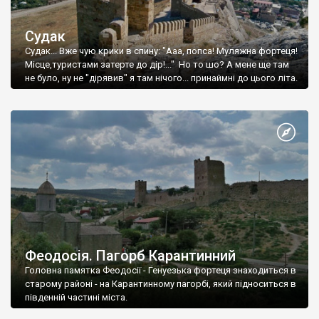
Судак
Судак... Вже чую крики в спину: "Ааа, попса! Муляжна фортеця!
Місце,туристами затерте до дір!..." Но то шо? А мене ще там
не було, ну не "дірявив" я там нічого... принаймні до цього літа.
Феодосія. Пагорб Карантинний
Головна памятка Феодосії - Генуезька фортеця знаходиться в
старому районі - на Карантинному пагорбі, який підноситься в
південній частині міста.