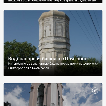
пешком вдоль побережья,поэтому совершали радиальные
вылазки из Оленевки.
Водонапорная башня в с.Почтовое
Интересную водонапорную башню посмотрели по дороге из
Симферополя в Бахчисарай.