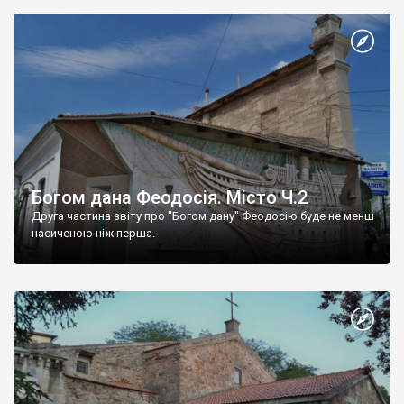
Богом дана Феодосія. Місто Ч.2
Друга частина звіту про "Богом дану" Феодосію буде не менш
насиченою ніж перша.