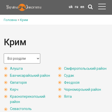
uk
ru
en
Головна
>
Крим
Крим
Алушта
Сімферопольський район
Бахчисарайський район
Судак
Євпаторія
Феодосія
Керч
Чорноморський район
Красноперекопський
Ялта
район
Севастополь