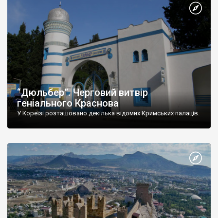
“Дюльбер”. Черговий витвір
геніального Краснова
У Кореїзі розташовано декілька відомих Кримських палаців.