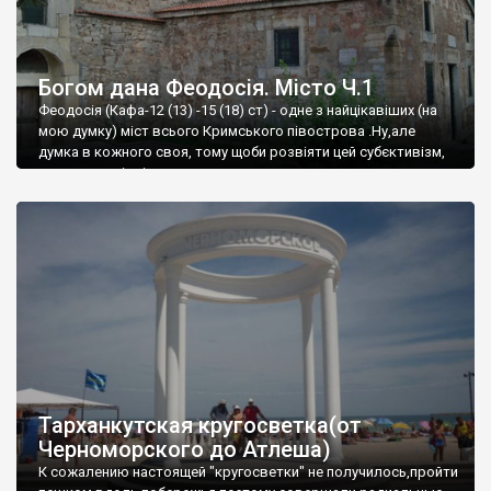
Богом дана Феодосія. Місто Ч.1
Феодосія (Кафа-12 (13) -15 (18) ст) - одне з найцікавіших (на
мою думку) міст всього Кримського півострова .Ну,але
думка в кожного своя, тому щоби розвіяти цей субєктивізм,
запрошую відвідати це
Тарханкутская кругосветка(от
Черноморского до Атлеша)
К сожалению настоящей "кругосветки" не получилось,пройти