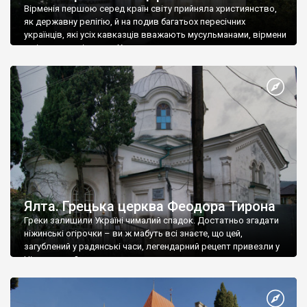
Вірменія першою серед країн світу прийняла християнство,
як державну релігію, й на подив багатьох пересічних
українців, які усіх кавказців вважають мусульманами, вірмени
є відданими вірянами Христа
Ялта. Грецька церква Феодора Тирона
Греки залишили Україні чималий спадок. Достатньо згадати
ніжинські огірочки – ви ж мабуть всі знаєте, що цей,
загублений у радянські часи, легендарний рецепт привезли у
Ніжин греки?