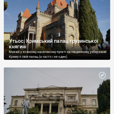
Утьос. Кримський палац грузинської
княгині
Майже у кожному населеному пункті на південному узбережжі
Криму є свій палац (а часто і не один).