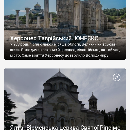
Херсонес Таврійський. ЮНЕСКО
У 988 році, після кількох місяців облоги, Великий київський
князь Володимир захопив Херсонес, візантійське, на той час,
місто. Саме взяття Херсонесу дозволило Володимиру
диктувати свої умови візантійському імператору Василю ІІ, та
одружитися з його дочкою Ганною. Цього ж року, в
Херсонесі Володимир-язичник, став Василем-християнином.
А потім було Хрещення Русі. На честь Херсонесу Таврійського
названо місто […]
Ялта. Вірменська церква Святої Ріпсіме