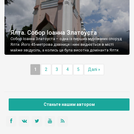
Ялта. Собор Іоанна Златоуста
Собор Іоанна Златоуста – одна із перших мурованих споруд
Ялти. Його 45-метрова дзвіниця і нині видніється в місті
майже звідусіль, а колись це була висотна домінанта Ялти.
1
2
3
4
5
Далі »
Станьте нашим автором