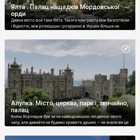
Ялта . Палац нащадків Мордовської
орди
Дивне місто все таки Ялта. Такого контрасту між багатством
і бідністю, між розкішшю і розрухою в Україні більше не
знайдеш.
Алупка. Місто, церква, парк і, звичайно,
палац
Князь Воронцов був чи не найвідомішою людиною свого
часу, але давайте не будемо кривити душею – чи знали ви це
прізвище до відвідин Алупки? Мабуть все таки ні.