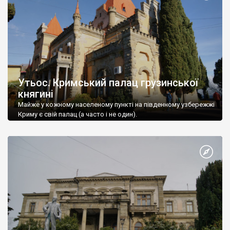
Утьос. Кримський палац грузинської
княгині
Майже у кожному населеному пункті на південному узбережжі
Криму є свій палац (а часто і не один).