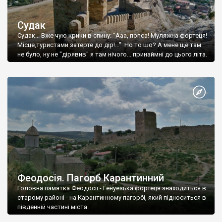
Судак
Судак... Вже чую крики в спину: "Ааа, попса! Муляжна фортеця!
Місце,туристами затерте до дір!..." Но то шо? А мене ще там
не було, ну не "дірявив" я там нічого... принаймні до цього літа.
Феодосія. Пагорб Карантинний
Головна памятка Феодосії - Генуезька фортеця знаходиться в
старому районі - на Карантинному пагорбі, який підноситься в
південній частині міста.