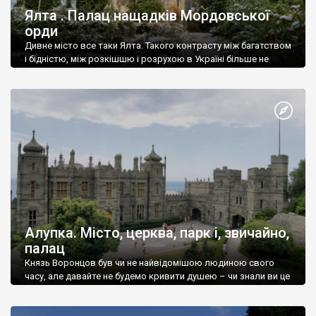
Ялта . Палац нащадків Мордовської
орди
Дивне місто все таки Ялта. Такого контрасту між багатством
і бідністю, між розкішшю і розрухою в Україні більше не
знайдеш.
Алупка. Місто, церква, парк і, звичайно,
палац
Князь Воронцов був чи не найвідомішою людиною свого
часу, але давайте не будемо кривити душею – чи знали ви це
прізвище до відвідин Алупки? Мабуть все таки ні.