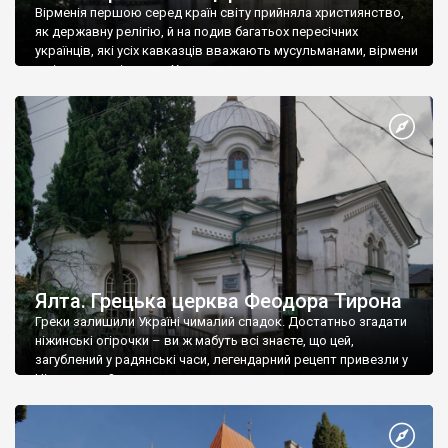
Вірменія першою серед країн світу прийняла християнство,
як державну релігію, й на подив багатьох пересічних
українців, які усіх кавказців вважають мусульманами, вірмени
є відданими вірянами Христа
Ялта. Грецька церква Феодора Тирона
Греки залишили Україні чималий спадок. Достатньо згадати
ніжинські огірочки – ви ж мабуть всі знаєте, що цей,
загублений у радянські часи, легендарний рецепт привезли у
Ніжин греки?