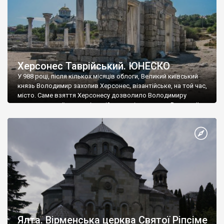
Херсонес Таврійський. ЮНЕСКО
У 988 році, після кількох місяців облоги, Великий київський
князь Володимир захопив Херсонес, візантійське, на той час,
місто. Саме взяття Херсонесу дозволило Володимиру
диктувати свої умови візантійському імператору Василю ІІ, та
одружитися з його дочкою Ганною. Цього ж року, в
Херсонесі Володимир-язичник, став Василем-християнином.
А потім було Хрещення Русі. На честь Херсонесу Таврійського
названо місто […]
Ялта. Вірменська церква Святої Ріпсіме