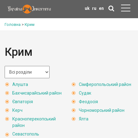
uk
ru
en
Головна
>
Крим
Крим
Алушта
Сімферопольський район
Бахчисарайський район
Судак
Євпаторія
Феодосія
Керч
Чорноморський район
Красноперекопський
Ялта
район
Севастополь