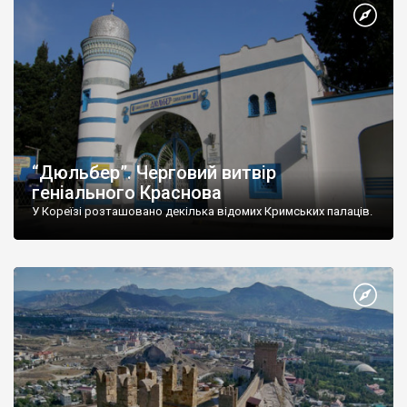
“Дюльбер”. Черговий витвір
геніального Краснова
У Кореїзі розташовано декілька відомих Кримських палаців.