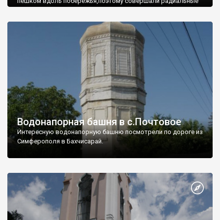
пешком вдоль побережья,поэтому совершали радиальные
вылазки из Оленевки.
Водонапорная башня в с.Почтовое
Интересную водонапорную башню посмотрели по дороге из
Симферополя в Бахчисарай.