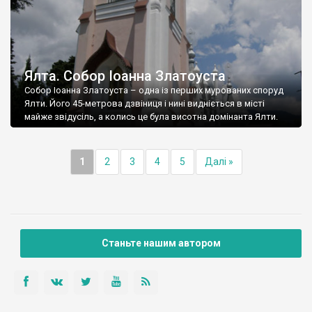
Ялта. Собор Іоанна Златоуста
Собор Іоанна Златоуста – одна із перших мурованих споруд
Ялти. Його 45-метрова дзвіниця і нині видніється в місті
майже звідусіль, а колись це була висотна домінанта Ялти.
1
2
3
4
5
Далі »
Станьте нашим автором