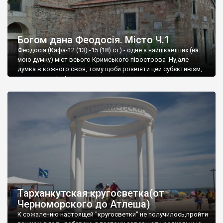
Богом дана Феодосія. Місто Ч.1
Феодосія (Кафа-12 (13) -15 (18) ст) - одне з найцікавіших (на
мою думку) міст всього Кримського півострова .Ну,але
думка в кожного своя, тому щоби розвіяти цей субєктивізм,
запрошую відвідати це
Тарханкутская кругосветка(от
Черноморского до Атлеша)
К сожалению настоящей "кругосветки" не получилось,пройти