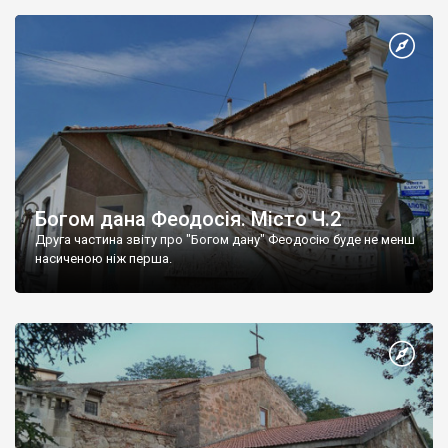
Богом дана Феодосія. Місто Ч.2
Друга частина звіту про "Богом дану" Феодосію буде не менш
насиченою ніж перша.