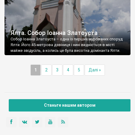
Ялта. Собор Іоанна Златоуста
Собор Іоанна Златоуста – одна із перших мурованих споруд
Ялти. Його 45-метрова дзвіниця і нині видніється в місті
майже звідусіль, а колись це була висотна домінанта Ялти.
1
2
3
4
5
Далі »
Станьте нашим автором