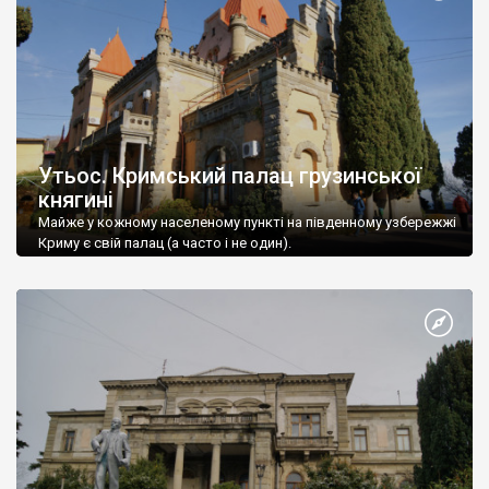
Утьос. Кримський палац грузинської
княгині
Майже у кожному населеному пункті на південному узбережжі
Криму є свій палац (а часто і не один).