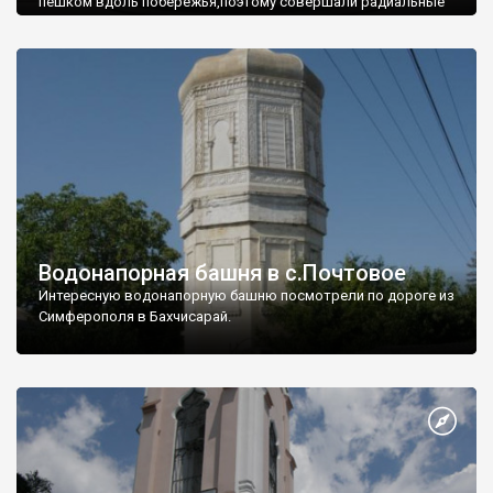
пешком вдоль побережья,поэтому совершали радиальные
вылазки из Оленевки.
Водонапорная башня в с.Почтовое
Интересную водонапорную башню посмотрели по дороге из
Симферополя в Бахчисарай.