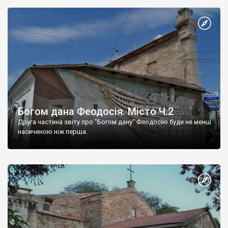
Богом дана Феодосія. Місто Ч.2
Друга частина звіту про "Богом дану" Феодосію буде не менш
насиченою ніж перша.