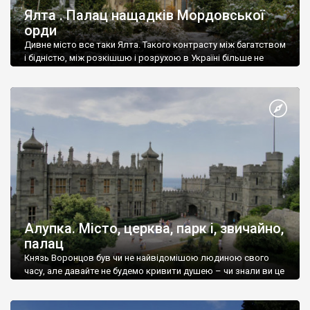
Ялта . Палац нащадків Мордовської
орди
Дивне місто все таки Ялта. Такого контрасту між багатством
і бідністю, між розкішшю і розрухою в Україні більше не
знайдеш.
Алупка. Місто, церква, парк і, звичайно,
палац
Князь Воронцов був чи не найвідомішою людиною свого
часу, але давайте не будемо кривити душею – чи знали ви це
прізвище до відвідин Алупки? Мабуть все таки ні.