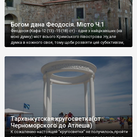
Богом дана Феодосія. Місто Ч.1
Феодосія (Кафа-12 (13) -15 (18) ст) - одне з найцікавіших (на
мою думку) міст всього Кримського півострова .Ну,але
думка в кожного своя, тому щоби розвіяти цей субєктивізм,
запрошую відвідати це
Тарханкутская кругосветка(от
Черноморского до Атлеша)
К сожалению настоящей "кругосветки" не получилось,пройти