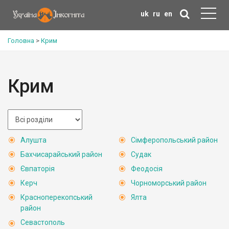
uk
ru
en
Головна
>
Крим
Крим
Алушта
Сімферопольський район
Бахчисарайський район
Судак
Євпаторія
Феодосія
Керч
Чорноморський район
Красноперекопський
Ялта
район
Севастополь