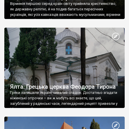
Вірменія першою серед країн світу прийняла християнство,
як державну релігію, й на подив багатьох пересічних
українців, які усіх кавказців вважають мусульманами, вірмени
є відданими вірянами Христа
Ялта. Грецька церква Феодора Тирона
Греки залишили Україні чималий спадок. Достатньо згадати
ніжинські огірочки – ви ж мабуть всі знаєте, що цей,
загублений у радянські часи, легендарний рецепт привезли у
Ніжин греки?