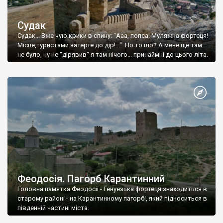
Судак
Судак... Вже чую крики в спину: "Ааа, попса! Муляжна фортеця!
Місце,туристами затерте до дір!..." Но то шо? А мене ще там
не було, ну не "дірявив" я там нічого... принаймні до цього літа.
Феодосія. Пагорб Карантинний
Головна памятка Феодосії - Генуезька фортеця знаходиться в
старому районі - на Карантинному пагорбі, який підноситься в
південній частині міста.