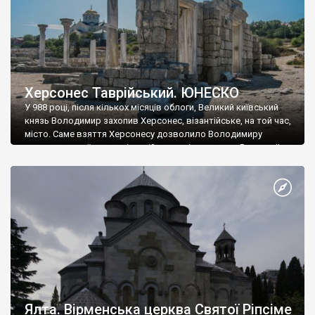
Херсонес Таврійський. ЮНЕСКО
У 988 році, після кількох місяців облоги, Великий київський
князь Володимир захопив Херсонес, візантійське, на той час,
місто. Саме взяття Херсонесу дозволило Володимиру
диктувати свої умови візантійському імператору Василю ІІ, та
одружитися з його дочкою Ганною. Цього ж року, в
Херсонесі Володимир-язичник, став Василем-християнином.
А потім було Хрещення Русі. На честь Херсонесу Таврійського
названо місто […]
Ялта. Вірменська церква Святої Ріпсіме