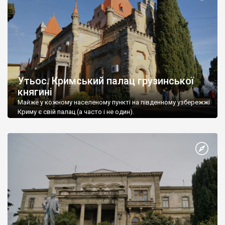
Утьос. Кримський палац грузинської
княгині
Майже у кожному населеному пункті на південному узбережжі
Криму є свій палац (а часто і не один).