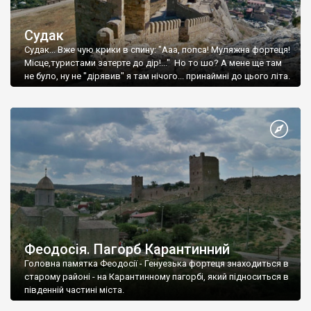
Судак
Судак... Вже чую крики в спину: "Ааа, попса! Муляжна фортеця!
Місце,туристами затерте до дір!..." Но то шо? А мене ще там
не було, ну не "дірявив" я там нічого... принаймні до цього літа.
Феодосія. Пагорб Карантинний
Головна памятка Феодосії - Генуезька фортеця знаходиться в
старому районі - на Карантинному пагорбі, який підноситься в
південній частині міста.