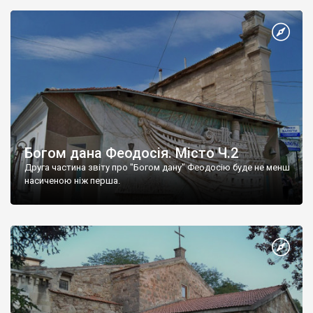
Богом дана Феодосія. Місто Ч.2
Друга частина звіту про "Богом дану" Феодосію буде не менш
насиченою ніж перша.