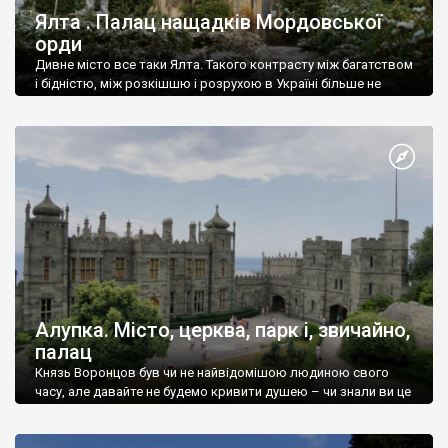
Ялта . Палац нащадків Мордовської
орди
Дивне місто все таки Ялта. Такого контрасту між багатством
і бідністю, між розкішшю і розрухою в Україні більше не
знайдеш.
Алупка. Місто, церква, парк і, звичайно,
палац
Князь Воронцов був чи не найвідомішою людиною свого
часу, але давайте не будемо кривити душею – чи знали ви це
прізвище до відвідин Алупки? Мабуть все таки ні.