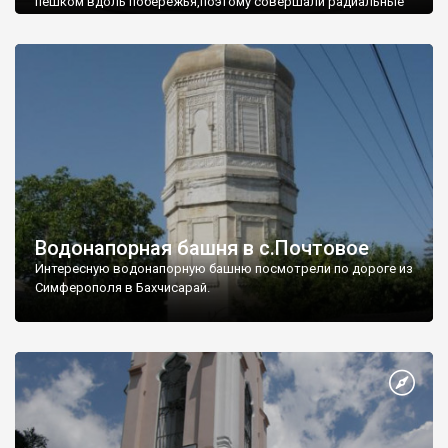
пешком вдоль побережья,поэтому совершали радиальные
вылазки из Оленевки.
Водонапорная башня в с.Почтовое
Интересную водонапорную башню посмотрели по дороге из
Симферополя в Бахчисарай.