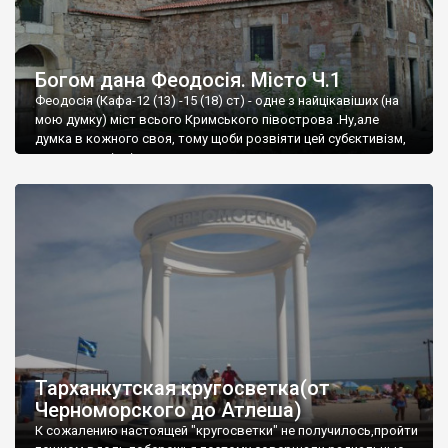
Богом дана Феодосія. Місто Ч.1
Феодосія (Кафа-12 (13) -15 (18) ст) - одне з найцікавіших (на
мою думку) міст всього Кримського півострова .Ну,але
думка в кожного своя, тому щоби розвіяти цей субєктивізм,
запрошую відвідати це
Тарханкутская кругосветка(от
Черноморского до Атлеша)
К сожалению настоящей "кругосветки" не получилось,пройти