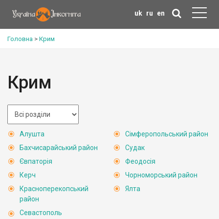
uk
ru
en
Головна
>
Крим
Крим
Алушта
Сімферопольський район
Бахчисарайський район
Судак
Євпаторія
Феодосія
Керч
Чорноморський район
Красноперекопський
Ялта
район
Севастополь