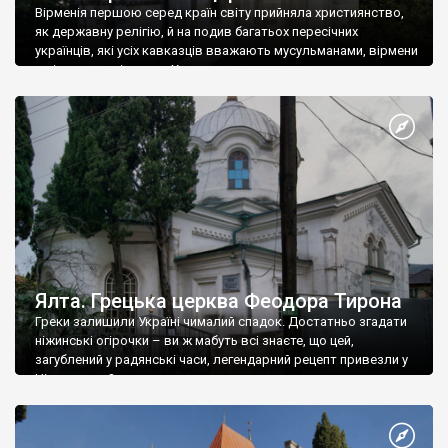
Вірменія першою серед країн світу прийняла християнство,
як державну релігію, й на подив багатьох пересічних
українців, які усіх кавказців вважають мусульманами, вірмени
є відданими вірянами Христа
Ялта. Грецька церква Феодора Тирона
Греки залишили Україні чималий спадок. Достатньо згадати
ніжинські огірочки – ви ж мабуть всі знаєте, що цей,
загублений у радянські часи, легендарний рецепт привезли у
Ніжин греки?