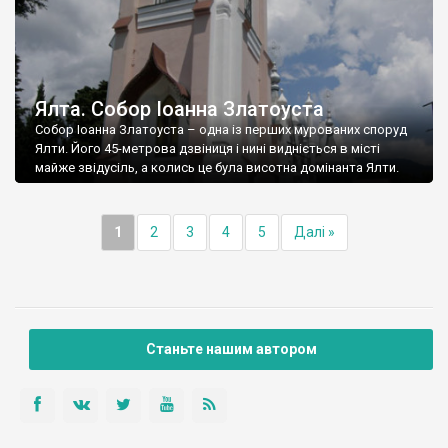
Ялта. Собор Іоанна Златоуста
Собор Іоанна Златоуста – одна із перших мурованих споруд
Ялти. Його 45-метрова дзвіниця і нині видніється в місті
майже звідусіль, а колись це була висотна домінанта Ялти.
1
2
3
4
5
Далі »
Станьте нашим автором