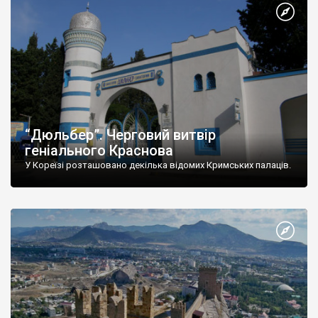
“Дюльбер”. Черговий витвір
геніального Краснова
У Кореїзі розташовано декілька відомих Кримських палаців.