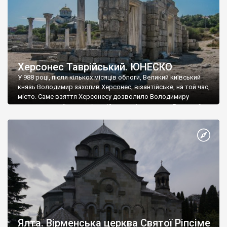
Херсонес Таврійський. ЮНЕСКО
У 988 році, після кількох місяців облоги, Великий київський
князь Володимир захопив Херсонес, візантійське, на той час,
місто. Саме взяття Херсонесу дозволило Володимиру
диктувати свої умови візантійському імператору Василю ІІ, та
одружитися з його дочкою Ганною. Цього ж року, в
Херсонесі Володимир-язичник, став Василем-християнином.
А потім було Хрещення Русі. На честь Херсонесу Таврійського
названо місто […]
Ялта. Вірменська церква Святої Ріпсіме