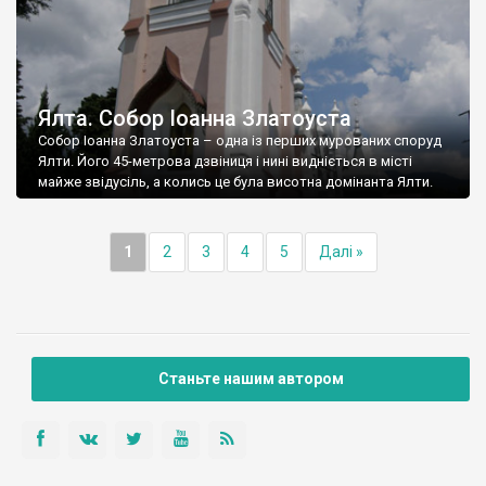
Ялта. Собор Іоанна Златоуста
Собор Іоанна Златоуста – одна із перших мурованих споруд
Ялти. Його 45-метрова дзвіниця і нині видніється в місті
майже звідусіль, а колись це була висотна домінанта Ялти.
1
2
3
4
5
Далі »
Станьте нашим автором