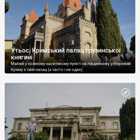
Утьос. Кримський палац грузинської
княгині
Майже у кожному населеному пункті на південному узбережжі
Криму є свій палац (а часто і не один).