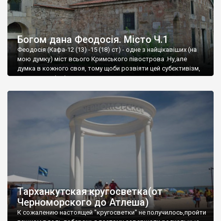
Богом дана Феодосія. Місто Ч.1
Феодосія (Кафа-12 (13) -15 (18) ст) - одне з найцікавіших (на
мою думку) міст всього Кримського півострова .Ну,але
думка в кожного своя, тому щоби розвіяти цей субєктивізм,
запрошую відвідати це
Тарханкутская кругосветка(от
Черноморского до Атлеша)
К сожалению настоящей "кругосветки" не получилось,пройти