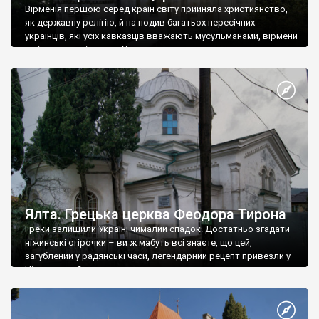
Вірменія першою серед країн світу прийняла християнство,
як державну релігію, й на подив багатьох пересічних
українців, які усіх кавказців вважають мусульманами, вірмени
є відданими вірянами Христа
Ялта. Грецька церква Феодора Тирона
Греки залишили Україні чималий спадок. Достатньо згадати
ніжинські огірочки – ви ж мабуть всі знаєте, що цей,
загублений у радянські часи, легендарний рецепт привезли у
Ніжин греки?