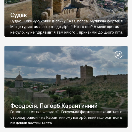
Судак
Судак... Вже чую крики в спину: "Ааа, попса! Муляжна фортеця!
Місце,туристами затерте до дір!..." Но то шо? А мене ще там
не було, ну не "дірявив" я там нічого... принаймні до цього літа.
Феодосія. Пагорб Карантинний
Головна памятка Феодосії - Генуезька фортеця знаходиться в
старому районі - на Карантинному пагорбі, який підноситься в
південній частині міста.