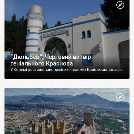
“Дюльбер”. Черговий витвір
геніального Краснова
У Кореїзі розташовано декілька відомих Кримських палаців.