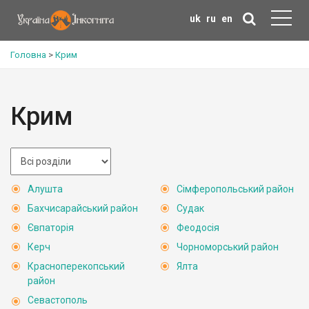
uk
ru
en
Головна
>
Крим
Крим
Алушта
Сімферопольський район
Бахчисарайський район
Судак
Євпаторія
Феодосія
Керч
Чорноморський район
Красноперекопський
Ялта
район
Севастополь