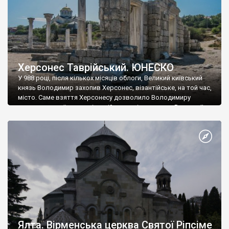
Херсонес Таврійський. ЮНЕСКО
У 988 році, після кількох місяців облоги, Великий київський
князь Володимир захопив Херсонес, візантійське, на той час,
місто. Саме взяття Херсонесу дозволило Володимиру
диктувати свої умови візантійському імператору Василю ІІ, та
одружитися з його дочкою Ганною. Цього ж року, в
Херсонесі Володимир-язичник, став Василем-християнином.
А потім було Хрещення Русі. На честь Херсонесу Таврійського
названо місто […]
Ялта. Вірменська церква Святої Ріпсіме