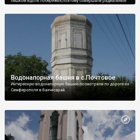
пешком вдоль побережья,поэтому совершали радиальные
вылазки из Оленевки.
Водонапорная башня в с.Почтовое
Интересную водонапорную башню посмотрели по дороге из
Симферополя в Бахчисарай.