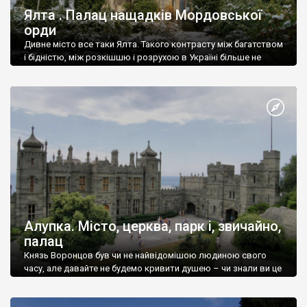
Ялта . Палац нащадків Мордовської
орди
Дивне місто все таки Ялта. Такого контрасту між багатством
і бідністю, між розкішшю і розрухою в Україні більше не
знайдеш.
Алупка. Місто, церква, парк і, звичайно,
палац
Князь Воронцов був чи не найвідомішою людиною свого
часу, але давайте не будемо кривити душею – чи знали ви це
прізвище до відвідин Алупки? Мабуть все таки ні.