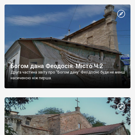
Богом дана Феодосія. Місто Ч.2
Друга частина звіту про "Богом дану" Феодосію буде не менш
насиченою ніж перша.