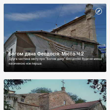
Богом дана Феодосія. Місто Ч.2
Друга частина звіту про "Богом дану" Феодосію буде не менш
насиченою ніж перша.