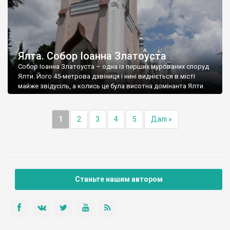
Ялта. Собор Іоанна Златоуста
Собор Іоанна Златоуста – одна із перших мурованих споруд
Ялти. Його 45-метрова дзвіниця і нині видніється в місті
майже звідусіль, а колись це була висотна домінанта Ялти.
1
2
3
4
5
Далі »
Станьте нашим автором