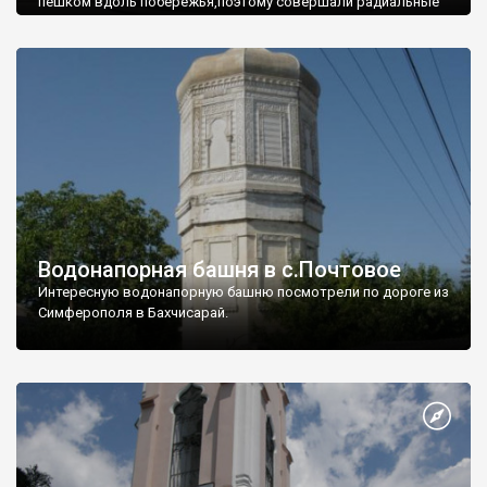
пешком вдоль побережья,поэтому совершали радиальные
вылазки из Оленевки.
Водонапорная башня в с.Почтовое
Интересную водонапорную башню посмотрели по дороге из
Симферополя в Бахчисарай.