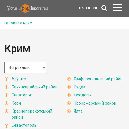
uk
ru
en
Головна
>
Крим
Крим
Алушта
Сімферопольський район
Бахчисарайський район
Судак
Євпаторія
Феодосія
Керч
Чорноморський район
Красноперекопський
Ялта
район
Севастополь