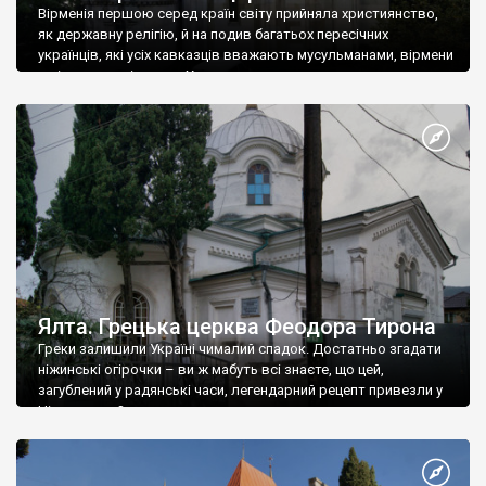
Вірменія першою серед країн світу прийняла християнство,
як державну релігію, й на подив багатьох пересічних
українців, які усіх кавказців вважають мусульманами, вірмени
є відданими вірянами Христа
Ялта. Грецька церква Феодора Тирона
Греки залишили Україні чималий спадок. Достатньо згадати
ніжинські огірочки – ви ж мабуть всі знаєте, що цей,
загублений у радянські часи, легендарний рецепт привезли у
Ніжин греки?