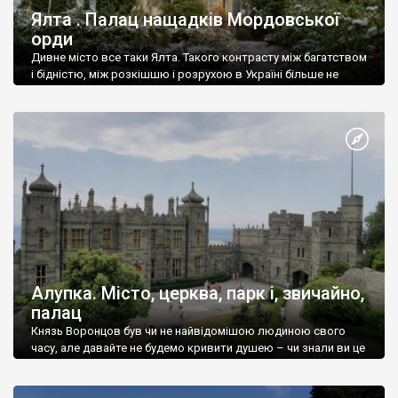
Ялта . Палац нащадків Мордовської
орди
Дивне місто все таки Ялта. Такого контрасту між багатством
і бідністю, між розкішшю і розрухою в Україні більше не
знайдеш.
Алупка. Місто, церква, парк і, звичайно,
палац
Князь Воронцов був чи не найвідомішою людиною свого
часу, але давайте не будемо кривити душею – чи знали ви це
прізвище до відвідин Алупки? Мабуть все таки ні.