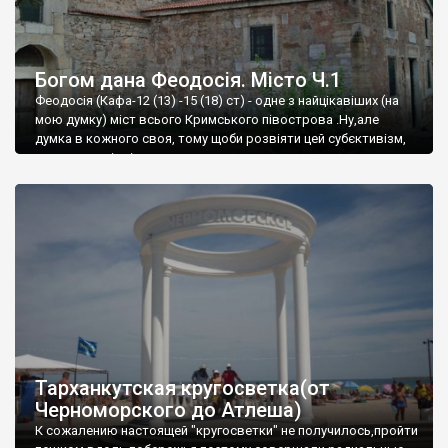
Богом дана Феодосія. Місто Ч.1
Феодосія (Кафа-12 (13) -15 (18) ст) - одне з найцікавіших (на
мою думку) міст всього Кримського півострова .Ну,але
думка в кожного своя, тому щоби розвіяти цей субєктивізм,
запрошую відвідати це
Тарханкутская кругосветка(от
Черноморского до Атлеша)
К сожалению настоящей "кругосветки" не получилось,пройти