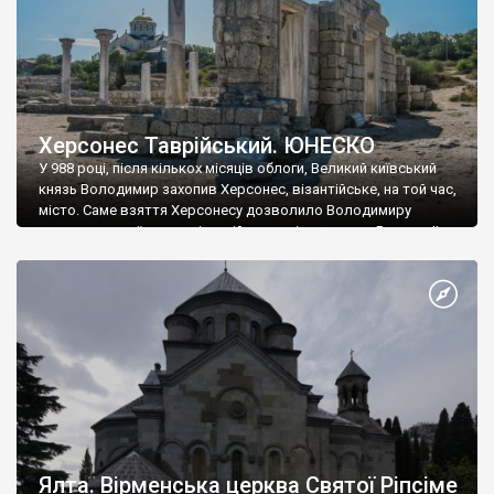
Херсонес Таврійський. ЮНЕСКО
У 988 році, після кількох місяців облоги, Великий київський
князь Володимир захопив Херсонес, візантійське, на той час,
місто. Саме взяття Херсонесу дозволило Володимиру
диктувати свої умови візантійському імператору Василю ІІ, та
одружитися з його дочкою Ганною. Цього ж року, в
Херсонесі Володимир-язичник, став Василем-християнином.
А потім було Хрещення Русі. На честь Херсонесу Таврійського
названо місто […]
Ялта. Вірменська церква Святої Ріпсіме