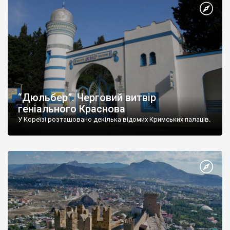
“Дюльбер”. Черговий витвір
геніального Краснова
У Кореїзі розташовано декілька відомих Кримських палаців.