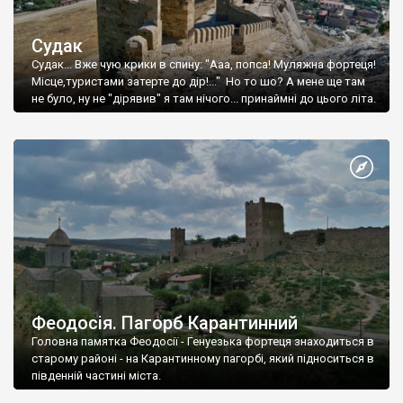
Судак
Судак... Вже чую крики в спину: "Ааа, попса! Муляжна фортеця!
Місце,туристами затерте до дір!..." Но то шо? А мене ще там
не було, ну не "дірявив" я там нічого... принаймні до цього літа.
Феодосія. Пагорб Карантинний
Головна памятка Феодосії - Генуезька фортеця знаходиться в
старому районі - на Карантинному пагорбі, який підноситься в
південній частині міста.