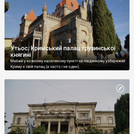
Утьос. Кримський палац грузинської
княгині
Майже у кожному населеному пункті на південному узбережжі
Криму є свій палац (а часто і не один).