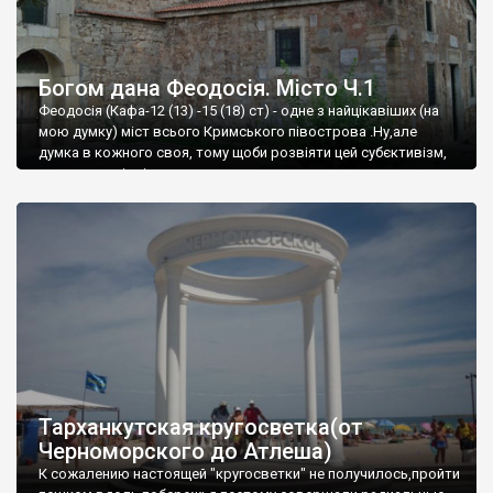
Богом дана Феодосія. Місто Ч.1
Феодосія (Кафа-12 (13) -15 (18) ст) - одне з найцікавіших (на
мою думку) міст всього Кримського півострова .Ну,але
думка в кожного своя, тому щоби розвіяти цей субєктивізм,
запрошую відвідати це
Тарханкутская кругосветка(от
Черноморского до Атлеша)
К сожалению настоящей "кругосветки" не получилось,пройти