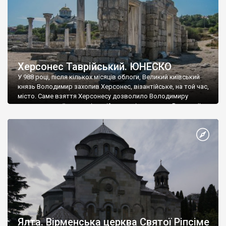
Херсонес Таврійський. ЮНЕСКО
У 988 році, після кількох місяців облоги, Великий київський
князь Володимир захопив Херсонес, візантійське, на той час,
місто. Саме взяття Херсонесу дозволило Володимиру
диктувати свої умови візантійському імператору Василю ІІ, та
одружитися з його дочкою Ганною. Цього ж року, в
Херсонесі Володимир-язичник, став Василем-християнином.
А потім було Хрещення Русі. На честь Херсонесу Таврійського
названо місто […]
Ялта. Вірменська церква Святої Ріпсіме