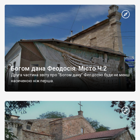
Богом дана Феодосія. Місто Ч.2
Друга частина звіту про "Богом дану" Феодосію буде не менш
насиченою ніж перша.