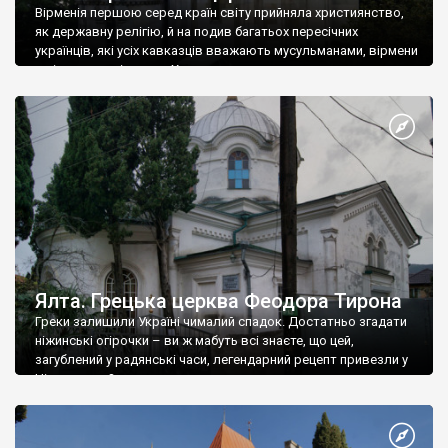
Вірменія першою серед країн світу прийняла християнство,
як державну релігію, й на подив багатьох пересічних
українців, які усіх кавказців вважають мусульманами, вірмени
є відданими вірянами Христа
Ялта. Грецька церква Феодора Тирона
Греки залишили Україні чималий спадок. Достатньо згадати
ніжинські огірочки – ви ж мабуть всі знаєте, що цей,
загублений у радянські часи, легендарний рецепт привезли у
Ніжин греки?