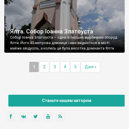
Ялта. Собор Іоанна Златоуста
Собор Іоанна Златоуста – одна із перших мурованих споруд
Ялти. Його 45-метрова дзвіниця і нині видніється в місті
майже звідусіль, а колись це була висотна домінанта Ялти.
1
2
3
4
5
Далі »
Станьте нашим автором