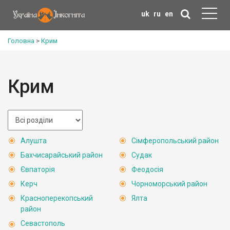
uk
ru
en
Головна
>
Крим
Крим
Алушта
Сімферопольський район
Бахчисарайський район
Судак
Євпаторія
Феодосія
Керч
Чорноморський район
Красноперекопський
Ялта
район
Севастополь