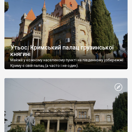
Утьос. Кримський палац грузинської
княгині
Майже у кожному населеному пункті на південному узбережжі
Криму є свій палац (а часто і не один).