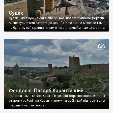
Судак
Судак... Вже чую крики в спину: "Ааа, попса! Муляжна фортеця!
Місце,туристами затерте до дір!..." Но то шо? А мене ще там
не було, ну не "дірявив" я там нічого... принаймні до цього літа.
Феодосія. Пагорб Карантинний
Головна памятка Феодосії - Генуезька фортеця знаходиться в
старому районі - на Карантинному пагорбі, який підноситься в
південній частині міста.