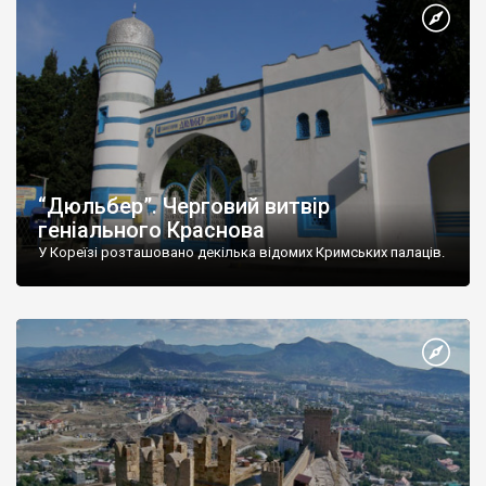
“Дюльбер”. Черговий витвір
геніального Краснова
У Кореїзі розташовано декілька відомих Кримських палаців.