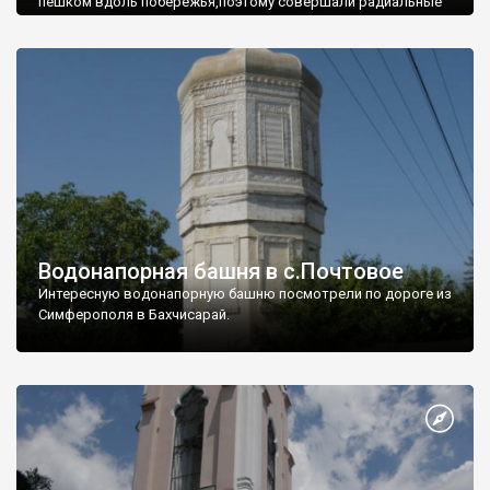
пешком вдоль побережья,поэтому совершали радиальные
вылазки из Оленевки.
Водонапорная башня в с.Почтовое
Интересную водонапорную башню посмотрели по дороге из
Симферополя в Бахчисарай.