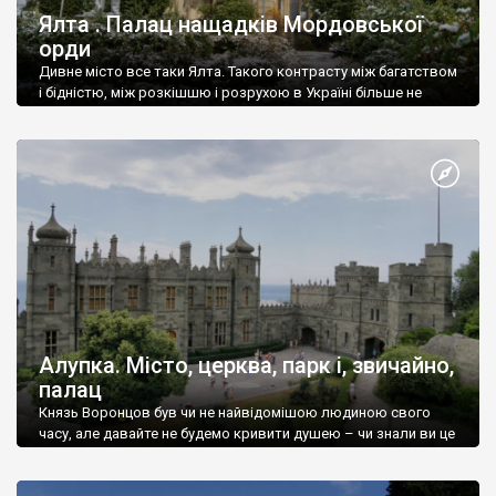
Ялта . Палац нащадків Мордовської
орди
Дивне місто все таки Ялта. Такого контрасту між багатством
і бідністю, між розкішшю і розрухою в Україні більше не
знайдеш.
Алупка. Місто, церква, парк і, звичайно,
палац
Князь Воронцов був чи не найвідомішою людиною свого
часу, але давайте не будемо кривити душею – чи знали ви це
прізвище до відвідин Алупки? Мабуть все таки ні.