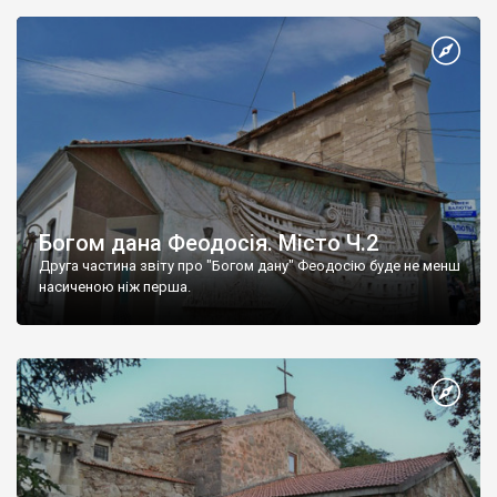
Богом дана Феодосія. Місто Ч.2
Друга частина звіту про "Богом дану" Феодосію буде не менш
насиченою ніж перша.