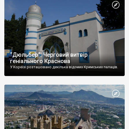
“Дюльбер”. Черговий витвір
геніального Краснова
У Кореїзі розташовано декілька відомих Кримських палаців.