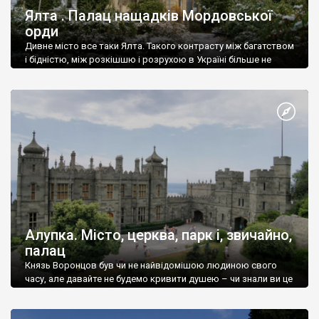
Ялта . Палац нащадків Мордовської
орди
Дивне місто все таки Ялта. Такого контрасту між багатством
і бідністю, між розкішшю і розрухою в Україні більше не
знайдеш.
Алупка. Місто, церква, парк і, звичайно,
палац
Князь Воронцов був чи не найвідомішою людиною свого
часу, але давайте не будемо кривити душею – чи знали ви це
прізвище до відвідин Алупки? Мабуть все таки ні.