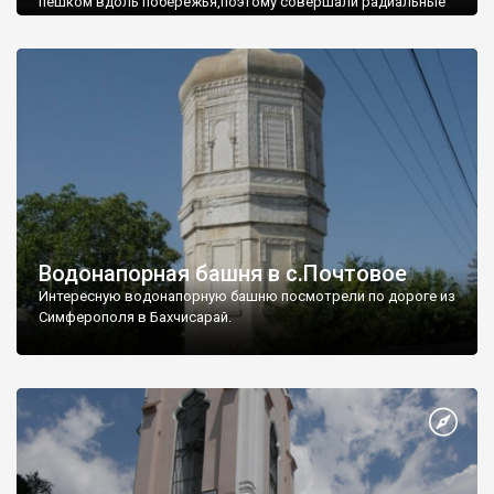
пешком вдоль побережья,поэтому совершали радиальные
вылазки из Оленевки.
Водонапорная башня в с.Почтовое
Интересную водонапорную башню посмотрели по дороге из
Симферополя в Бахчисарай.