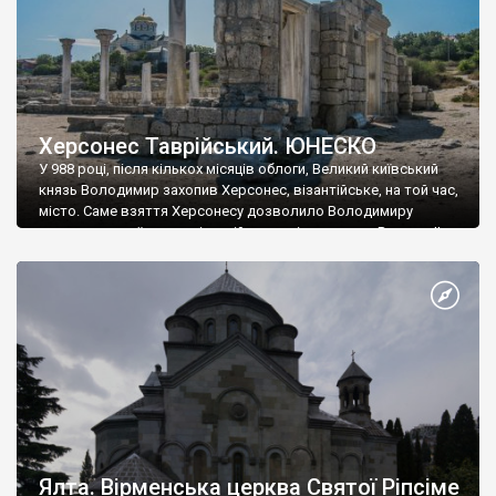
Херсонес Таврійський. ЮНЕСКО
У 988 році, після кількох місяців облоги, Великий київський
князь Володимир захопив Херсонес, візантійське, на той час,
місто. Саме взяття Херсонесу дозволило Володимиру
диктувати свої умови візантійському імператору Василю ІІ, та
одружитися з його дочкою Ганною. Цього ж року, в
Херсонесі Володимир-язичник, став Василем-християнином.
А потім було Хрещення Русі. На честь Херсонесу Таврійського
названо місто […]
Ялта. Вірменська церква Святої Ріпсіме