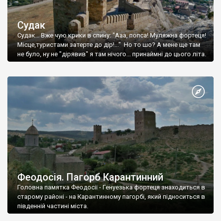
Судак
Судак... Вже чую крики в спину: "Ааа, попса! Муляжна фортеця!
Місце,туристами затерте до дір!..." Но то шо? А мене ще там
не було, ну не "дірявив" я там нічого... принаймні до цього літа.
Феодосія. Пагорб Карантинний
Головна памятка Феодосії - Генуезька фортеця знаходиться в
старому районі - на Карантинному пагорбі, який підноситься в
південній частині міста.