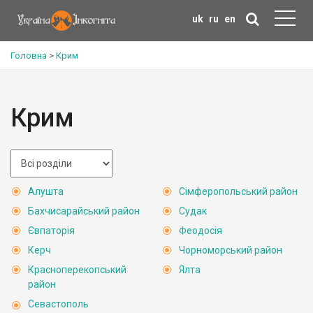
uk
ru
en
Головна
>
Крим
Крим
Алушта
Сімферопольський район
Бахчисарайський район
Судак
Євпаторія
Феодосія
Керч
Чорноморський район
Красноперекопський
Ялта
район
Севастополь