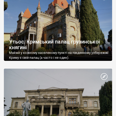
Утьос. Кримський палац грузинської
княгині
Майже у кожному населеному пункті на південному узбережжі
Криму є свій палац (а часто і не один).