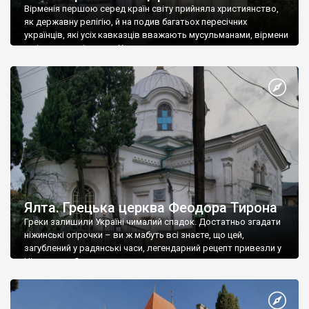
Вірменія першою серед країн світу прийняла християнство,
як державну релігію, й на подив багатьох пересічних
українців, які усіх кавказців вважають мусульманами, вірмени
є відданими вірянами Христа
Ялта. Грецька церква Феодора Тирона
Греки залишили Україні чималий спадок. Достатньо згадати
ніжинські огірочки – ви ж мабуть всі знаєте, що цей,
загублений у радянські часи, легендарний рецепт привезли у
Ніжин греки?