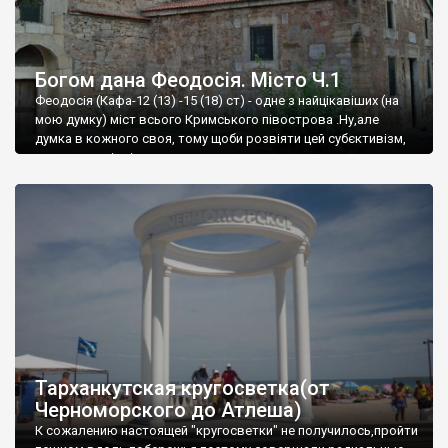
Богом дана Феодосія. Місто Ч.1
Феодосія (Кафа-12 (13) -15 (18) ст) - одне з найцікавіших (на
мою думку) міст всього Кримського півострова .Ну,але
думка в кожного своя, тому щоби розвіяти цей субєктивізм,
запрошую відвідати це
Тарханкутская кругосветка(от
Черноморского до Атлеша)
К сожалению настоящей "кругосветки" не получилось,пройти