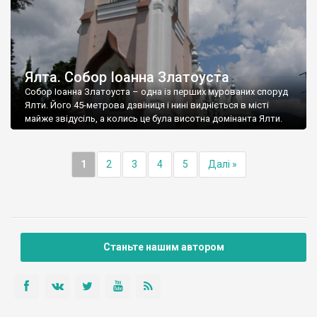
Ялта. Собор Іоанна Златоуста
Собор Іоанна Златоуста – одна із перших мурованих споруд
Ялти. Його 45-метрова дзвіниця і нині видніється в місті
майже звідусіль, а колись це була висотна домінанта Ялти.
1
2
3
4
5
Далі »
Станьте нашим автором