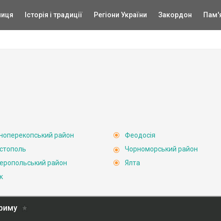
ниця
Історія і традиції
Регіони України
Закордон
Пам'
ноперекопський район
Феодосія
стополь
Чорноморський район
еропольський район
Ялта
к