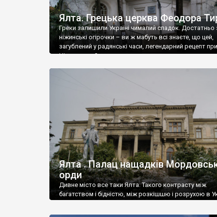
Ялта. Грецька церква Феодора Ти
Греки залишили Україні чималий спадок. Достатньо 
ніжинські огірочки – ви ж мабуть всі знаєте, що цей,
загублений у радянські часи, легендарний рецепт пр
Ніжин греки?
Ялта . Палац нащадків Мордовськ
орди
Дивне місто все таки Ялта. Такого контрасту між
багатством і бідністю, між розкішшю і розрухою в Ук
більше не знайдеш.