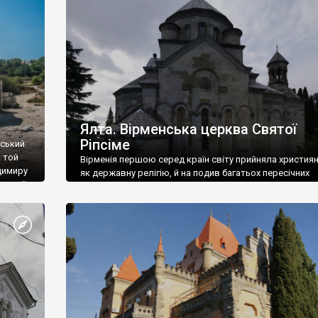
ефактів
називаються «повстяками» (postaki)…” “Вино. Крим
єкту
виробляє відмінне вино і його вдосталь: воно все ду
го».
легке біле і дуже […]
ти та
Ялта. Вірменська церква Святої
Ріпсіме
вський
 той
Вірменія першою серед країн світу прийняла христия
димиру
як державну релігію, й на подив багатьох пересічних
илю ІІ,
українців, які усіх кавказців вважають мусульманами,
 в
вірмени є відданими вірянами Христа