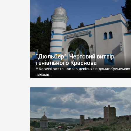
“Дюльбер”. Черговий витвір
геніального Краснова
У Кореїзі розташовано декілька відомих Кримських
палаців.