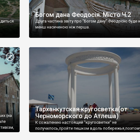
Богом дана Феодосія. Місто Ч.2
одиться
Друга частина звіту про "Богом дану" Феодосію буде 
менш насиченою ніж перша.
Тарханкутская кругосветка(от
Черноморского до Атлеша)
ших (на
але
К сожалению настоящей "кругосветки" не
тивізм,
получилось,пройти пешком вдоль побережья,поэтом
совершали радиальные вылазки из Оленевки.