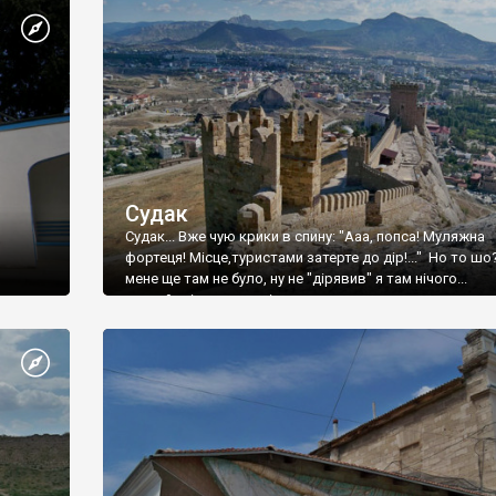
Судак
Судак... Вже чую крики в спину: "Ааа, попса! Муляжна
фортеця! Місце,туристами затерте до дір!..." Но то шо
мене ще там не було, ну не "дірявив" я там нічого...
принаймні до цього літа.