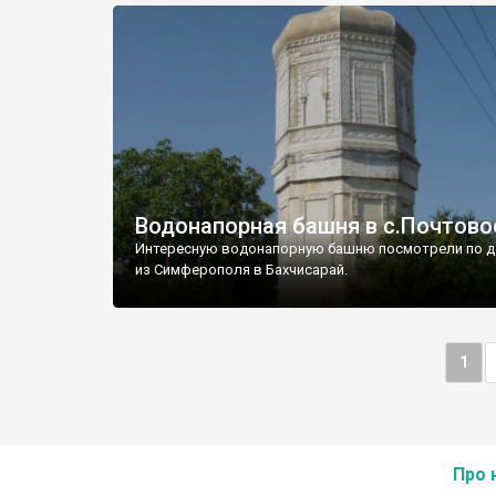
Водонапорная башня в с.Почтово
Интересную водонапорную башню посмотрели по д
из Симферополя в Бахчисарай.
1
Про 