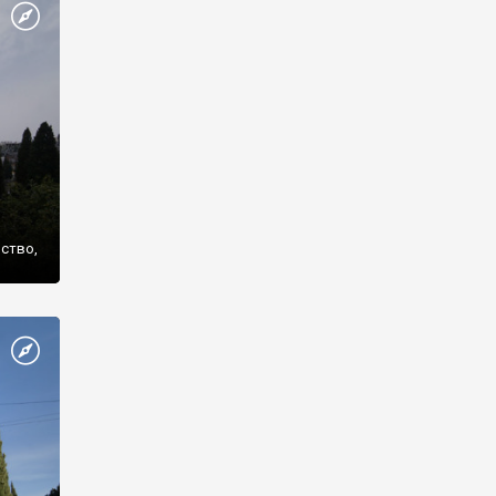
же
нство,