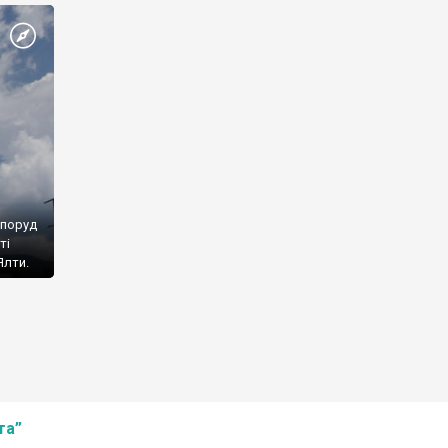
споруд
ті
Ялти.
та”