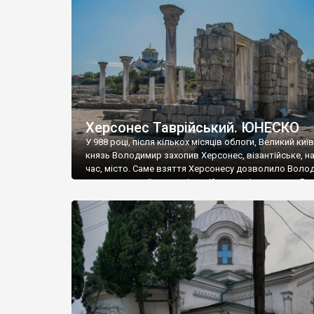
музею «Новгородський музей-заповідник» сотні арт
візантійської доби. Раритети викрадені з фондів об’
культурної спадщини ЮНЕСКО «Херсонеса Таврійсько
Офіційно – на виставку «Золото Візантії», але експер
влада в Україні вважають це лише […]
Херсонес Таврійський. ЮНЕСКО
У 988 році, після кількох місяців облоги, Великий киї
князь Володимир захопив Херсонес, візантійське, на
час, місто. Саме взяття Херсонесу дозволило Воло
диктувати свої умови візантійському імператору Вас
та одружитися з його дочкою Ганною. Цього ж року,
Херсонесі Володимир-язичник, став Василем-
християнином. А потім було Хрещення Русі. На честь
Херсонесу Таврійського названо місто […]