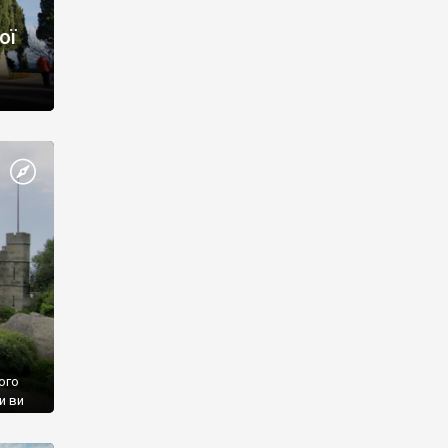
ої
ого
и ви