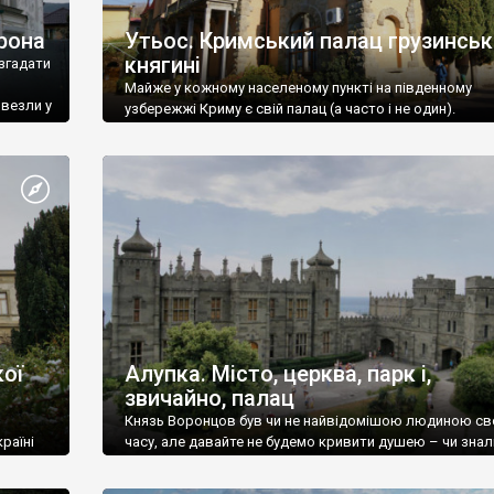
рона
Утьос. Кримський палац грузинськ
княгині
згадати
Майже у кожному населеному пункті на південному
ивезли у
узбережжі Криму є свій палац (а часто і не один).
ої
Алупка. Місто, церква, парк і,
звичайно, палац
Князь Воронцов був чи не найвідомішою людиною св
раїні
часу, але давайте не будемо кривити душею – чи знал
це прізвище до відвідин Алупки? Мабуть все таки ні.