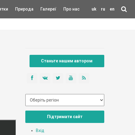
ятки
Природа
Галереї
Про нас
uk
ru
en
Станьте нашим автором
Підтримати сайт
Вхід