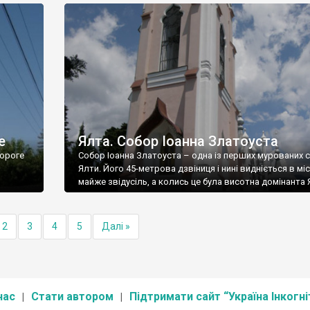
е
Ялта. Собор Іоанна Златоуста
ороге
Собор Іоанна Златоуста – одна із перших мурованих 
Ялти. Його 45-метрова дзвіниця і нині видніється в міс
майже звідусіль, а колись це була висотна домінанта 
2
3
4
5
Далі »
нас
Стати автором
Підтримати сайт “Україна Інкогні