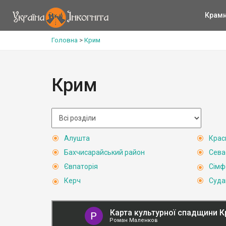
Крам
Головна
>
Крим
Крим
Алушта
Крас
Бахчисарайський район
Сева
Євпаторія
Сімф
Керч
Суда