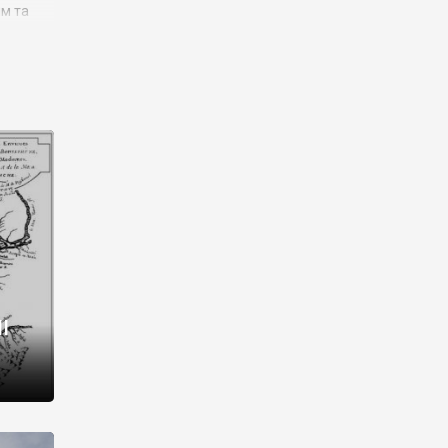
им та
ора і
є
го типу,
ей-
рний
ста:
 райони
від 2
I
і,
рукти,
 котрі