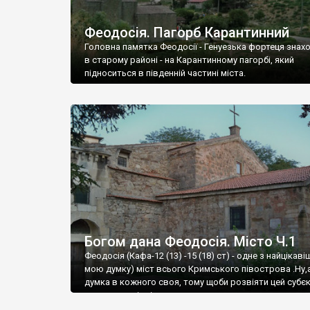
Феодосія. Пагорб Карантинний
Головна памятка Феодосії - Генуезька фортеця знах
в старому районі - на Карантинному пагорбі, який
підноситься в південній частині міста.
Богом дана Феодосія. Місто Ч.1
Феодосія (Кафа-12 (13) -15 (18) ст) - одне з найцікаві
мою думку) міст всього Кримського півострова .Ну,
думка в кожного своя, тому щоби розвіяти цей субєк
запрошую відвідати це