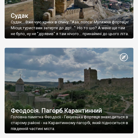
Судак
Судак... Вже чую крики в спину: "Ааа, попса! Муляжна фортеця!
Місце,туристами затерте до дір!..." Но то шо? А мене ще там
не було, ну не "дірявив" я там нічого... принаймні до цього літа.
Феодосія. Пагорб Карантинний
Головна памятка Феодосії - Генуезька фортеця знаходиться в
старому районі - на Карантинному пагорбі, який підноситься в
південній частині міста.