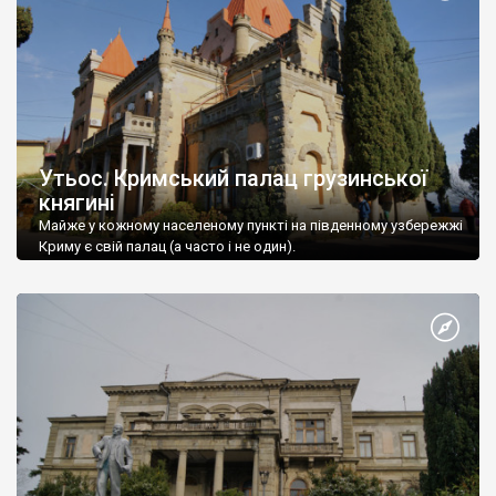
Утьос. Кримський палац грузинської
княгині
Майже у кожному населеному пункті на південному узбережжі
Криму є свій палац (а часто і не один).