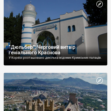
“Дюльбер”. Черговий витвір
геніального Краснова
У Кореїзі розташовано декілька відомих Кримських палаців.