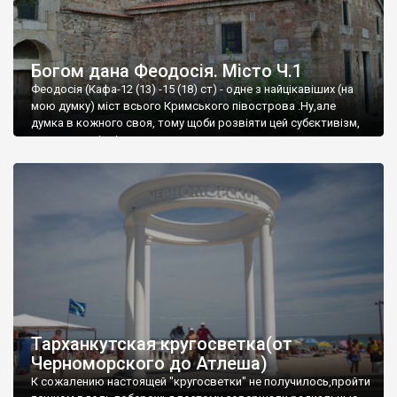
Богом дана Феодосія. Місто Ч.1
Феодосія (Кафа-12 (13) -15 (18) ст) - одне з найцікавіших (на
мою думку) міст всього Кримського півострова .Ну,але
думка в кожного своя, тому щоби розвіяти цей субєктивізм,
запрошую відвідати це
Тарханкутская кругосветка(от
Черноморского до Атлеша)
К сожалению настоящей "кругосветки" не получилось,пройти