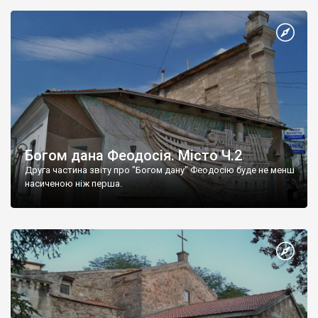
Богом дана Феодосія. Місто Ч.2
Друга частина звіту про "Богом дану" Феодосію буде не менш
насиченою ніж перша.