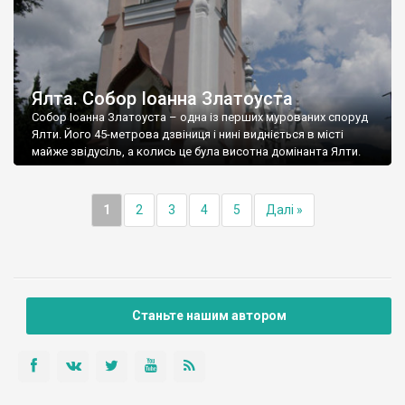
Ялта. Собор Іоанна Златоуста
Собор Іоанна Златоуста – одна із перших мурованих споруд
Ялти. Його 45-метрова дзвіниця і нині видніється в місті
майже звідусіль, а колись це була висотна домінанта Ялти.
1
2
3
4
5
Далі »
Станьте нашим автором