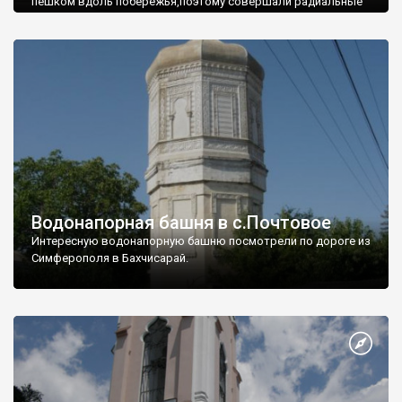
пешком вдоль побережья,поэтому совершали радиальные
вылазки из Оленевки.
Водонапорная башня в с.Почтовое
Интересную водонапорную башню посмотрели по дороге из
Симферополя в Бахчисарай.