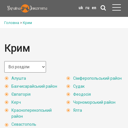
uk
ru
en
Головна
>
Крим
Крим
Алушта
Сімферопольський район
Бахчисарайський район
Судак
Євпаторія
Феодосія
Керч
Чорноморський район
Красноперекопський
Ялта
район
Севастополь