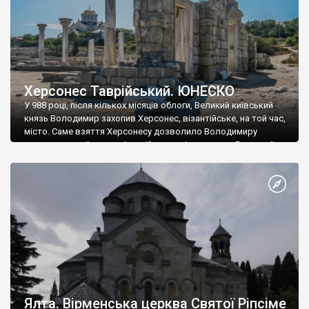
Херсонес Таврійський. ЮНЕСКО
У 988 році, після кількох місяців облоги, Великий київський
князь Володимир захопив Херсонес, візантійське, на той час,
місто. Саме взяття Херсонесу дозволило Володимиру
диктувати свої умови візантійському імператору Василю ІІ, та
одружитися з його дочкою Ганною. Цього ж року, в
Херсонесі Володимир-язичник, став Василем-християнином.
А потім було Хрещення Русі. На честь Херсонесу Таврійського
названо місто […]
Ялта. Вірменська церква Святої Ріпсіме