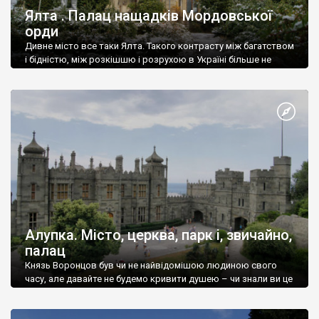
Ялта . Палац нащадків Мордовської
орди
Дивне місто все таки Ялта. Такого контрасту між багатством
і бідністю, між розкішшю і розрухою в Україні більше не
знайдеш.
Алупка. Місто, церква, парк і, звичайно,
палац
Князь Воронцов був чи не найвідомішою людиною свого
часу, але давайте не будемо кривити душею – чи знали ви це
прізвище до відвідин Алупки? Мабуть все таки ні.