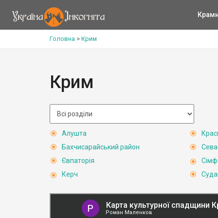
Крам
Головна
>
Крим
Крим
Алушта
Крас
Бахчисарайський район
Сева
Євпаторія
Сімф
Керч
Суда