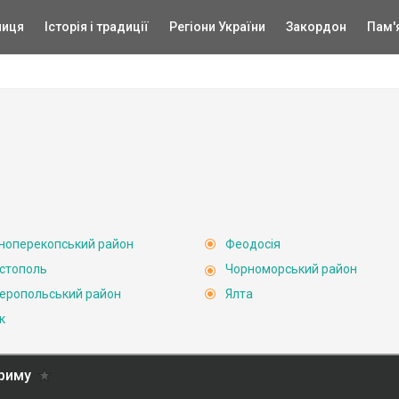
ниця
Історія і традиції
Регіони України
Закордон
Пам'
ноперекопський район
Феодосія
стополь
Чорноморський район
еропольський район
Ялта
к