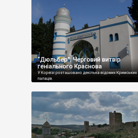
“Дюльбер”. Черговий витвір
геніального Краснова
У Кореїзі розташовано декілька відомих Кримських
палаців.