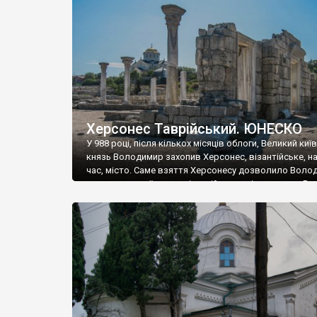
музею «Новгородський музей-заповідник» сотні арт
візантійської доби. Раритети викрадені з фондів об’
культурної спадщини ЮНЕСКО «Херсонеса Таврійсько
Офіційно – на виставку «Золото Візантії», але експер
влада в Україні вважають це лише […]
Херсонес Таврійський. ЮНЕСКО
У 988 році, після кількох місяців облоги, Великий киї
князь Володимир захопив Херсонес, візантійське, на
час, місто. Саме взяття Херсонесу дозволило Воло
диктувати свої умови візантійському імператору Вас
та одружитися з його дочкою Ганною. Цього ж року,
Херсонесі Володимир-язичник, став Василем-
християнином. А потім було Хрещення Русі. На честь
Херсонесу Таврійського названо місто […]