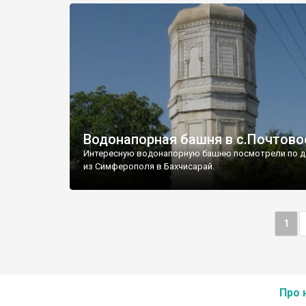
Водонапорная башня в с.Почтово
Интересную водонапорную башню посмотрели по д
из Симферополя в Бахчисарай.
1
Про 