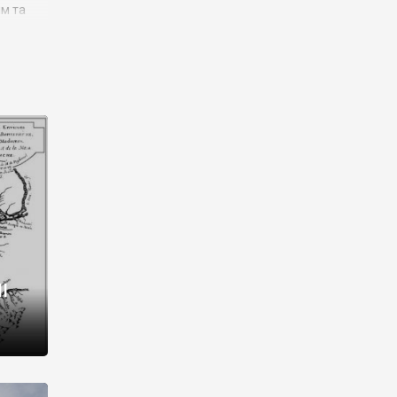
им та
ора і
є
го типу,
ей-
рний
ста:
 райони
від 2
I
і,
рукти,
 котрі