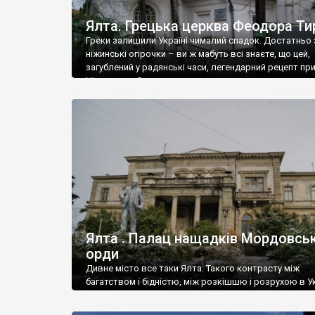
Ялта. Грецька церква Феодора Ти
Греки залишили Україні чималий спадок. Достатньо 
ніжинські огірочки – ви ж мабуть всі знаєте, що цей,
загублений у радянські часи, легендарний рецепт пр
Ніжин греки?
Ялта . Палац нащадків Мордовськ
орди
Дивне місто все таки Ялта. Такого контрасту між
багатством і бідністю, між розкішшю і розрухою в Ук
більше не знайдеш.