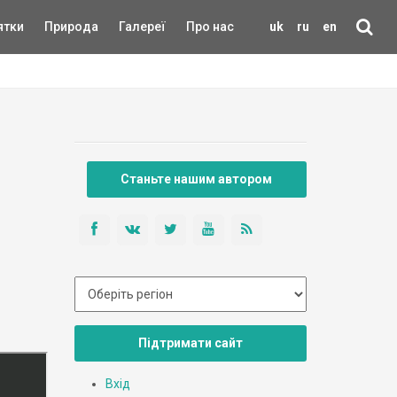
ятки
Природа
Галереї
Про нас
uk
ru
en
Станьте нашим автором
Підтримати сайт
Вхід