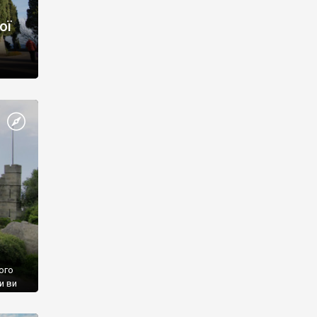
ої
ого
и ви