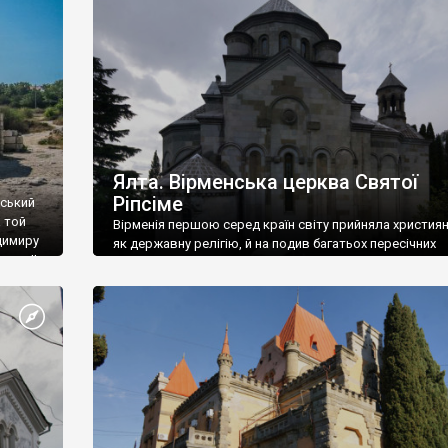
ефактів
називаються «повстяками» (postaki)…” “Вино. Крим
єкту
виробляє відмінне вино і його вдосталь: воно все ду
го».
легке біле і дуже […]
ти та
Ялта. Вірменська церква Святої
Ріпсіме
вський
 той
Вірменія першою серед країн світу прийняла христия
димиру
як державну релігію, й на подив багатьох пересічних
илю ІІ,
українців, які усіх кавказців вважають мусульманами,
 в
вірмени є відданими вірянами Христа