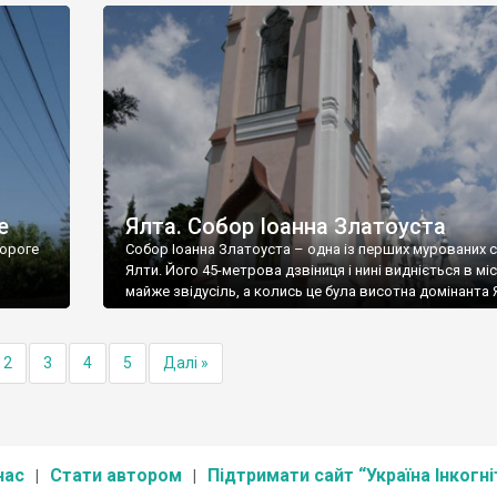
е
Ялта. Собор Іоанна Златоуста
ороге
Собор Іоанна Златоуста – одна із перших мурованих 
Ялти. Його 45-метрова дзвіниця і нині видніється в міс
майже звідусіль, а колись це була висотна домінанта 
2
3
4
5
Далі »
нас
Стати автором
Підтримати сайт “Україна Інкогні