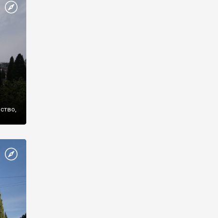
же
нство,