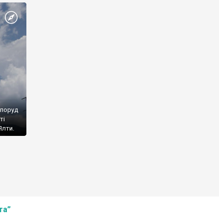
споруд
ті
Ялти.
та”