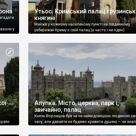
рона
Утьос. Кримський палац грузинськ
княгині
згадати
Майже у кожному населеному пункті на південному
ивезли у
узбережжі Криму є свій палац (а часто і не один).
ої
Алупка. Місто, церква, парк і,
звичайно, палац
Князь Воронцов був чи не найвідомішою людиною св
раїні
часу, але давайте не будемо кривити душею – чи знал
це прізвище до відвідин Алупки? Мабуть все таки ні.