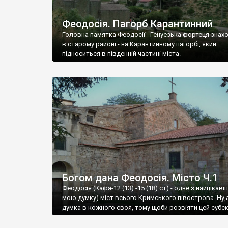
Феодосія. Пагорб Карантинний
Головна памятка Феодосії - Генуезька фортеця знах
в старому районі - на Карантинному пагорбі, який
підноситься в південній частині міста.
Богом дана Феодосія. Місто Ч.1
Феодосія (Кафа-12 (13) -15 (18) ст) - одне з найцікаві
мою думку) міст всього Кримського півострова .Ну,
думка в кожного своя, тому щоби розвіяти цей субєк
запрошую відвідати це