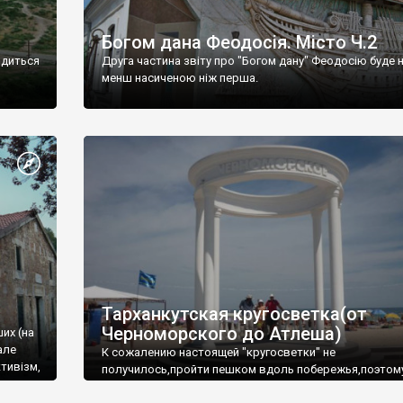
Богом дана Феодосія. Місто Ч.2
одиться
Друга частина звіту про "Богом дану" Феодосію буде 
менш насиченою ніж перша.
Тарханкутская кругосветка(от
Черноморского до Атлеша)
ших (на
але
К сожалению настоящей "кругосветки" не
тивізм,
получилось,пройти пешком вдоль побережья,поэтом
совершали радиальные вылазки из Оленевки.