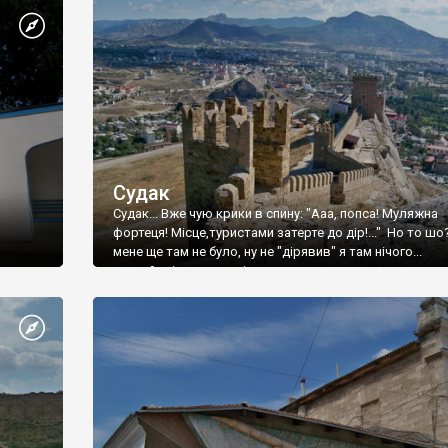
Судак
Судак... Вже чую крики в спину: "Ааа, попса! Муляжна
фортеця! Місце,туристами затерте до дір!..." Но то шо
мене ще там не було, ну не "дірявив" я там нічого...
принаймні до цього літа.