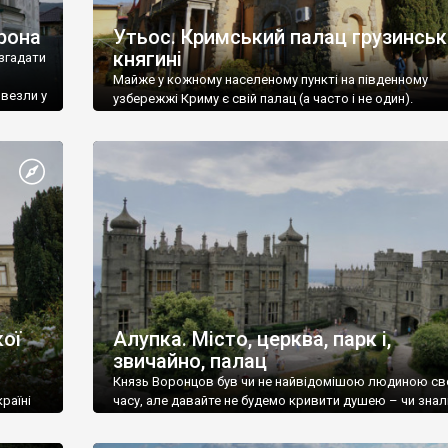
рона
Утьос. Кримський палац грузинськ
княгині
згадати
Майже у кожному населеному пункті на південному
ивезли у
узбережжі Криму є свій палац (а часто і не один).
ої
Алупка. Місто, церква, парк і,
звичайно, палац
Князь Воронцов був чи не найвідомішою людиною св
раїні
часу, але давайте не будемо кривити душею – чи знал
це прізвище до відвідин Алупки? Мабуть все таки ні.