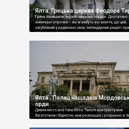
Ялта. Грецька церква Феодора Ти
Греки залишили Україні чималий спадок. Достатньо 
ніжинські огірочки – ви ж мабуть всі знаєте, що цей,
загублений у радянські часи, легендарний рецепт пр
Ніжин греки?
Ялта . Палац нащадків Мордовськ
орди
Дивне місто все таки Ялта. Такого контрасту між
багатством і бідністю, між розкішшю і розрухою в Ук
більше не знайдеш.