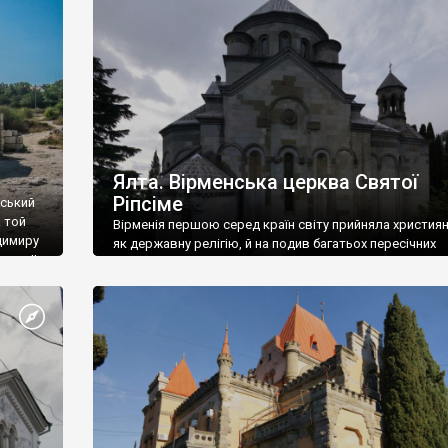
ефактів
називаються «повстяками» (postaki)…” “Вино. Крим
єкту
виробляє відмінне вино і його вдосталь: воно все ду
го».
легке біле і дуже […]
ти та
Ялта. Вірменська церква Святої
Ріпсіме
вський
 той
Вірменія першою серед країн світу прийняла христия
димиру
як державну релігію, й на подив багатьох пересічних
илю ІІ,
українців, які усіх кавказців вважають мусульманами,
 в
вірмени є відданими вірянами Христа