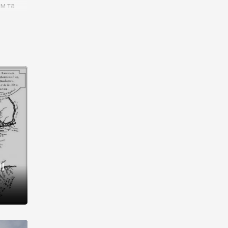
им та
ора і
є
го типу,
ей-
рний
ста:
 райони
від 2
I
і,
рукти,
 котрі