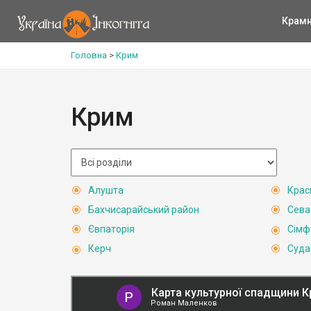
Крам
Головна
>
Крим
Крим
Алушта
Крас
Бахчисарайський район
Сева
Євпаторія
Сімф
Керч
Суда