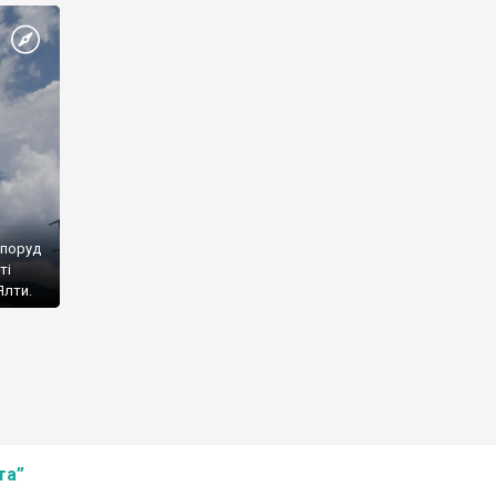
споруд
ті
Ялти.
та”