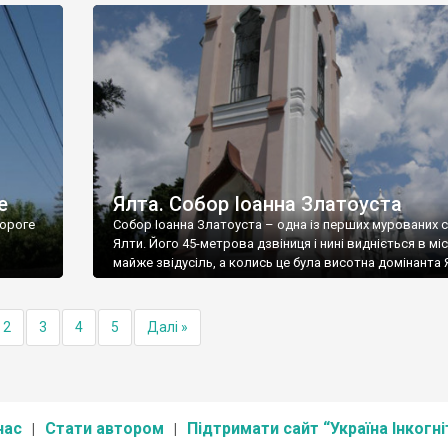
е
Ялта. Собор Іоанна Златоуста
ороге
Собор Іоанна Златоуста – одна із перших мурованих 
Ялти. Його 45-метрова дзвіниця і нині видніється в міс
майже звідусіль, а колись це була висотна домінанта 
2
3
4
5
Далі »
нас
Стати автором
Підтримати сайт “Україна Інкогні