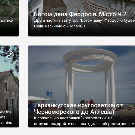
Богом дана Феодосія. Місто Ч.2
одиться
Друга частина звіту про "Богом дану" Феодосію буде 
менш насиченою ніж перша.
Тарханкутская кругосветка(от
Черноморского до Атлеша)
ших (на
але
К сожалению настоящей "кругосветки" не
тивізм,
получилось,пройти пешком вдоль побережья,поэтом
совершали радиальные вылазки из Оленевки.