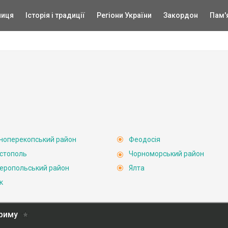
ниця
Історія і традиції
Регіони України
Закордон
Пам'
ноперекопський район
Феодосія
стополь
Чорноморський район
еропольський район
Ялта
к