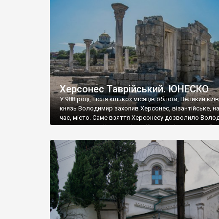
музею «Новгородський музей-заповідник» сотні арт
візантійської доби. Раритети викрадені з фондів об’
культурної спадщини ЮНЕСКО «Херсонеса Таврійсько
Офіційно – на виставку «Золото Візантії», але експер
влада в Україні вважають це лише […]
Херсонес Таврійський. ЮНЕСКО
У 988 році, після кількох місяців облоги, Великий киї
князь Володимир захопив Херсонес, візантійське, на
час, місто. Саме взяття Херсонесу дозволило Воло
диктувати свої умови візантійському імператору Вас
та одружитися з його дочкою Ганною. Цього ж року,
Херсонесі Володимир-язичник, став Василем-
християнином. А потім було Хрещення Русі. На честь
Херсонесу Таврійського названо місто […]