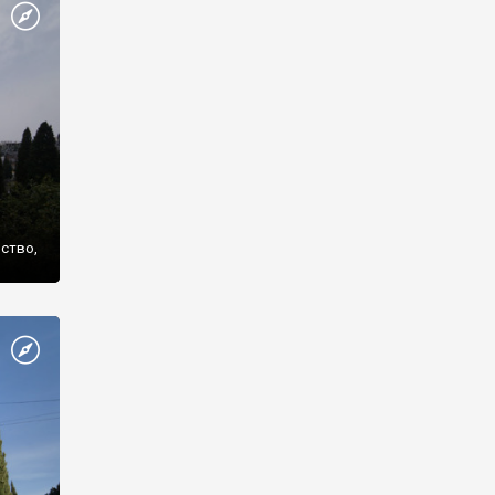
же
нство,