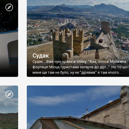
Судак
Судак... Вже чую крики в спину: "Ааа, попса! Муляжна
фортеця! Місце,туристами затерте до дір!..." Но то шо
мене ще там не було, ну не "дірявив" я там нічого...
принаймні до цього літа.