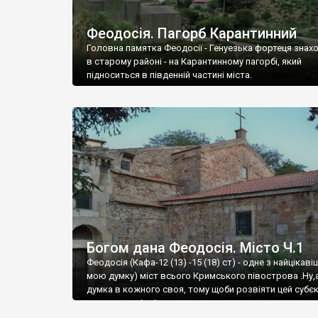
Феодосія. Пагорб Карантинний
Головна памятка Феодосії - Генуезька фортеця знах
в старому районі - на Карантинному пагорбі, який
підноситься в південній частині міста.
Богом дана Феодосія. Місто Ч.1
Феодосія (Кафа-12 (13) -15 (18) ст) - одне з найцікаві
мою думку) міст всього Кримського півострова .Ну,
думка в кожного своя, тому щоби розвіяти цей субєк
запрошую відвідати це