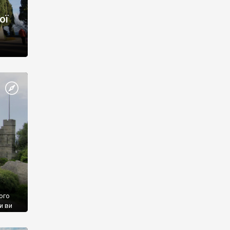
ої
ого
и ви