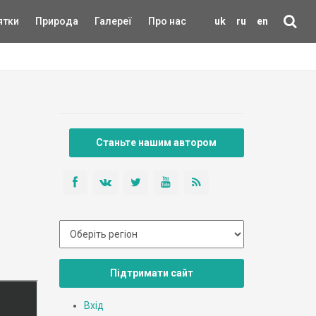
ятки
Природа
Галереї
Про нас
uk
ru
en
Станьте нашим автором
Підтримати сайт
Вхід