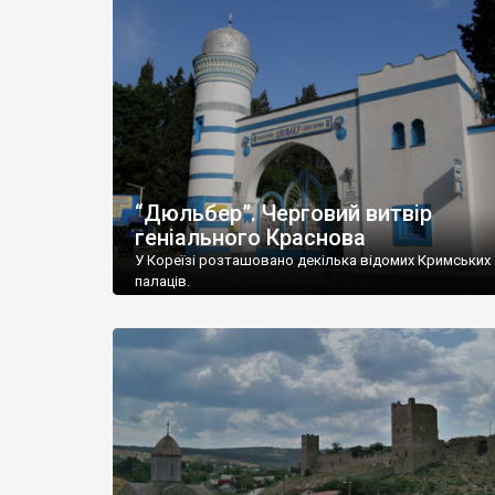
“Дюльбер”. Черговий витвір
геніального Краснова
У Кореїзі розташовано декілька відомих Кримських
палаців.