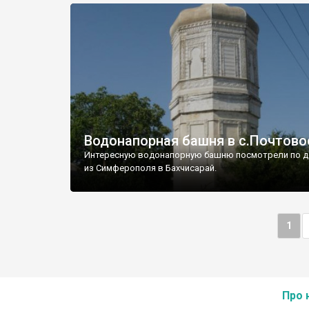
Водонапорная башня в с.Почтово
Интересную водонапорную башню посмотрели по д
из Симферополя в Бахчисарай.
1
Про 