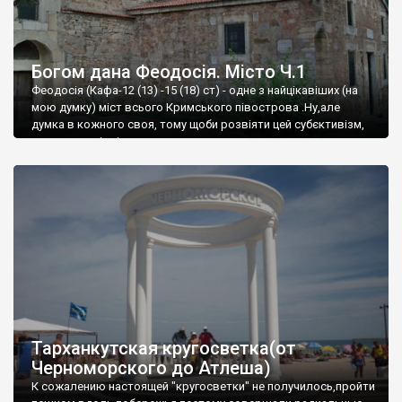
Богом дана Феодосія. Місто Ч.1
Феодосія (Кафа-12 (13) -15 (18) ст) - одне з найцікавіших (на
мою думку) міст всього Кримського півострова .Ну,але
думка в кожного своя, тому щоби розвіяти цей субєктивізм,
запрошую відвідати це
Тарханкутская кругосветка(от
Черноморского до Атлеша)
К сожалению настоящей "кругосветки" не получилось,пройти