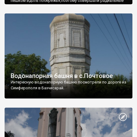
пешком вдоль побережья,поэтому совершали радиальные
вылазки из Оленевки.
Водонапорная башня в с.Почтовое
Интересную водонапорную башню посмотрели по дороге из
Симферополя в Бахчисарай.