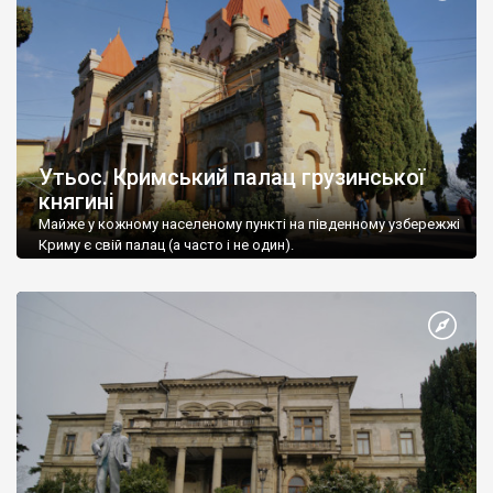
Утьос. Кримський палац грузинської
княгині
Майже у кожному населеному пункті на південному узбережжі
Криму є свій палац (а часто і не один).