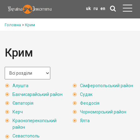
uk
ru
en
Головна
>
Крим
Крим
Алушта
Сімферопольський район
Бахчисарайський район
Судак
Євпаторія
Феодосія
Керч
Чорноморський район
Красноперекопський
Ялта
район
Севастополь