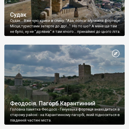
Судак
Судак... Вже чую крики в спину: "Ааа, попса! Муляжна фортеця!
Місце,туристами затерте до дір!..." Но то шо? А мене ще там
не було, ну не "дірявив" я там нічого... принаймні до цього літа.
Феодосія. Пагорб Карантинний
Головна памятка Феодосії - Генуезька фортеця знаходиться в
старому районі - на Карантинному пагорбі, який підноситься в
південній частині міста.