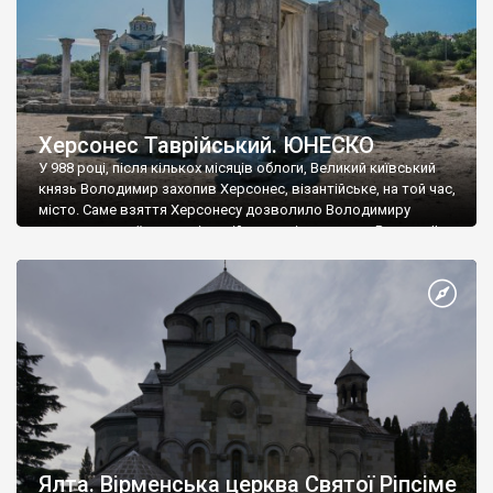
Херсонес Таврійський. ЮНЕСКО
У 988 році, після кількох місяців облоги, Великий київський
князь Володимир захопив Херсонес, візантійське, на той час,
місто. Саме взяття Херсонесу дозволило Володимиру
диктувати свої умови візантійському імператору Василю ІІ, та
одружитися з його дочкою Ганною. Цього ж року, в
Херсонесі Володимир-язичник, став Василем-християнином.
А потім було Хрещення Русі. На честь Херсонесу Таврійського
названо місто […]
Ялта. Вірменська церква Святої Ріпсіме