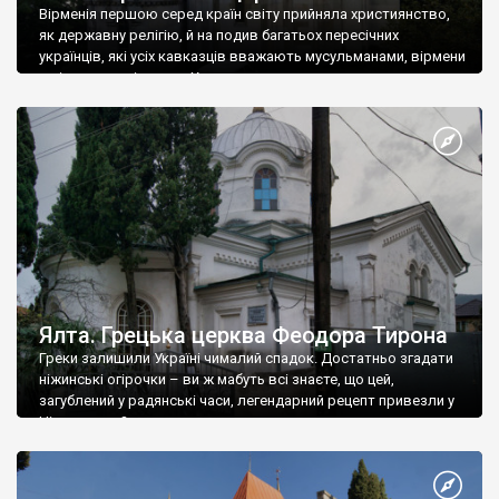
Вірменія першою серед країн світу прийняла християнство,
як державну релігію, й на подив багатьох пересічних
українців, які усіх кавказців вважають мусульманами, вірмени
є відданими вірянами Христа
Ялта. Грецька церква Феодора Тирона
Греки залишили Україні чималий спадок. Достатньо згадати
ніжинські огірочки – ви ж мабуть всі знаєте, що цей,
загублений у радянські часи, легендарний рецепт привезли у
Ніжин греки?