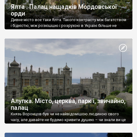
Ялта . Палац нащадків Мордовської
орди
Дивне місто все таки Ялта. Такого контрасту між багатством
і бідністю, між розкішшю і розрухою в Україні більше не
знайдеш.
Алупка. Місто, церква, парк і, звичайно,
палац
Князь Воронцов був чи не найвідомішою людиною свого
часу, але давайте не будемо кривити душею – чи знали ви це
прізвище до відвідин Алупки? Мабуть все таки ні.