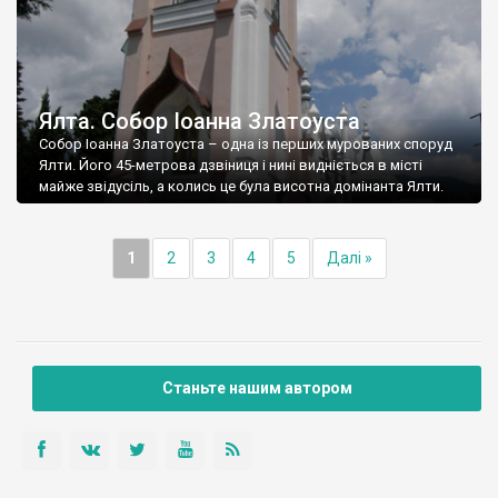
Ялта. Собор Іоанна Златоуста
Собор Іоанна Златоуста – одна із перших мурованих споруд
Ялти. Його 45-метрова дзвіниця і нині видніється в місті
майже звідусіль, а колись це була висотна домінанта Ялти.
1
2
3
4
5
Далі »
Станьте нашим автором