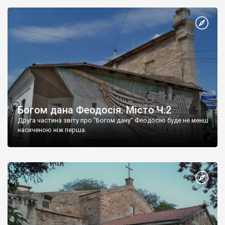
Богом дана Феодосія. Місто Ч.2
Друга частина звіту про "Богом дану" Феодосію буде не менш
насиченою ніж перша.