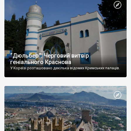
“Дюльбер”. Черговий витвір
геніального Краснова
У Кореїзі розташовано декілька відомих Кримських палаців.