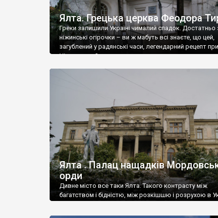
Ялта. Грецька церква Феодора Ти
Греки залишили Україні чималий спадок. Достатньо 
ніжинські огірочки – ви ж мабуть всі знаєте, що цей,
загублений у радянські часи, легендарний рецепт пр
Ніжин греки?
Ялта . Палац нащадків Мордовськ
орди
Дивне місто все таки Ялта. Такого контрасту між
багатством і бідністю, між розкішшю і розрухою в Ук
більше не знайдеш.