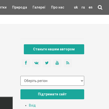
ятки
Природа
Галереї
Про нас
uk
ru
en
Станьте нашим автором
Підтримати сайт
Вхід