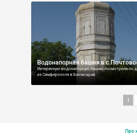
Водонапорная башня в с.Почтово
Интересную водонапорную башню посмотрели по д
из Симферополя в Бахчисарай.
1
Про 