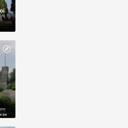
ої
ого
и ви