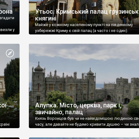
рона
Утьос. Кримський палац грузинськ
княгині
згадати
Майже у кожному населеному пункті на південному
ивезли у
узбережжі Криму є свій палац (а часто і не один).
ої
Алупка. Місто, церква, парк і,
звичайно, палац
Князь Воронцов був чи не найвідомішою людиною св
раїні
часу, але давайте не будемо кривити душею – чи знал
це прізвище до відвідин Алупки? Мабуть все таки ні.