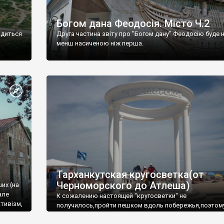
Богом дана Феодосія. Місто Ч.2
одиться
Друга частина звіту про "Богом дану" Феодосію буде 
менш насиченою ніж перша.
Тарханкутская кругосветка(от
Черноморского до Атлеша)
ших (на
але
К сожалению настоящей "кругосветки" не
тивізм,
получилось,пройти пешком вдоль побережья,поэтом
совершали радиальные вылазки из Оленевки.