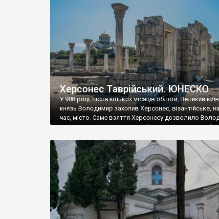
музею «Новгородський музей-заповідник» сотні арт
візантійської доби. Раритети викрадені з фондів об’
культурної спадщини ЮНЕСКО «Херсонеса Таврійсько
Офіційно – на виставку «Золото Візантії», але експер
влада в Україні вважають це лише […]
Херсонес Таврійський. ЮНЕСКО
У 988 році, після кількох місяців облоги, Великий киї
князь Володимир захопив Херсонес, візантійське, на
час, місто. Саме взяття Херсонесу дозволило Воло
диктувати свої умови візантійському імператору Вас
та одружитися з його дочкою Ганною. Цього ж року,
Херсонесі Володимир-язичник, став Василем-
християнином. А потім було Хрещення Русі. На честь
Херсонесу Таврійського названо місто […]