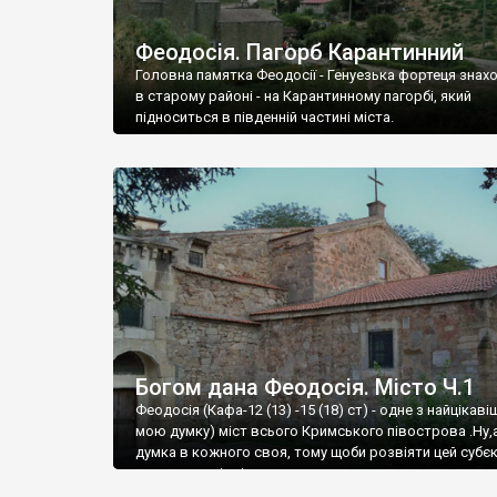
Феодосія. Пагорб Карантинний
Головна памятка Феодосії - Генуезька фортеця знах
в старому районі - на Карантинному пагорбі, який
підноситься в південній частині міста.
Богом дана Феодосія. Місто Ч.1
Феодосія (Кафа-12 (13) -15 (18) ст) - одне з найцікаві
мою думку) міст всього Кримського півострова .Ну,
думка в кожного своя, тому щоби розвіяти цей субєк
запрошую відвідати це