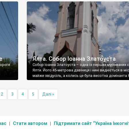
е
Ялта. Собор Іоанна Златоуста
ороге
Собор Іоанна Златоуста – одна із перших мурованих 
Ялти. Його 45-метрова дзвіниця і нині видніється в міс
майже звідусіль, а колись це була висотна домінанта 
2
3
4
5
Далі »
нас
Стати автором
Підтримати сайт “Україна Інкогні