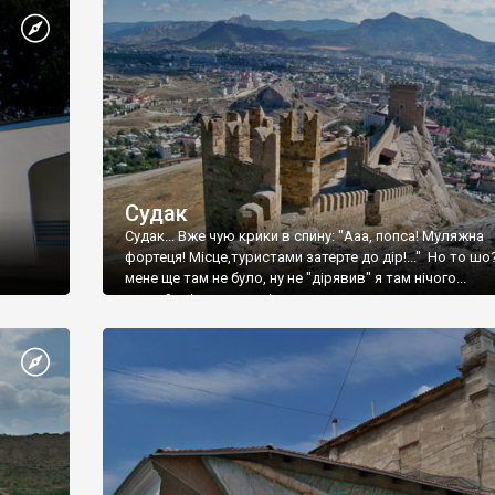
Судак
Судак... Вже чую крики в спину: "Ааа, попса! Муляжна
фортеця! Місце,туристами затерте до дір!..." Но то шо
мене ще там не було, ну не "дірявив" я там нічого...
принаймні до цього літа.