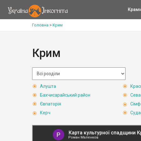
Крам
Головна
>
Крим
Крим
Алушта
Крас
Бахчисарайський район
Сева
Євпаторія
Сімф
Керч
Суда