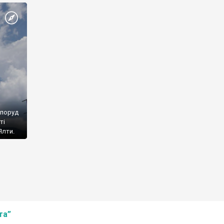
споруд
ті
Ялти.
та”