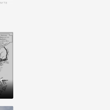
им та
ора і
є
го типу,
ей-
рний
ста:
 райони
від 2
I
і,
рукти,
 котрі