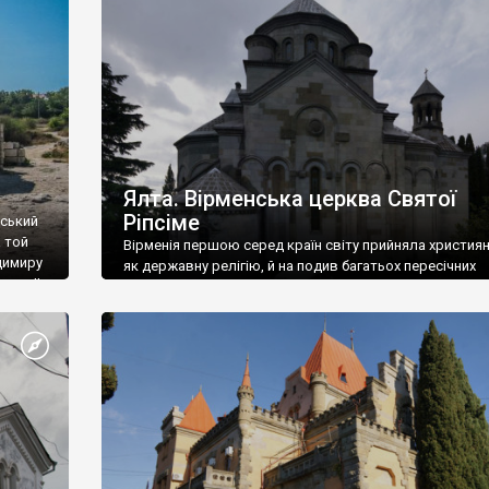
ефактів
називаються «повстяками» (postaki)…” “Вино. Крим
єкту
виробляє відмінне вино і його вдосталь: воно все ду
го».
легке біле і дуже […]
ти та
Ялта. Вірменська церква Святої
Ріпсіме
вський
 той
Вірменія першою серед країн світу прийняла христия
димиру
як державну релігію, й на подив багатьох пересічних
илю ІІ,
українців, які усіх кавказців вважають мусульманами,
 в
вірмени є відданими вірянами Христа