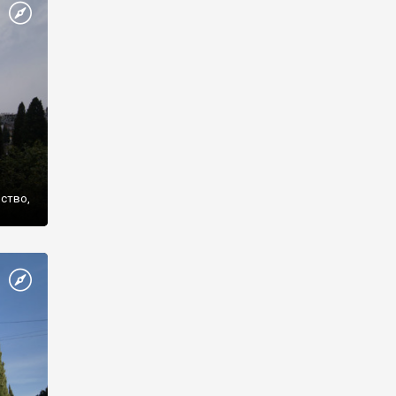
же
нство,