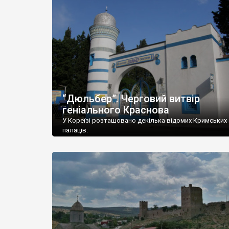
“Дюльбер”. Черговий витвір
геніального Краснова
У Кореїзі розташовано декілька відомих Кримських
палаців.