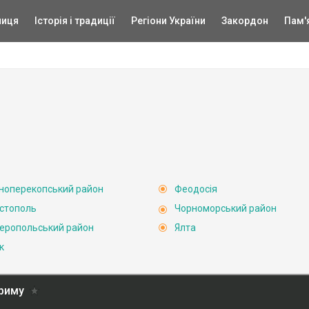
ниця
Історія і традиції
Регіони України
Закордон
Пам'
ноперекопський район
Феодосія
стополь
Чорноморський район
еропольський район
Ялта
к