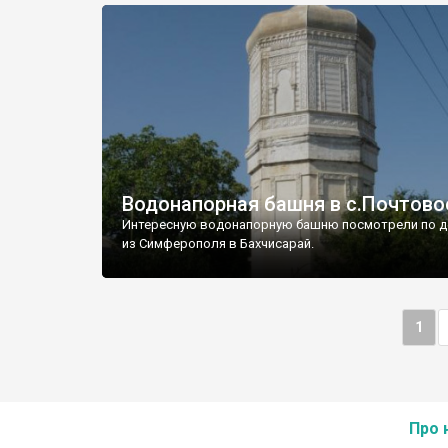
Водонапорная башня в с.Почтово
Интересную водонапорную башню посмотрели по д
из Симферополя в Бахчисарай.
1
Про 