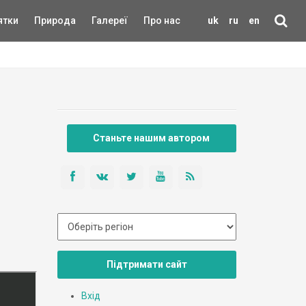
ятки
Природа
Галереї
Про нас
uk
ru
en
Станьте нашим автором
Підтримати сайт
Вхід