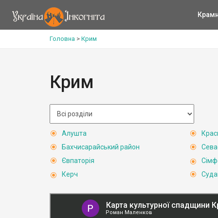
Крам
Головна
>
Крим
Крим
Алушта
Крас
Бахчисарайський район
Сева
Євпаторія
Сімф
Керч
Суда