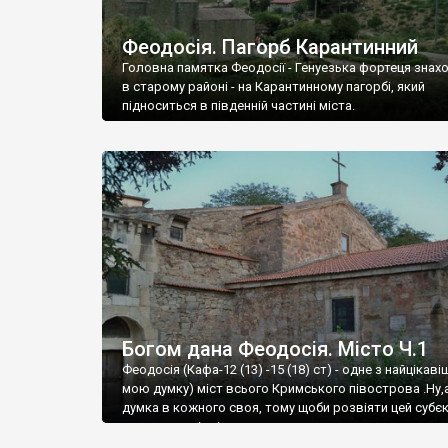
Феодосія. Пагорб Карантинний
Головна памятка Феодосії - Генуезька фортеця знах
в старому районі - на Карантинному пагорбі, який
підноситься в південній частині міста.
Богом дана Феодосія. Місто Ч.1
Феодосія (Кафа-12 (13) -15 (18) ст) - одне з найцікаві
мою думку) міст всього Кримського півострова .Ну,
думка в кожного своя, тому щоби розвіяти цей субєк
запрошую відвідати це