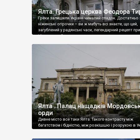
Ялта. Грецька церква Феодора Ти
Греки залишили Україні чималий спадок. Достатньо 
ніжинські огірочки – ви ж мабуть всі знаєте, що цей,
загублений у радянські часи, легендарний рецепт пр
Ніжин греки?
Ялта . Палац нащадків Мордовськ
орди
Дивне місто все таки Ялта. Такого контрасту між
багатством і бідністю, між розкішшю і розрухою в Ук
більше не знайдеш.