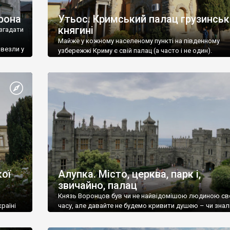
рона
Утьос. Кримський палац грузинськ
княгині
згадати
Майже у кожному населеному пункті на південному
ивезли у
узбережжі Криму є свій палац (а часто і не один).
ої
Алупка. Місто, церква, парк і,
звичайно, палац
Князь Воронцов був чи не найвідомішою людиною св
раїні
часу, але давайте не будемо кривити душею – чи знал
це прізвище до відвідин Алупки? Мабуть все таки ні.