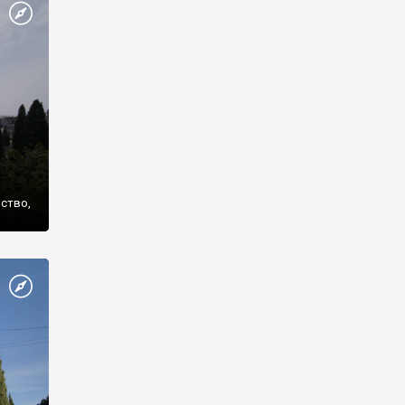
же
нство,