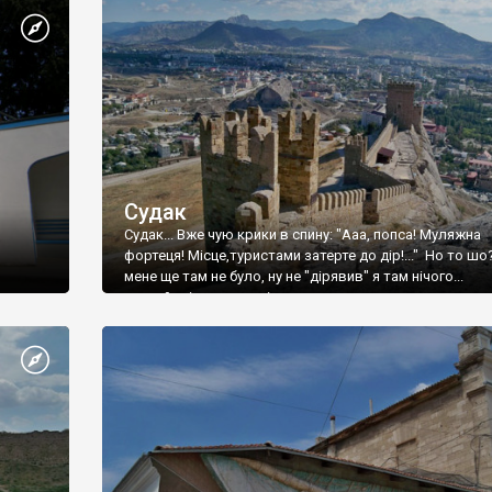
Судак
Судак... Вже чую крики в спину: "Ааа, попса! Муляжна
фортеця! Місце,туристами затерте до дір!..." Но то шо
мене ще там не було, ну не "дірявив" я там нічого...
принаймні до цього літа.