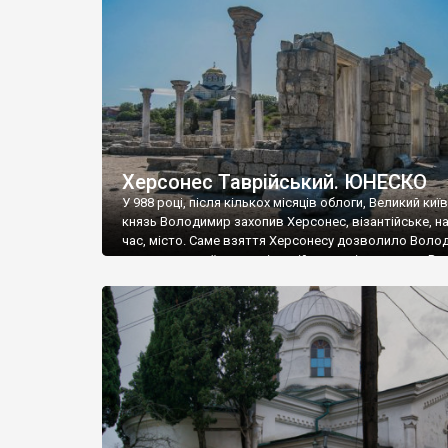
музею «Новгородський музей-заповідник» сотні арт
візантійської доби. Раритети викрадені з фондів об’
культурної спадщини ЮНЕСКО «Херсонеса Таврійсько
Офіційно – на виставку «Золото Візантії», але експер
влада в Україні вважають це лише […]
Херсонес Таврійський. ЮНЕСКО
У 988 році, після кількох місяців облоги, Великий киї
князь Володимир захопив Херсонес, візантійське, на
час, місто. Саме взяття Херсонесу дозволило Воло
диктувати свої умови візантійському імператору Вас
та одружитися з його дочкою Ганною. Цього ж року,
Херсонесі Володимир-язичник, став Василем-
християнином. А потім було Хрещення Русі. На честь
Херсонесу Таврійського названо місто […]