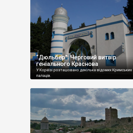
“Дюльбер”. Черговий витвір
геніального Краснова
У Кореїзі розташовано декілька відомих Кримських
палаців.