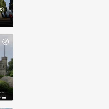
ої
ого
и ви