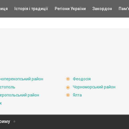
ниця
Історія і традиції
Регіони України
Закордон
Пам'
ноперекопський район
Феодосія
стополь
Чорноморський район
еропольський район
Ялта
к