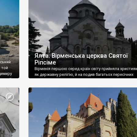
ефактів
називаються «повстяками» (postaki)…” “Вино. Крим
єкту
виробляє відмінне вино і його вдосталь: воно все ду
го».
легке біле і дуже […]
ти та
Ялта. Вірменська церква Святої
Ріпсіме
вський
 той
Вірменія першою серед країн світу прийняла христия
димиру
як державну релігію, й на подив багатьох пересічних
илю ІІ,
українців, які усіх кавказців вважають мусульманами,
 в
вірмени є відданими вірянами Христа