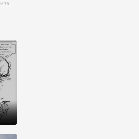
им та
ора і
є
го типу,
ей-
рний
ста:
 райони
від 2
I
і,
рукти,
 котрі