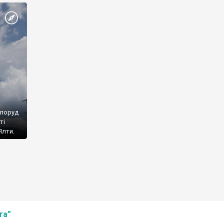
споруд
ті
Ялти.
та”