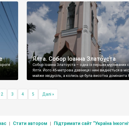
е
Ялта. Собор Іоанна Златоуста
ороге
Собор Іоанна Златоуста – одна із перших мурованих 
Ялти. Його 45-метрова дзвіниця і нині видніється в міс
майже звідусіль, а колись це була висотна домінанта 
2
3
4
5
Далі »
нас
Стати автором
Підтримати сайт “Україна Інкогні