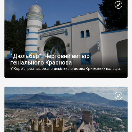
“Дюльбер”. Черговий витвір
геніального Краснова
У Кореїзі розташовано декілька відомих Кримських палаців.