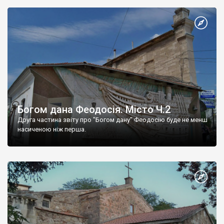
Богом дана Феодосія. Місто Ч.2
Друга частина звіту про "Богом дану" Феодосію буде не менш
насиченою ніж перша.