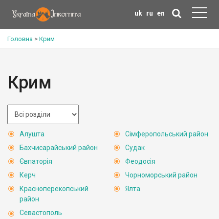
uk
ru
en
Головна
>
Крим
Крим
Алушта
Сімферопольський район
Бахчисарайський район
Судак
Євпаторія
Феодосія
Керч
Чорноморський район
Красноперекопський
Ялта
район
Севастополь