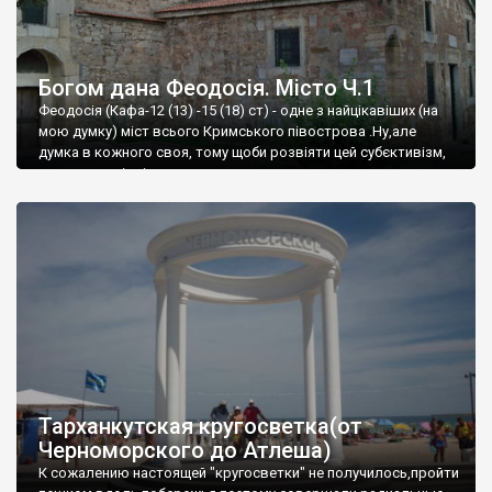
Богом дана Феодосія. Місто Ч.1
Феодосія (Кафа-12 (13) -15 (18) ст) - одне з найцікавіших (на
мою думку) міст всього Кримського півострова .Ну,але
думка в кожного своя, тому щоби розвіяти цей субєктивізм,
запрошую відвідати це
Тарханкутская кругосветка(от
Черноморского до Атлеша)
К сожалению настоящей "кругосветки" не получилось,пройти