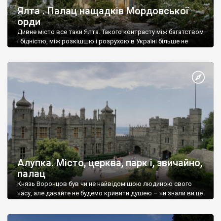
Ялта . Палац нащадків Мордовської
орди
Дивне місто все таки Ялта. Такого контрасту між багатством
і бідністю, між розкішшю і розрухою в Україні більше не
знайдеш.
Алупка. Місто, церква, парк і, звичайно,
палац
Князь Воронцов був чи не найвідомішою людиною свого
часу, але давайте не будемо кривити душею – чи знали ви це
прізвище до відвідин Алупки? Мабуть все таки ні.