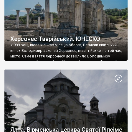
Херсонес Таврійський. ЮНЕСКО
У 988 році, після кількох місяців облоги, Великий київський
князь Володимир захопив Херсонес, візантійське, на той час,
місто. Саме взяття Херсонесу дозволило Володимиру
диктувати свої умови візантійському імператору Василю ІІ, та
одружитися з його дочкою Ганною. Цього ж року, в
Херсонесі Володимир-язичник, став Василем-християнином.
А потім було Хрещення Русі. На честь Херсонесу Таврійського
названо місто […]
Ялта. Вірменська церква Святої Ріпсіме