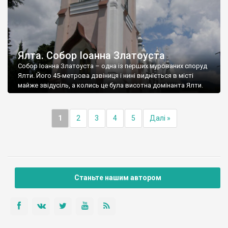
Ялта. Собор Іоанна Златоуста
Собор Іоанна Златоуста – одна із перших мурованих споруд
Ялти. Його 45-метрова дзвіниця і нині видніється в місті
майже звідусіль, а колись це була висотна домінанта Ялти.
1
2
3
4
5
Далі »
Станьте нашим автором