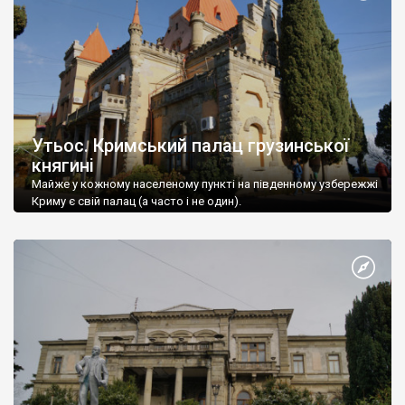
Утьос. Кримський палац грузинської
княгині
Майже у кожному населеному пункті на південному узбережжі
Криму є свій палац (а часто і не один).