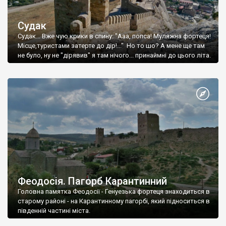
Судак
Судак... Вже чую крики в спину: "Ааа, попса! Муляжна фортеця!
Місце,туристами затерте до дір!..." Но то шо? А мене ще там
не було, ну не "дірявив" я там нічого... принаймні до цього літа.
Феодосія. Пагорб Карантинний
Головна памятка Феодосії - Генуезька фортеця знаходиться в
старому районі - на Карантинному пагорбі, який підноситься в
південній частині міста.