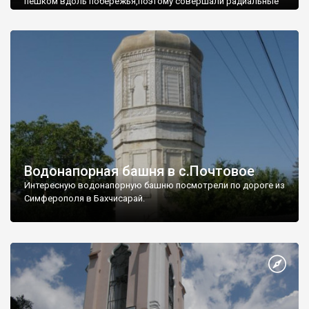
пешком вдоль побережья,поэтому совершали радиальные
вылазки из Оленевки.
Водонапорная башня в с.Почтовое
Интересную водонапорную башню посмотрели по дороге из
Симферополя в Бахчисарай.