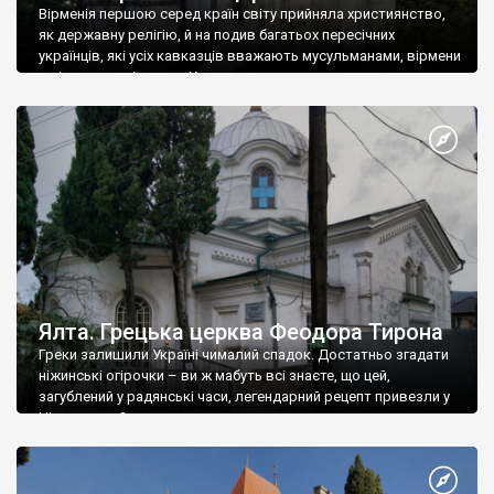
Вірменія першою серед країн світу прийняла християнство,
як державну релігію, й на подив багатьох пересічних
українців, які усіх кавказців вважають мусульманами, вірмени
є відданими вірянами Христа
Ялта. Грецька церква Феодора Тирона
Греки залишили Україні чималий спадок. Достатньо згадати
ніжинські огірочки – ви ж мабуть всі знаєте, що цей,
загублений у радянські часи, легендарний рецепт привезли у
Ніжин греки?