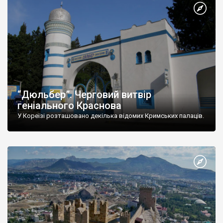
“Дюльбер”. Черговий витвір
геніального Краснова
У Кореїзі розташовано декілька відомих Кримських палаців.