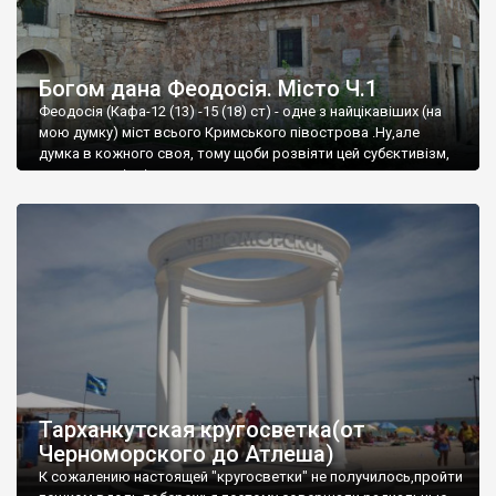
Богом дана Феодосія. Місто Ч.1
Феодосія (Кафа-12 (13) -15 (18) ст) - одне з найцікавіших (на
мою думку) міст всього Кримського півострова .Ну,але
думка в кожного своя, тому щоби розвіяти цей субєктивізм,
запрошую відвідати це
Тарханкутская кругосветка(от
Черноморского до Атлеша)
К сожалению настоящей "кругосветки" не получилось,пройти