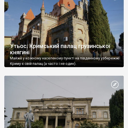
Утьос. Кримський палац грузинської
княгині
Майже у кожному населеному пункті на південному узбережжі
Криму є свій палац (а часто і не один).