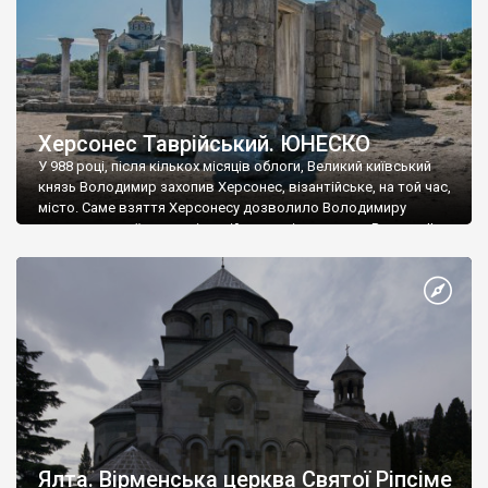
Херсонес Таврійський. ЮНЕСКО
У 988 році, після кількох місяців облоги, Великий київський
князь Володимир захопив Херсонес, візантійське, на той час,
місто. Саме взяття Херсонесу дозволило Володимиру
диктувати свої умови візантійському імператору Василю ІІ, та
одружитися з його дочкою Ганною. Цього ж року, в
Херсонесі Володимир-язичник, став Василем-християнином.
А потім було Хрещення Русі. На честь Херсонесу Таврійського
названо місто […]
Ялта. Вірменська церква Святої Ріпсіме