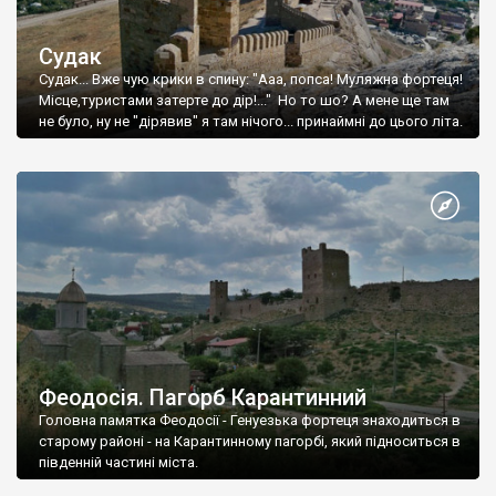
Судак
Судак... Вже чую крики в спину: "Ааа, попса! Муляжна фортеця!
Місце,туристами затерте до дір!..." Но то шо? А мене ще там
не було, ну не "дірявив" я там нічого... принаймні до цього літа.
Феодосія. Пагорб Карантинний
Головна памятка Феодосії - Генуезька фортеця знаходиться в
старому районі - на Карантинному пагорбі, який підноситься в
південній частині міста.