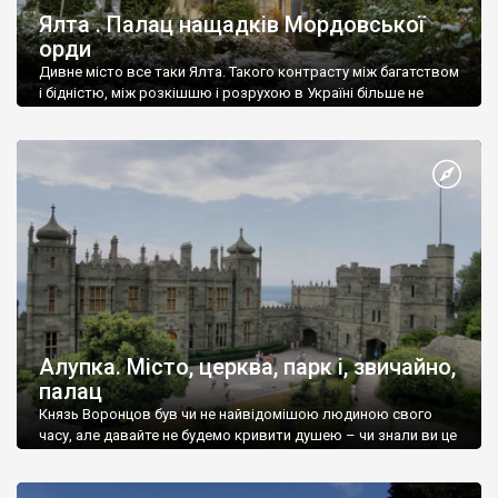
Ялта . Палац нащадків Мордовської
орди
Дивне місто все таки Ялта. Такого контрасту між багатством
і бідністю, між розкішшю і розрухою в Україні більше не
знайдеш.
Алупка. Місто, церква, парк і, звичайно,
палац
Князь Воронцов був чи не найвідомішою людиною свого
часу, але давайте не будемо кривити душею – чи знали ви це
прізвище до відвідин Алупки? Мабуть все таки ні.