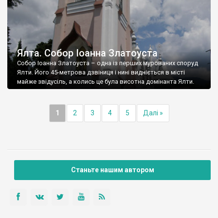
Ялта. Собор Іоанна Златоуста
Собор Іоанна Златоуста – одна із перших мурованих споруд
Ялти. Його 45-метрова дзвіниця і нині видніється в місті
майже звідусіль, а колись це була висотна домінанта Ялти.
1
2
3
4
5
Далі »
Станьте нашим автором