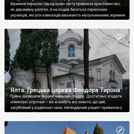
Вірменія першою серед країн світу прийняла християнство,
як державну релігію, й на подив багатьох пересічних
українців, які усіх кавказців вважають мусульманами, вірмени
є відданими вірянами Христа
Ялта. Грецька церква Феодора Тирона
Греки залишили Україні чималий спадок. Достатньо згадати
ніжинські огірочки – ви ж мабуть всі знаєте, що цей,
загублений у радянські часи, легендарний рецепт привезли у
Ніжин греки?