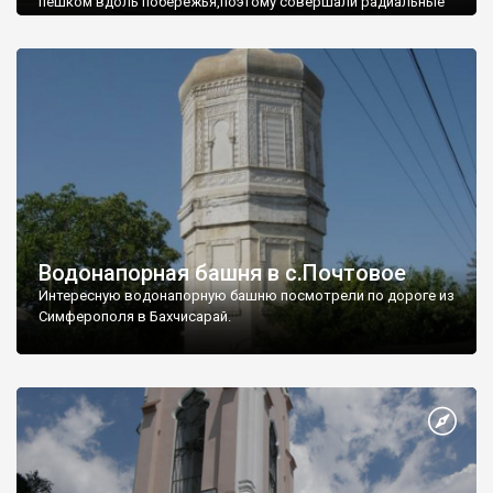
пешком вдоль побережья,поэтому совершали радиальные
вылазки из Оленевки.
Водонапорная башня в с.Почтовое
Интересную водонапорную башню посмотрели по дороге из
Симферополя в Бахчисарай.