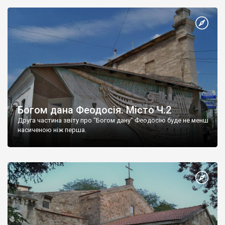
Богом дана Феодосія. Місто Ч.2
Друга частина звіту про "Богом дану" Феодосію буде не менш
насиченою ніж перша.