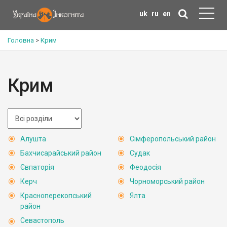
uk
ru
en
Головна
>
Крим
Крим
Алушта
Сімферопольський район
Бахчисарайський район
Судак
Євпаторія
Феодосія
Керч
Чорноморський район
Красноперекопський
Ялта
район
Севастополь