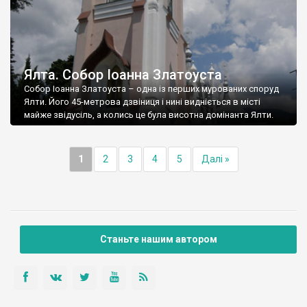
Ялта. Собор Іоанна Златоуста
Собор Іоанна Златоуста – одна із перших мурованих споруд
Ялти. Його 45-метрова дзвіниця і нині видніється в місті
майже звідусіль, а колись це була висотна домінанта Ялти.
1
2
3
4
5
Далі »
Станьте нашим автором