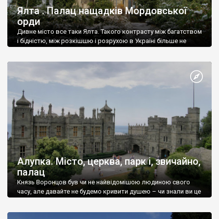
Ялта . Палац нащадків Мордовської
орди
Дивне місто все таки Ялта. Такого контрасту між багатством
і бідністю, між розкішшю і розрухою в Україні більше не
знайдеш.
Алупка. Місто, церква, парк і, звичайно,
палац
Князь Воронцов був чи не найвідомішою людиною свого
часу, але давайте не будемо кривити душею – чи знали ви це
прізвище до відвідин Алупки? Мабуть все таки ні.