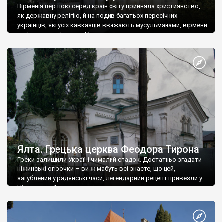
Вірменія першою серед країн світу прийняла християнство,
як державну релігію, й на подив багатьох пересічних
українців, які усіх кавказців вважають мусульманами, вірмени
є відданими вірянами Христа
Ялта. Грецька церква Феодора Тирона
Греки залишили Україні чималий спадок. Достатньо згадати
ніжинські огірочки – ви ж мабуть всі знаєте, що цей,
загублений у радянські часи, легендарний рецепт привезли у
Ніжин греки?