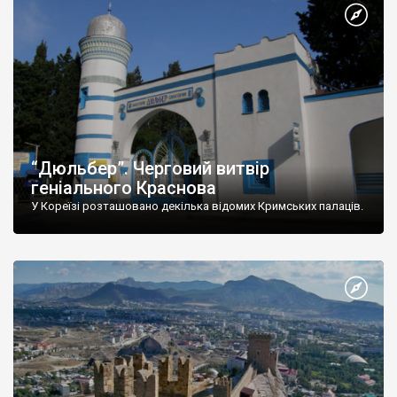
“Дюльбер”. Черговий витвір
геніального Краснова
У Кореїзі розташовано декілька відомих Кримських палаців.