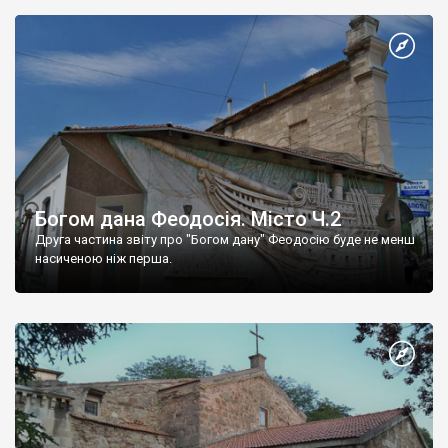
Богом дана Феодосія. Місто Ч.2
Друга частина звіту про "Богом дану" Феодосію буде не менш
насиченою ніж перша.