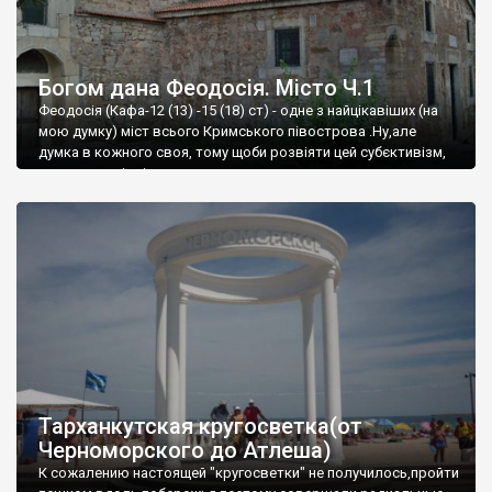
Богом дана Феодосія. Місто Ч.1
Феодосія (Кафа-12 (13) -15 (18) ст) - одне з найцікавіших (на
мою думку) міст всього Кримського півострова .Ну,але
думка в кожного своя, тому щоби розвіяти цей субєктивізм,
запрошую відвідати це
Тарханкутская кругосветка(от
Черноморского до Атлеша)
К сожалению настоящей "кругосветки" не получилось,пройти