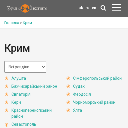
uk
ru
en
Головна
>
Крим
Крим
Алушта
Сімферопольський район
Бахчисарайський район
Судак
Євпаторія
Феодосія
Керч
Чорноморський район
Красноперекопський
Ялта
район
Севастополь