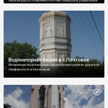
пешком вдоль побережья,поэтому совершали радиальные
вылазки из Оленевки.
Водонапорная башня в с.Почтовое
Интересную водонапорную башню посмотрели по дороге из
Симферополя в Бахчисарай.