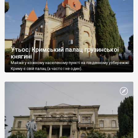
Утьос. Кримський палац грузинської
княгині
Майже у кожному населеному пункті на південному узбережжі
Криму є свій палац (а часто і не один).