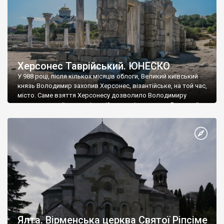
Херсонес Таврійський. ЮНЕСКО
У 988 році, після кількох місяців облоги, Великий київський
князь Володимир захопив Херсонес, візантійське, на той час,
місто. Саме взяття Херсонесу дозволило Володимиру
диктувати свої умови візантійському імператору Василю ІІ, та
одружитися з його дочкою Ганною. Цього ж року, в
Херсонесі Володимир-язичник, став Василем-християнином.
А потім було Хрещення Русі. На честь Херсонесу Таврійського
названо місто […]
Ялта. Вірменська церква Святої Ріпсіме