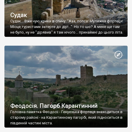
Судак
Судак... Вже чую крики в спину: "Ааа, попса! Муляжна фортеця!
Місце,туристами затерте до дір!..." Но то шо? А мене ще там
не було, ну не "дірявив" я там нічого... принаймні до цього літа.
Феодосія. Пагорб Карантинний
Головна памятка Феодосії - Генуезька фортеця знаходиться в
старому районі - на Карантинному пагорбі, який підноситься в
південній частині міста.