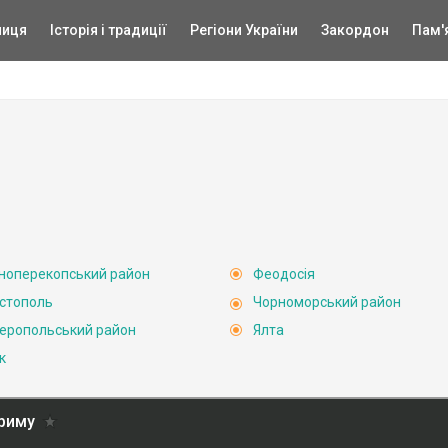
ниця
Історія і традиції
Регіони України
Закордон
Пам'
ноперекопський район
Феодосія
стополь
Чорноморський район
еропольський район
Ялта
к