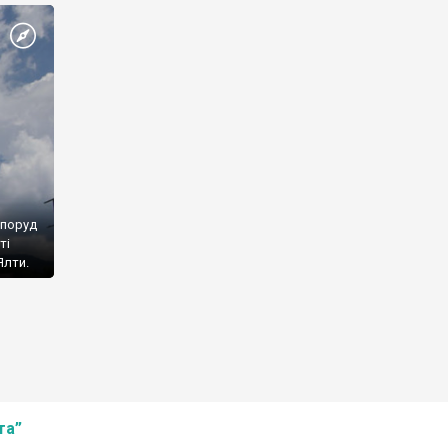
споруд
ті
Ялти.
та”