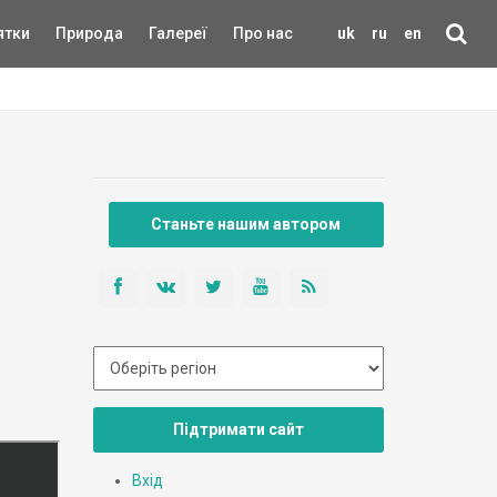
ятки
Природа
Галереї
Про нас
uk
ru
en
Станьте нашим автором
Підтримати сайт
Вхід