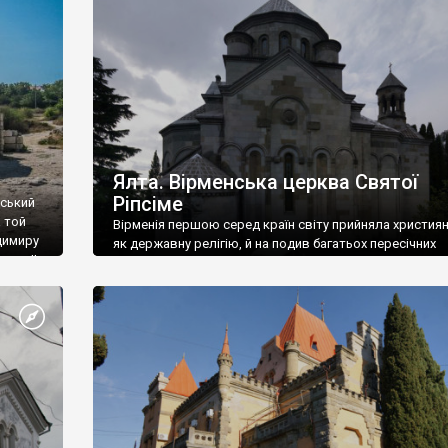
ефактів
називаються «повстяками» (postaki)…” “Вино. Крим
єкту
виробляє відмінне вино і його вдосталь: воно все ду
го».
легке біле і дуже […]
ти та
Ялта. Вірменська церква Святої
Ріпсіме
вський
 той
Вірменія першою серед країн світу прийняла христия
димиру
як державну релігію, й на подив багатьох пересічних
илю ІІ,
українців, які усіх кавказців вважають мусульманами,
 в
вірмени є відданими вірянами Христа