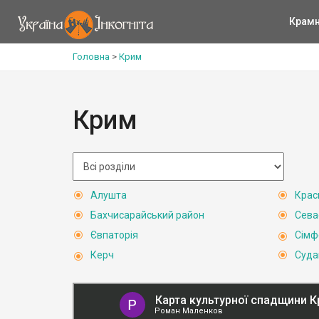
Крам
Головна
>
Крим
Крим
Алушта
Крас
Бахчисарайський район
Сева
Євпаторія
Сімф
Керч
Суда