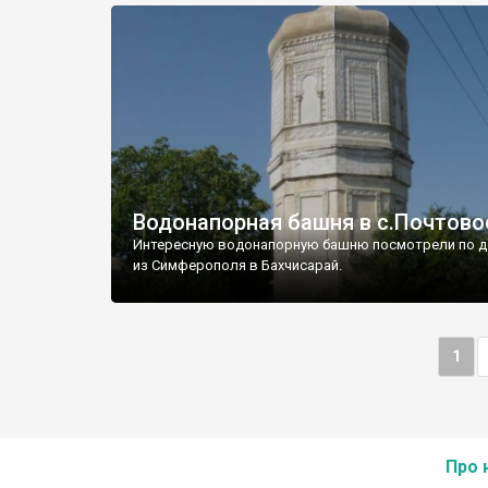
Водонапорная башня в с.Почтово
Интересную водонапорную башню посмотрели по д
из Симферополя в Бахчисарай.
1
Про 