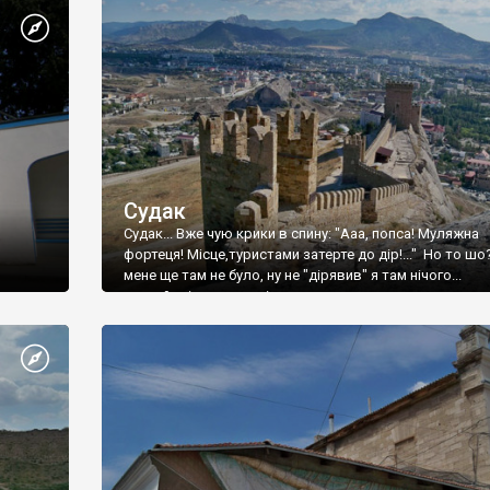
Судак
Судак... Вже чую крики в спину: "Ааа, попса! Муляжна
фортеця! Місце,туристами затерте до дір!..." Но то шо
мене ще там не було, ну не "дірявив" я там нічого...
принаймні до цього літа.