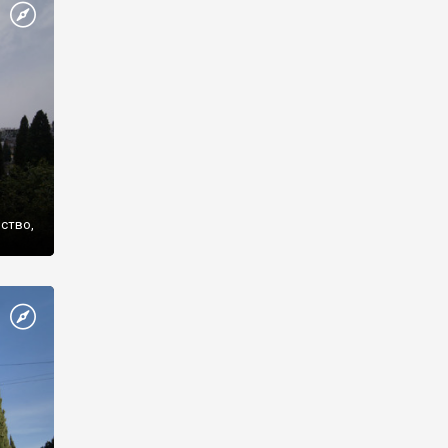
же
нство,