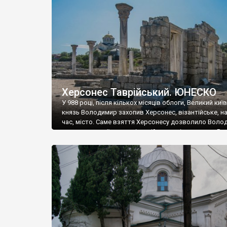
музею «Новгородський музей-заповідник» сотні арт
візантійської доби. Раритети викрадені з фондів об’
культурної спадщини ЮНЕСКО «Херсонеса Таврійсько
Офіційно – на виставку «Золото Візантії», але експер
влада в Україні вважають це лише […]
Херсонес Таврійський. ЮНЕСКО
У 988 році, після кількох місяців облоги, Великий киї
князь Володимир захопив Херсонес, візантійське, на
час, місто. Саме взяття Херсонесу дозволило Воло
диктувати свої умови візантійському імператору Вас
та одружитися з його дочкою Ганною. Цього ж року,
Херсонесі Володимир-язичник, став Василем-
християнином. А потім було Хрещення Русі. На честь
Херсонесу Таврійського названо місто […]