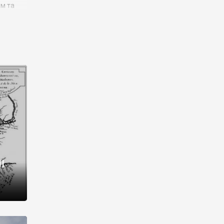
им та
ора і
є
го типу,
ей-
рний
ста:
 райони
від 2
I
і,
рукти,
 котрі