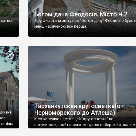
Богом дана Феодосія. Місто Ч.2
одиться
Друга частина звіту про "Богом дану" Феодосію буде 
менш насиченою ніж перша.
Тарханкутская кругосветка(от
Черноморского до Атлеша)
ших (на
але
К сожалению настоящей "кругосветки" не
тивізм,
получилось,пройти пешком вдоль побережья,поэтом
совершали радиальные вылазки из Оленевки.