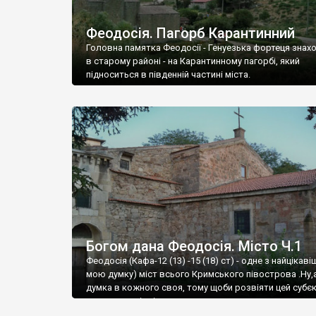
Феодосія. Пагорб Карантинний
Головна памятка Феодосії - Генуезька фортеця знах
в старому районі - на Карантинному пагорбі, який
підноситься в південній частині міста.
Богом дана Феодосія. Місто Ч.1
Феодосія (Кафа-12 (13) -15 (18) ст) - одне з найцікаві
мою думку) міст всього Кримського півострова .Ну,
думка в кожного своя, тому щоби розвіяти цей субєк
запрошую відвідати це