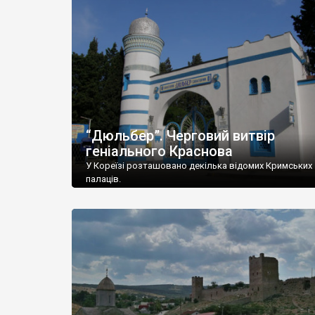
“Дюльбер”. Черговий витвір
геніального Краснова
У Кореїзі розташовано декілька відомих Кримських
палаців.