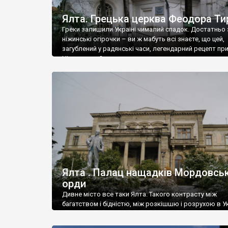
Ялта. Грецька церква Феодора Ти
Греки залишили Україні чималий спадок. Достатньо 
ніжинські огірочки – ви ж мабуть всі знаєте, що цей,
загублений у радянські часи, легендарний рецепт пр
Ніжин греки?
Ялта . Палац нащадків Мордовськ
орди
Дивне місто все таки Ялта. Такого контрасту між
багатством і бідністю, між розкішшю і розрухою в Ук
більше не знайдеш.