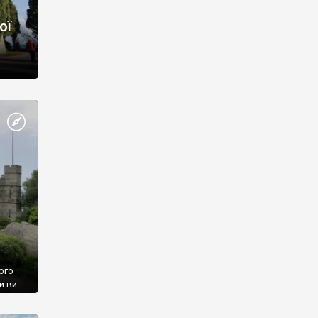
ої
ого
и ви