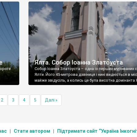
е
Ялта. Собор Іоанна Златоуста
ороге
Собор Іоанна Златоуста – одна із перших мурованих 
Ялти. Його 45-метрова дзвіниця і нині видніється в міс
майже звідусіль, а колись це була висотна домінанта 
2
3
4
5
Далі »
нас
Стати автором
Підтримати сайт “Україна Інкогні