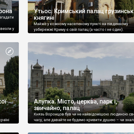
рона
Утьос. Кримський палац грузинськ
княгині
згадати
Майже у кожному населеному пункті на південному
ивезли у
узбережжі Криму є свій палац (а часто і не один).
ої
Алупка. Місто, церква, парк і,
звичайно, палац
Князь Воронцов був чи не найвідомішою людиною св
раїні
часу, але давайте не будемо кривити душею – чи знал
це прізвище до відвідин Алупки? Мабуть все таки ні.