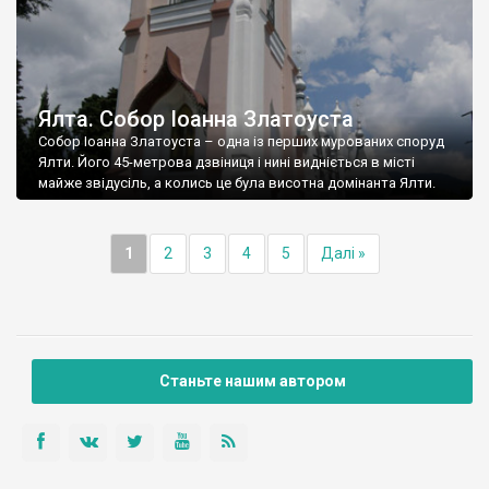
Ялта. Собор Іоанна Златоуста
Собор Іоанна Златоуста – одна із перших мурованих споруд
Ялти. Його 45-метрова дзвіниця і нині видніється в місті
майже звідусіль, а колись це була висотна домінанта Ялти.
1
2
3
4
5
Далі »
Станьте нашим автором