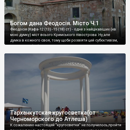
Богом дана Феодосія. Місто Ч.1
Феодосія (Кафа-12 (13) -15 (18) ст) - одне з найцікавіших (на
мою думку) міст всього Кримського півострова .Ну,але
думка в кожного своя, тому щоби розвіяти цей субєктивізм,
запрошую відвідати це
Тарханкутская кругосветка(от
Черноморского до Атлеша)
К сожалению настоящей "кругосветки" не получилось,пройти