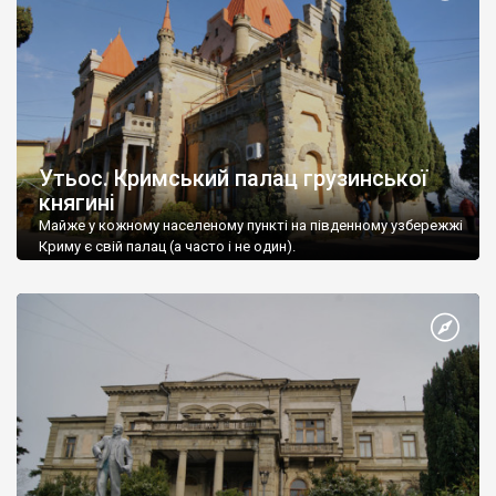
Утьос. Кримський палац грузинської
княгині
Майже у кожному населеному пункті на південному узбережжі
Криму є свій палац (а часто і не один).