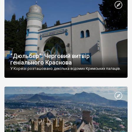
“Дюльбер”. Черговий витвір
геніального Краснова
У Кореїзі розташовано декілька відомих Кримських палаців.