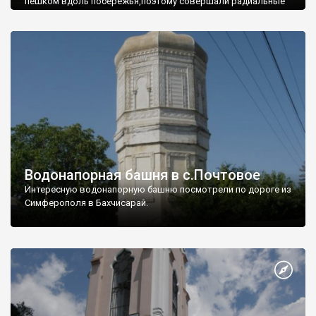
пешком вдоль побережья,поэтому совершали радиальные
вылазки из Оленевки.
Водонапорная башня в с.Почтовое
Интересную водонапорную башню посмотрели по дороге из
Симферополя в Бахчисарай.