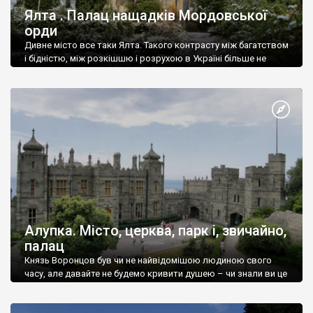
Ялта . Палац нащадків Мордовської
орди
Дивне місто все таки Ялта. Такого контрасту між багатством
і бідністю, між розкішшю і розрухою в Україні більше не
знайдеш.
Алупка. Місто, церква, парк і, звичайно,
палац
Князь Воронцов був чи не найвідомішою людиною свого
часу, але давайте не будемо кривити душею – чи знали ви це
прізвище до відвідин Алупки? Мабуть все таки ні.