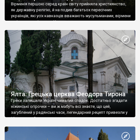
Вірменія першою серед країн світу прийняла християнство,
як державну релігію, й на подив багатьох пересічних
українців, які усіх кавказців вважають мусульманами, вірмени
є відданими вірянами Христа
Ялта. Грецька церква Феодора Тирона
Греки залишили Україні чималий спадок. Достатньо згадати
ніжинські огірочки – ви ж мабуть всі знаєте, що цей,
загублений у радянські часи, легендарний рецепт привезли у
Ніжин греки?