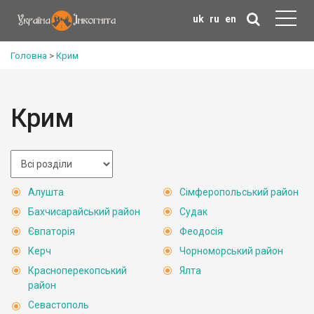
uk
ru
en
Головна
>
Крим
Крим
Алушта
Сімферопольський район
Бахчисарайський район
Судак
Євпаторія
Феодосія
Керч
Чорноморський район
Красноперекопський
Ялта
район
Севастополь