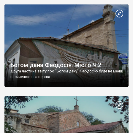
Богом дана Феодосія. Місто Ч.2
Друга частина звіту про "Богом дану" Феодосію буде не менш
насиченою ніж перша.