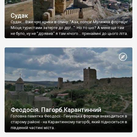
Судак
Судак... Вже чую крики в спину: "Ааа, попса! Муляжна фортеця!
Місце,туристами затерте до дір!..." Но то шо? А мене ще там
не було, ну не "дірявив" я там нічого... принаймні до цього літа.
Феодосія. Пагорб Карантинний
Головна памятка Феодосії - Генуезька фортеця знаходиться в
старому районі - на Карантинному пагорбі, який підноситься в
південній частині міста.