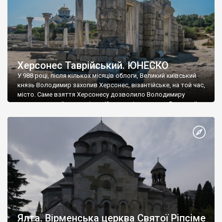
Херсонес Таврійський. ЮНЕСКО
У 988 році, після кількох місяців облоги, Великий київський
князь Володимир захопив Херсонес, візантійське, на той час,
місто. Саме взяття Херсонесу дозволило Володимиру
диктувати свої умови візантійському імператору Василю ІІ, та
одружитися з його дочкою Ганною. Цього ж року, в
Херсонесі Володимир-язичник, став Василем-християнином.
А потім було Хрещення Русі. На честь Херсонесу Таврійського
названо місто […]
Ялта. Вірменська церква Святої Ріпсіме