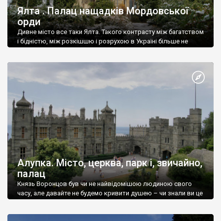
Ялта . Палац нащадків Мордовської
орди
Дивне місто все таки Ялта. Такого контрасту між багатством
і бідністю, між розкішшю і розрухою в Україні більше не
знайдеш.
Алупка. Місто, церква, парк і, звичайно,
палац
Князь Воронцов був чи не найвідомішою людиною свого
часу, але давайте не будемо кривити душею – чи знали ви це
прізвище до відвідин Алупки? Мабуть все таки ні.