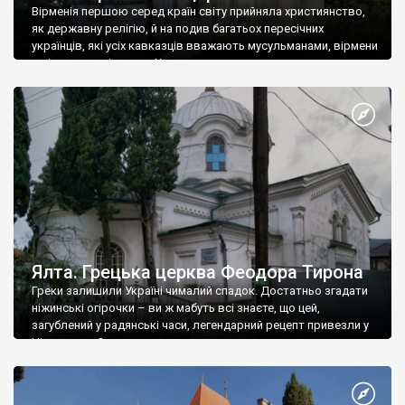
Вірменія першою серед країн світу прийняла християнство,
як державну релігію, й на подив багатьох пересічних
українців, які усіх кавказців вважають мусульманами, вірмени
є відданими вірянами Христа
Ялта. Грецька церква Феодора Тирона
Греки залишили Україні чималий спадок. Достатньо згадати
ніжинські огірочки – ви ж мабуть всі знаєте, що цей,
загублений у радянські часи, легендарний рецепт привезли у
Ніжин греки?