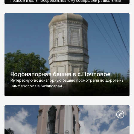
пешком вдоль побережья,поэтому совершали радиальные
вылазки из Оленевки.
Водонапорная башня в с.Почтовое
Интересную водонапорную башню посмотрели по дороге из
Симферополя в Бахчисарай.