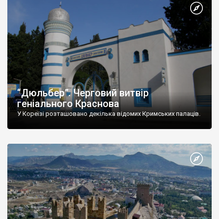
“Дюльбер”. Черговий витвір
геніального Краснова
У Кореїзі розташовано декілька відомих Кримських палаців.