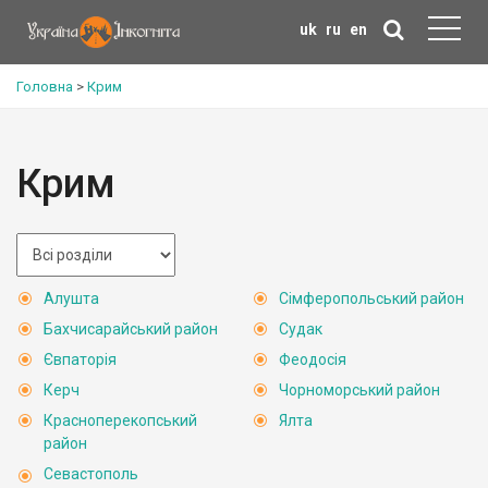
uk
ru
en
Головна
>
Крим
Крим
Алушта
Сімферопольський район
Бахчисарайський район
Судак
Євпаторія
Феодосія
Керч
Чорноморський район
Красноперекопський
Ялта
район
Севастополь