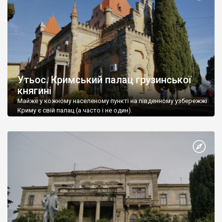
Утьос. Кримський палац грузинської
княгині
Майже у кожному населеному пункті на південному узбережжі
Криму є свій палац (а часто і не один).