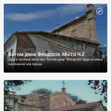
Богом дана Феодосія. Місто Ч.2
Друга частина звіту про "Богом дану" Феодосію буде не менш
насиченою ніж перша.