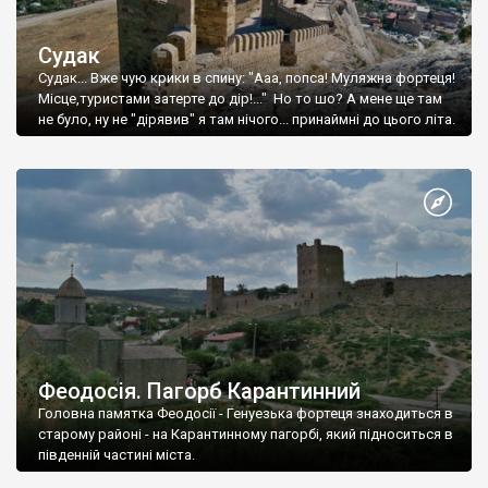
Судак
Судак... Вже чую крики в спину: "Ааа, попса! Муляжна фортеця!
Місце,туристами затерте до дір!..." Но то шо? А мене ще там
не було, ну не "дірявив" я там нічого... принаймні до цього літа.
Феодосія. Пагорб Карантинний
Головна памятка Феодосії - Генуезька фортеця знаходиться в
старому районі - на Карантинному пагорбі, який підноситься в
південній частині міста.