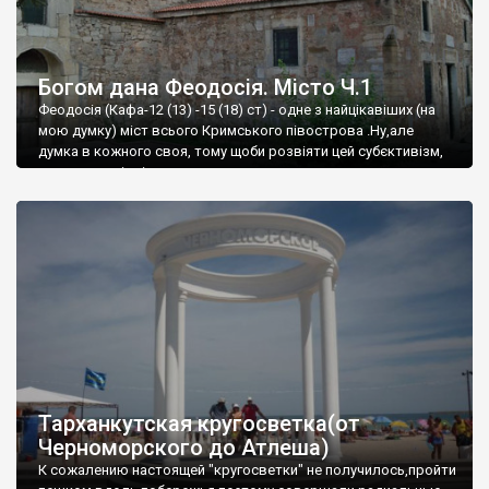
Богом дана Феодосія. Місто Ч.1
Феодосія (Кафа-12 (13) -15 (18) ст) - одне з найцікавіших (на
мою думку) міст всього Кримського півострова .Ну,але
думка в кожного своя, тому щоби розвіяти цей субєктивізм,
запрошую відвідати це
Тарханкутская кругосветка(от
Черноморского до Атлеша)
К сожалению настоящей "кругосветки" не получилось,пройти