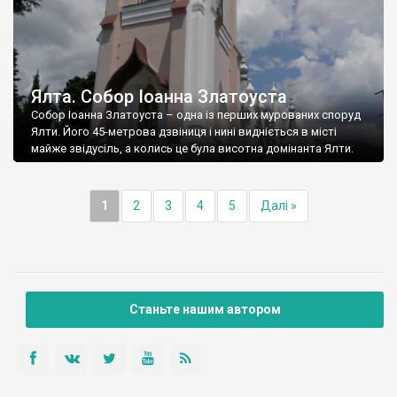
Ялта. Собор Іоанна Златоуста
Собор Іоанна Златоуста – одна із перших мурованих споруд
Ялти. Його 45-метрова дзвіниця і нині видніється в місті
майже звідусіль, а колись це була висотна домінанта Ялти.
1
2
3
4
5
Далі »
Станьте нашим автором