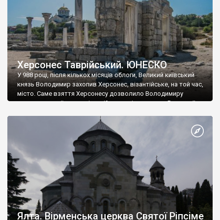
Херсонес Таврійський. ЮНЕСКО
У 988 році, після кількох місяців облоги, Великий київський
князь Володимир захопив Херсонес, візантійське, на той час,
місто. Саме взяття Херсонесу дозволило Володимиру
диктувати свої умови візантійському імператору Василю ІІ, та
одружитися з його дочкою Ганною. Цього ж року, в
Херсонесі Володимир-язичник, став Василем-християнином.
А потім було Хрещення Русі. На честь Херсонесу Таврійського
названо місто […]
Ялта. Вірменська церква Святої Ріпсіме