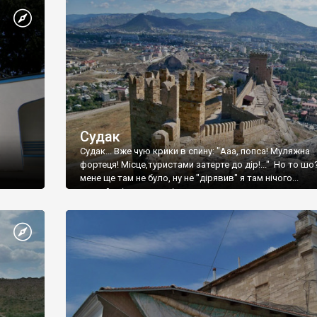
Судак
Судак... Вже чую крики в спину: "Ааа, попса! Муляжна
фортеця! Місце,туристами затерте до дір!..." Но то шо
мене ще там не було, ну не "дірявив" я там нічого...
принаймні до цього літа.