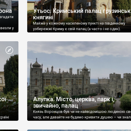
рона
Утьос. Кримський палац грузинськ
княгині
згадати
Майже у кожному населеному пункті на південному
ивезли у
узбережжі Криму є свій палац (а часто і не один).
ої
Алупка. Місто, церква, парк і,
звичайно, палац
Князь Воронцов був чи не найвідомішою людиною св
раїні
часу, але давайте не будемо кривити душею – чи знал
це прізвище до відвідин Алупки? Мабуть все таки ні.