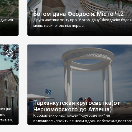
Богом дана Феодосія. Місто Ч.2
одиться
Друга частина звіту про "Богом дану" Феодосію буде 
менш насиченою ніж перша.
Тарханкутская кругосветка(от
Черноморского до Атлеша)
ших (на
але
К сожалению настоящей "кругосветки" не
тивізм,
получилось,пройти пешком вдоль побережья,поэтом
совершали радиальные вылазки из Оленевки.