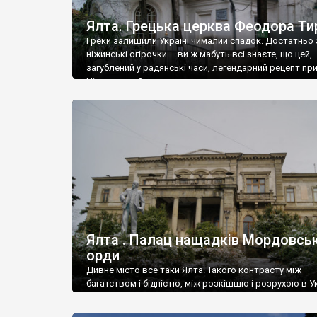
Ялта. Грецька церква Феодора Ти
Греки залишили Україні чималий спадок. Достатньо 
ніжинські огірочки – ви ж мабуть всі знаєте, що цей,
загублений у радянські часи, легендарний рецепт пр
Ніжин греки?
Ялта . Палац нащадків Мордовськ
орди
Дивне місто все таки Ялта. Такого контрасту між
багатством і бідністю, між розкішшю і розрухою в Ук
більше не знайдеш.