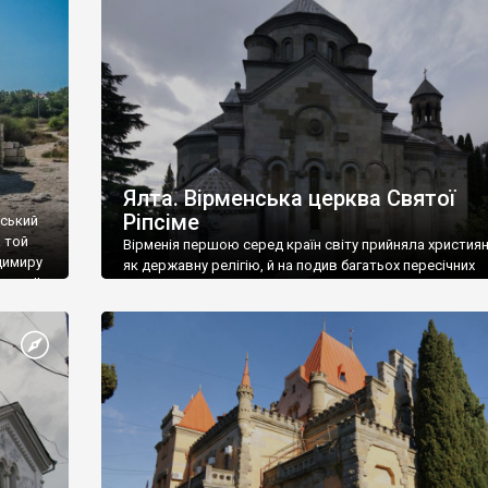
ефактів
називаються «повстяками» (postaki)…” “Вино. Крим
єкту
виробляє відмінне вино і його вдосталь: воно все ду
го».
легке біле і дуже […]
ти та
Ялта. Вірменська церква Святої
Ріпсіме
вський
 той
Вірменія першою серед країн світу прийняла христия
димиру
як державну релігію, й на подив багатьох пересічних
илю ІІ,
українців, які усіх кавказців вважають мусульманами,
 в
вірмени є відданими вірянами Христа