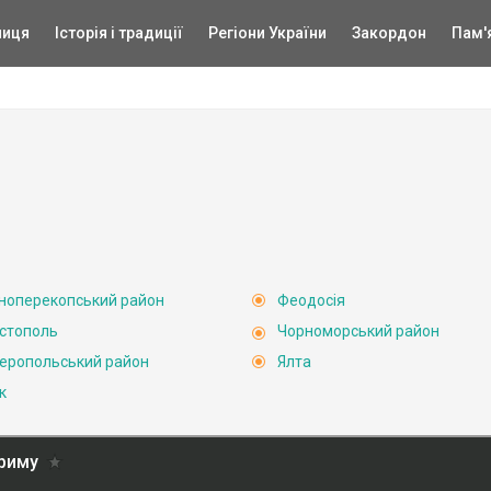
ниця
Історія і традиції
Регіони України
Закордон
Пам'
ноперекопський район
Феодосія
стополь
Чорноморський район
еропольський район
Ялта
к