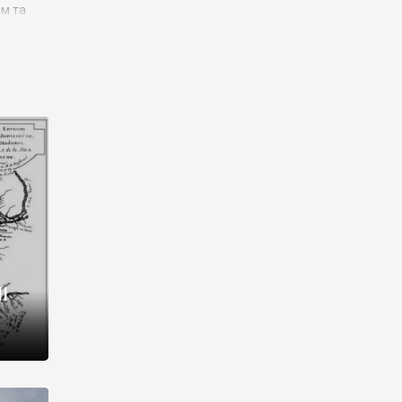
им та
ора і
є
го типу,
ей-
рний
ста:
 райони
від 2
I
і,
рукти,
 котрі