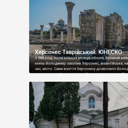
музею «Новгородський музей-заповідник» сотні арт
візантійської доби. Раритети викрадені з фондів об’
культурної спадщини ЮНЕСКО «Херсонеса Таврійсько
Офіційно – на виставку «Золото Візантії», але експер
влада в Україні вважають це лише […]
Херсонес Таврійський. ЮНЕСКО
У 988 році, після кількох місяців облоги, Великий киї
князь Володимир захопив Херсонес, візантійське, на
час, місто. Саме взяття Херсонесу дозволило Воло
диктувати свої умови візантійському імператору Вас
та одружитися з його дочкою Ганною. Цього ж року,
Херсонесі Володимир-язичник, став Василем-
християнином. А потім було Хрещення Русі. На честь
Херсонесу Таврійського названо місто […]