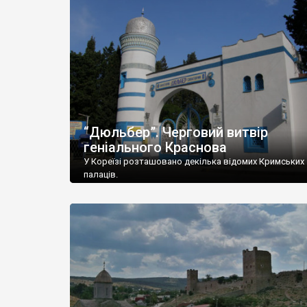
“Дюльбер”. Черговий витвір
геніального Краснова
У Кореїзі розташовано декілька відомих Кримських
палаців.