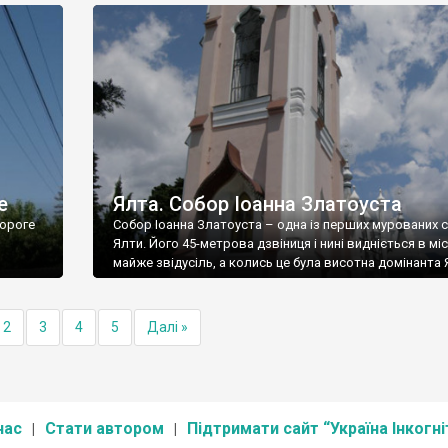
е
Ялта. Собор Іоанна Златоуста
ороге
Собор Іоанна Златоуста – одна із перших мурованих 
Ялти. Його 45-метрова дзвіниця і нині видніється в міс
майже звідусіль, а колись це була висотна домінанта 
2
3
4
5
Далі »
нас
Стати автором
Підтримати сайт “Україна Інкогні