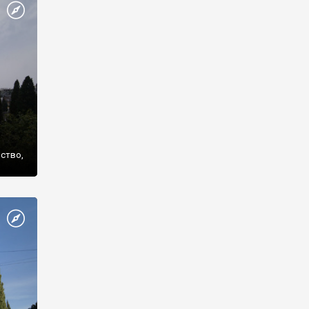
же
нство,