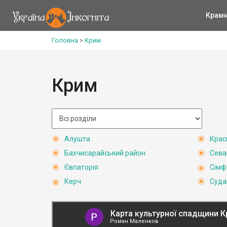
Крам
Головна
>
Крим
Крим
Алушта
Крас
Бахчисарайський район
Сева
Євпаторія
Сімф
Керч
Суда