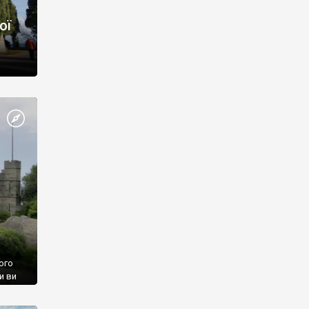
ої
ого
и ви