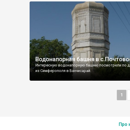
Водонапорная башня в с.Почтово
Интересную водонапорную башню посмотрели по д
из Симферополя в Бахчисарай.
1
Про 