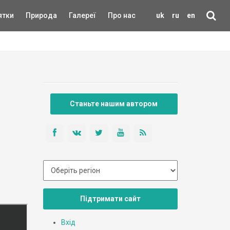
ятки
Природа
Галереї
Про нас
uk
ru
en
Станьте нашим автором
Підтримати сайт
Вхід