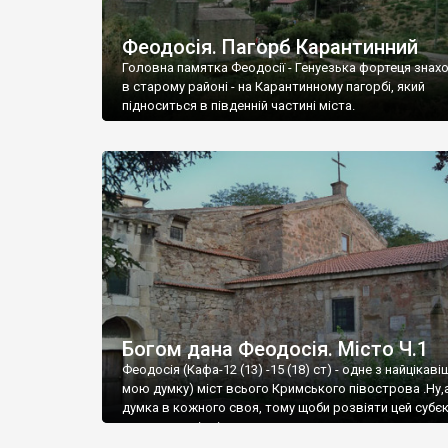
Феодосія. Пагорб Карантинний
Головна памятка Феодосії - Генуезька фортеця знах
в старому районі - на Карантинному пагорбі, який
підноситься в південній частині міста.
Богом дана Феодосія. Місто Ч.1
Феодосія (Кафа-12 (13) -15 (18) ст) - одне з найцікаві
мою думку) міст всього Кримського півострова .Ну,
думка в кожного своя, тому щоби розвіяти цей субєк
запрошую відвідати це