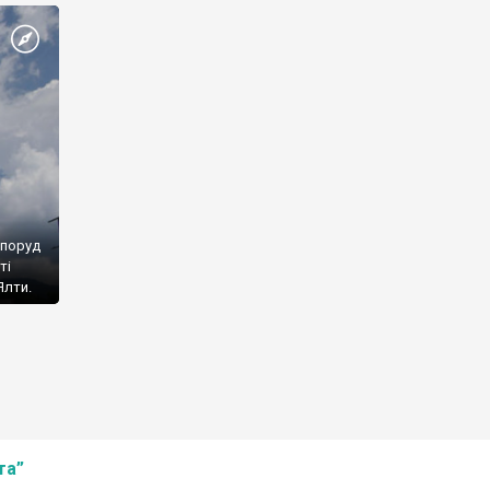
споруд
ті
Ялти.
та”