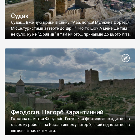
Судак
Судак... Вже чую крики в спину: "Ааа, попса! Муляжна фортеця!
Місце,туристами затерте до дір!..." Но то шо? А мене ще там
не було, ну не "дірявив" я там нічого... принаймні до цього літа.
Феодосія. Пагорб Карантинний
Головна памятка Феодосії - Генуезька фортеця знаходиться в
старому районі - на Карантинному пагорбі, який підноситься в
південній частині міста.