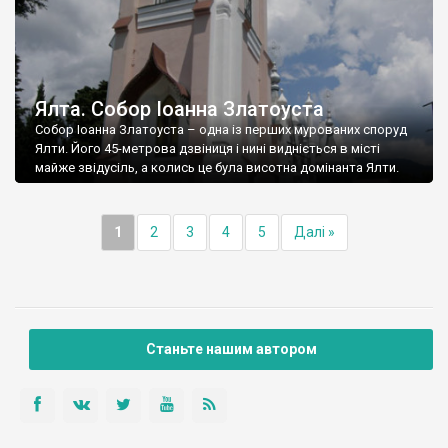
Ялта. Собор Іоанна Златоуста
Собор Іоанна Златоуста – одна із перших мурованих споруд
Ялти. Його 45-метрова дзвіниця і нині видніється в місті
майже звідусіль, а колись це була висотна домінанта Ялти.
1
2
3
4
5
Далі »
Станьте нашим автором