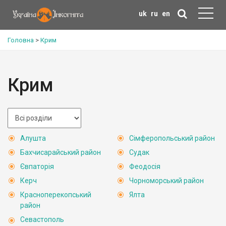
uk
ru
en
Головна
>
Крим
Крим
Алушта
Сімферопольський район
Бахчисарайський район
Судак
Євпаторія
Феодосія
Керч
Чорноморський район
Красноперекопський
Ялта
район
Севастополь