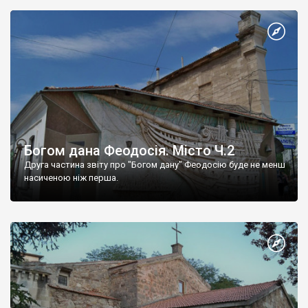
Богом дана Феодосія. Місто Ч.2
Друга частина звіту про "Богом дану" Феодосію буде не менш
насиченою ніж перша.