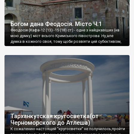
Богом дана Феодосія. Місто Ч.1
Феодосія (Кафа-12 (13) -15 (18) ст) - одне з найцікавіших (на
мою думку) міст всього Кримського півострова .Ну,але
думка в кожного своя, тому щоби розвіяти цей субєктивізм,
запрошую відвідати це
Тарханкутская кругосветка(от
Черноморского до Атлеша)
К сожалению настоящей "кругосветки" не получилось,пройти