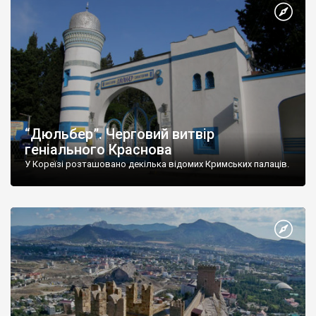
“Дюльбер”. Черговий витвір
геніального Краснова
У Кореїзі розташовано декілька відомих Кримських палаців.