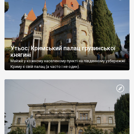
Утьос. Кримський палац грузинської
княгині
Майже у кожному населеному пункті на південному узбережжі
Криму є свій палац (а часто і не один).