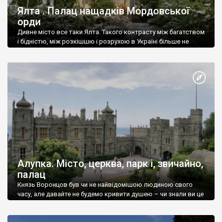
Ялта . Палац нащадків Мордовської
орди
Дивне місто все таки Ялта. Такого контрасту між багатством
і бідністю, між розкішшю і розрухою в Україні більше не
знайдеш.
Алупка. Місто, церква, парк і, звичайно,
палац
Князь Воронцов був чи не найвідомішою людиною свого
часу, але давайте не будемо кривити душею – чи знали ви це
прізвище до відвідин Алупки? Мабуть все таки ні.