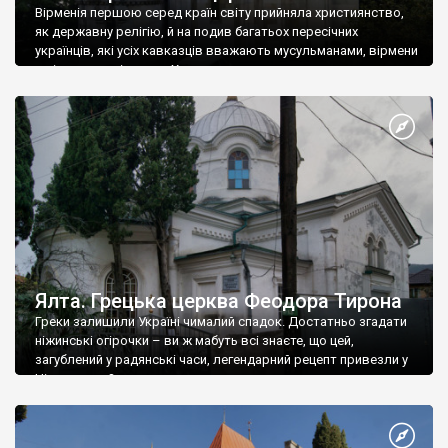
Вірменія першою серед країн світу прийняла християнство,
як державну релігію, й на подив багатьох пересічних
українців, які усіх кавказців вважають мусульманами, вірмени
є відданими вірянами Христа
Ялта. Грецька церква Феодора Тирона
Греки залишили Україні чималий спадок. Достатньо згадати
ніжинські огірочки – ви ж мабуть всі знаєте, що цей,
загублений у радянські часи, легендарний рецепт привезли у
Ніжин греки?