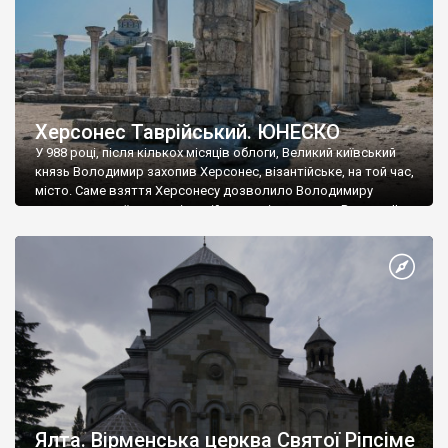
Херсонес Таврійський. ЮНЕСКО
У 988 році, після кількох місяців облоги, Великий київський
князь Володимир захопив Херсонес, візантійське, на той час,
місто. Саме взяття Херсонесу дозволило Володимиру
диктувати свої умови візантійському імператору Василю ІІ, та
одружитися з його дочкою Ганною. Цього ж року, в
Херсонесі Володимир-язичник, став Василем-християнином.
А потім було Хрещення Русі. На честь Херсонесу Таврійського
названо місто […]
Ялта. Вірменська церква Святої Ріпсіме