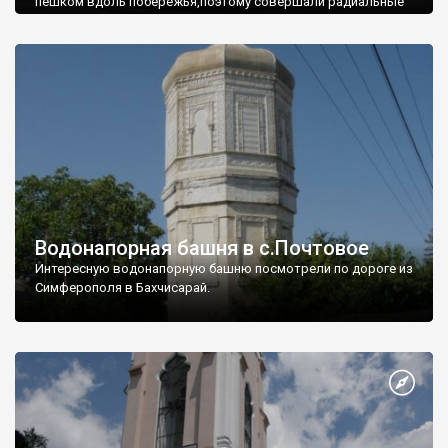
пешком вдоль побережья,поэтому совершали радиальные
вылазки из Оленевки.
Водонапорная башня в с.Почтовое
Интересную водонапорную башню посмотрели по дороге из
Симферополя в Бахчисарай.