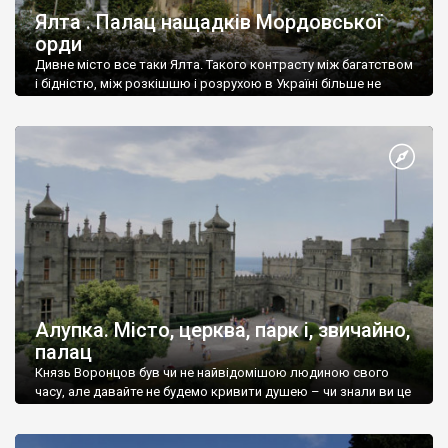
Ялта . Палац нащадків Мордовської
орди
Дивне місто все таки Ялта. Такого контрасту між багатством
і бідністю, між розкішшю і розрухою в Україні більше не
знайдеш.
Алупка. Місто, церква, парк і, звичайно,
палац
Князь Воронцов був чи не найвідомішою людиною свого
часу, але давайте не будемо кривити душею – чи знали ви це
прізвище до відвідин Алупки? Мабуть все таки ні.