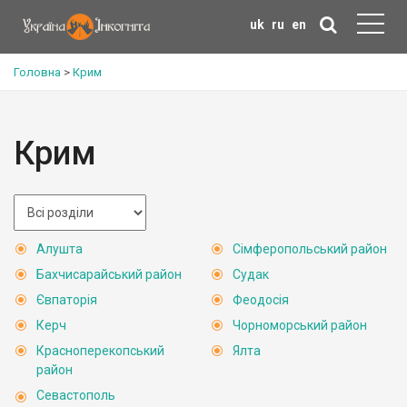
uk
ru
en
Головна
>
Крим
Крим
Алушта
Сімферопольський район
Бахчисарайський район
Судак
Євпаторія
Феодосія
Керч
Чорноморський район
Красноперекопський
Ялта
район
Севастополь