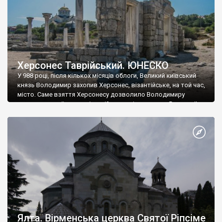
Херсонес Таврійський. ЮНЕСКО
У 988 році, після кількох місяців облоги, Великий київський
князь Володимир захопив Херсонес, візантійське, на той час,
місто. Саме взяття Херсонесу дозволило Володимиру
диктувати свої умови візантійському імператору Василю ІІ, та
одружитися з його дочкою Ганною. Цього ж року, в
Херсонесі Володимир-язичник, став Василем-християнином.
А потім було Хрещення Русі. На честь Херсонесу Таврійського
названо місто […]
Ялта. Вірменська церква Святої Ріпсіме