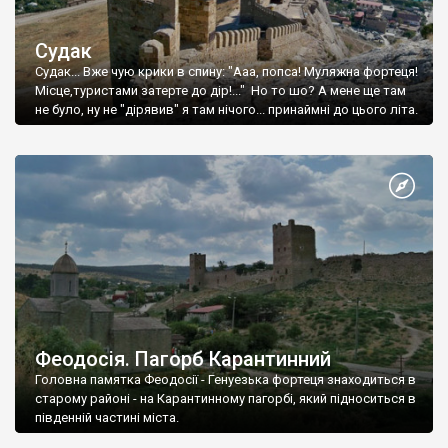
Судак
Судак... Вже чую крики в спину: "Ааа, попса! Муляжна фортеця!
Місце,туристами затерте до дір!..." Но то шо? А мене ще там
не було, ну не "дірявив" я там нічого... принаймні до цього літа.
Феодосія. Пагорб Карантинний
Головна памятка Феодосії - Генуезька фортеця знаходиться в
старому районі - на Карантинному пагорбі, який підноситься в
південній частині міста.