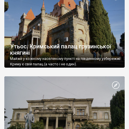
Утьос. Кримський палац грузинської
княгині
Майже у кожному населеному пункті на південному узбережжі
Криму є свій палац (а часто і не один).