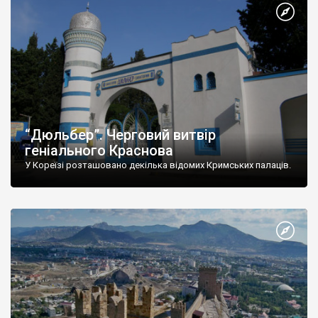
“Дюльбер”. Черговий витвір
геніального Краснова
У Кореїзі розташовано декілька відомих Кримських палаців.