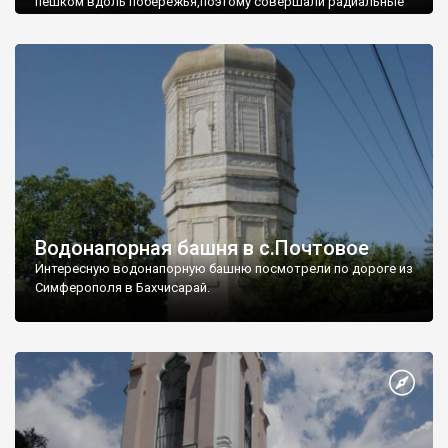
пешком вдоль побережья,поэтому совершали радиальные
вылазки из Оленевки.
Водонапорная башня в с.Почтовое
Интересную водонапорную башню посмотрели по дороге из
Симферополя в Бахчисарай.