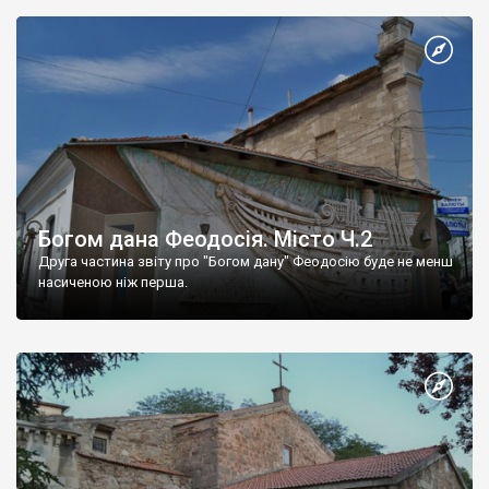
Богом дана Феодосія. Місто Ч.2
Друга частина звіту про "Богом дану" Феодосію буде не менш
насиченою ніж перша.