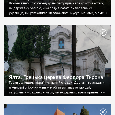
Вірменія першою серед країн світу прийняла християнство,
як державну релігію, й на подив багатьох пересічних
українців, які усіх кавказців вважають мусульманами, вірмени
є відданими вірянами Христа
Ялта. Грецька церква Феодора Тирона
Греки залишили Україні чималий спадок. Достатньо згадати
ніжинські огірочки – ви ж мабуть всі знаєте, що цей,
загублений у радянські часи, легендарний рецепт привезли у
Ніжин греки?