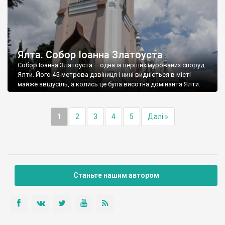
Ялта. Собор Іоанна Златоуста
Собор Іоанна Златоуста – одна із перших мурованих споруд
Ялти. Його 45-метрова дзвіниця і нині видніється в місті
майже звідусіль, а колись це була висотна домінанта Ялти.
1
2
3
4
5
Далі »
Станьте нашим автором