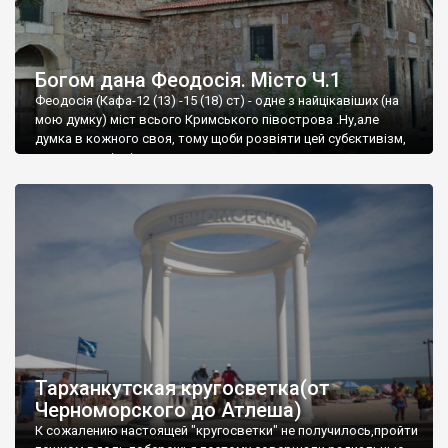
Богом дана Феодосія. Місто Ч.1
Феодосія (Кафа-12 (13) -15 (18) ст) - одне з найцікавіших (на
мою думку) міст всього Кримського півострова .Ну,але
думка в кожного своя, тому щоби розвіяти цей субєктивізм,
запрошую відвідати це
Тарханкутская кругосветка(от
Черноморского до Атлеша)
К сожалению настоящей "кругосветки" не получилось,пройти