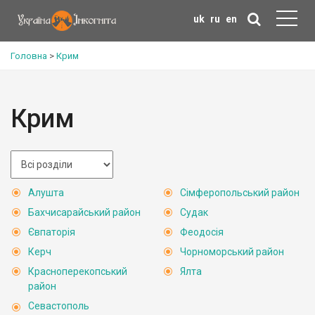
uk
ru
en
Головна
>
Крим
Крим
Алушта
Сімферопольський район
Бахчисарайський район
Судак
Євпаторія
Феодосія
Керч
Чорноморський район
Красноперекопський
Ялта
район
Севастополь