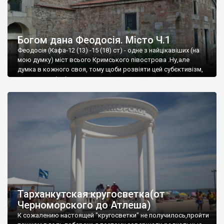
Богом дана Феодосія. Місто Ч.1
Феодосія (Кафа-12 (13) -15 (18) ст) - одне з найцікавіших (на
мою думку) міст всього Кримського півострова .Ну,але
думка в кожного своя, тому щоби розвіяти цей субєктивізм,
запрошую відвідати це
Тарханкутская кругосветка(от
Черноморского до Атлеша)
К сожалению настоящей "кругосветки" не получилось,пройти