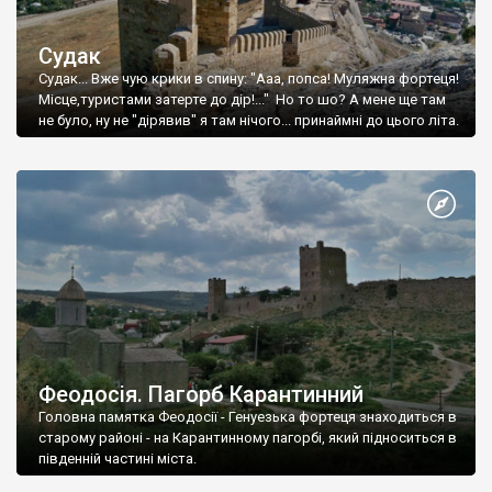
Судак
Судак... Вже чую крики в спину: "Ааа, попса! Муляжна фортеця!
Місце,туристами затерте до дір!..." Но то шо? А мене ще там
не було, ну не "дірявив" я там нічого... принаймні до цього літа.
Феодосія. Пагорб Карантинний
Головна памятка Феодосії - Генуезька фортеця знаходиться в
старому районі - на Карантинному пагорбі, який підноситься в
південній частині міста.