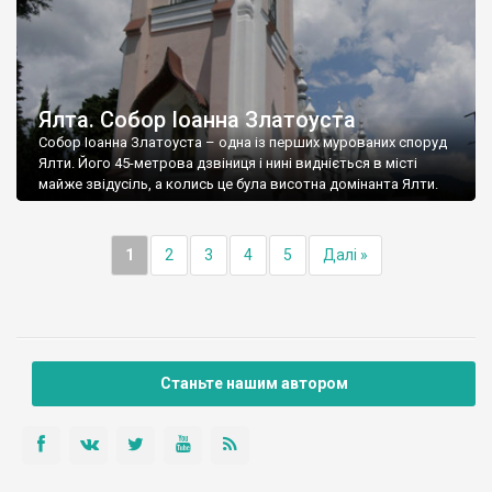
Ялта. Собор Іоанна Златоуста
Собор Іоанна Златоуста – одна із перших мурованих споруд
Ялти. Його 45-метрова дзвіниця і нині видніється в місті
майже звідусіль, а колись це була висотна домінанта Ялти.
1
2
3
4
5
Далі »
Станьте нашим автором