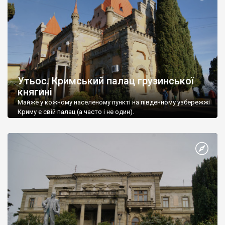
Утьос. Кримський палац грузинської
княгині
Майже у кожному населеному пункті на південному узбережжі
Криму є свій палац (а часто і не один).