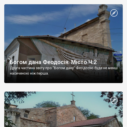
Богом дана Феодосія. Місто Ч.2
Друга частина звіту про "Богом дану" Феодосію буде не менш
насиченою ніж перша.