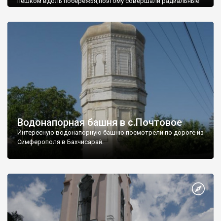
пешком вдоль побережья,поэтому совершали радиальные
вылазки из Оленевки.
Водонапорная башня в с.Почтовое
Интересную водонапорную башню посмотрели по дороге из
Симферополя в Бахчисарай.