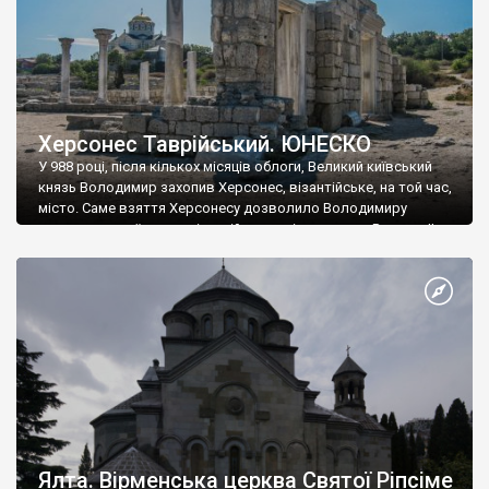
Херсонес Таврійський. ЮНЕСКО
У 988 році, після кількох місяців облоги, Великий київський
князь Володимир захопив Херсонес, візантійське, на той час,
місто. Саме взяття Херсонесу дозволило Володимиру
диктувати свої умови візантійському імператору Василю ІІ, та
одружитися з його дочкою Ганною. Цього ж року, в
Херсонесі Володимир-язичник, став Василем-християнином.
А потім було Хрещення Русі. На честь Херсонесу Таврійського
названо місто […]
Ялта. Вірменська церква Святої Ріпсіме