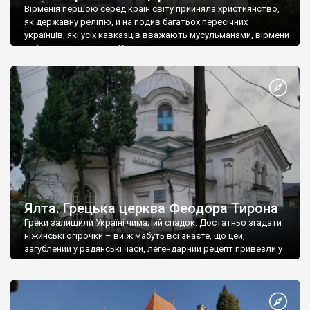
Вірменія першою серед країн світу прийняла християнство,
як державну релігію, й на подив багатьох пересічних
українців, які усіх кавказців вважають мусульманами, вірмени
є відданими вірянами Христа
Ялта. Грецька церква Феодора Тирона
Греки залишили Україні чималий спадок. Достатньо згадати
ніжинські огірочки – ви ж мабуть всі знаєте, що цей,
загублений у радянські часи, легендарний рецепт привезли у
Ніжин греки?