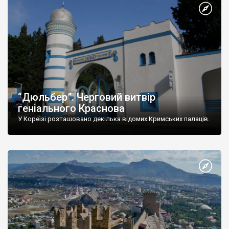
“Дюльбер”. Черговий витвір
геніального Краснова
У Кореїзі розташовано декілька відомих Кримських палаців.