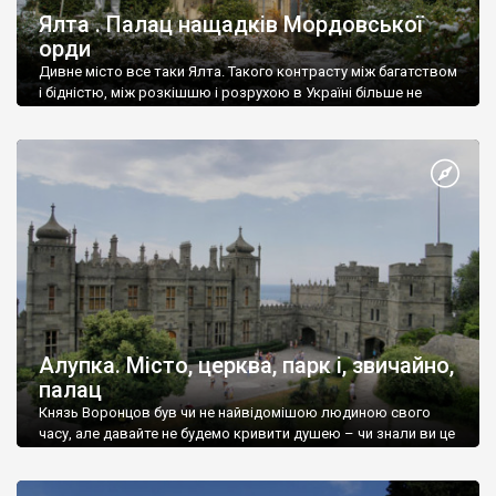
Ялта . Палац нащадків Мордовської
орди
Дивне місто все таки Ялта. Такого контрасту між багатством
і бідністю, між розкішшю і розрухою в Україні більше не
знайдеш.
Алупка. Місто, церква, парк і, звичайно,
палац
Князь Воронцов був чи не найвідомішою людиною свого
часу, але давайте не будемо кривити душею – чи знали ви це
прізвище до відвідин Алупки? Мабуть все таки ні.