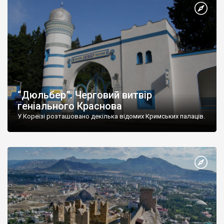
“Дюльбер”. Черговий витвір
геніального Краснова
У Кореїзі розташовано декілька відомих Кримських палаців.