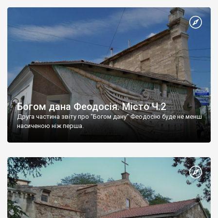
Богом дана Феодосія. Місто Ч.2
Друга частина звіту про "Богом дану" Феодосію буде не менш
насиченою ніж перша.