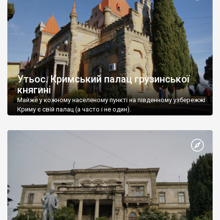
Утьос. Кримський палац грузинської
княгині
Майже у кожному населеному пункті на південному узбережжі
Криму є свій палац (а часто і не один).