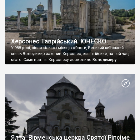
Херсонес Таврійський. ЮНЕСКО
У 988 році, після кількох місяців облоги, Великий київський
князь Володимир захопив Херсонес, візантійське, на той час,
місто. Саме взяття Херсонесу дозволило Володимиру
диктувати свої умови візантійському імператору Василю ІІ, та
одружитися з його дочкою Ганною. Цього ж року, в
Херсонесі Володимир-язичник, став Василем-християнином.
А потім було Хрещення Русі. На честь Херсонесу Таврійського
названо місто […]
Ялта. Вірменська церква Святої Ріпсіме