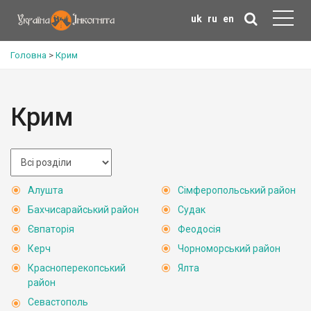
uk
ru
en
Головна
>
Крим
Крим
Алушта
Сімферопольський район
Бахчисарайський район
Судак
Євпаторія
Феодосія
Керч
Чорноморський район
Красноперекопський
Ялта
район
Севастополь