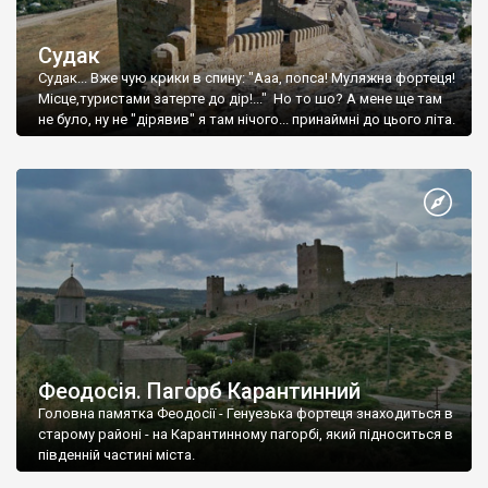
Судак
Судак... Вже чую крики в спину: "Ааа, попса! Муляжна фортеця!
Місце,туристами затерте до дір!..." Но то шо? А мене ще там
не було, ну не "дірявив" я там нічого... принаймні до цього літа.
Феодосія. Пагорб Карантинний
Головна памятка Феодосії - Генуезька фортеця знаходиться в
старому районі - на Карантинному пагорбі, який підноситься в
південній частині міста.