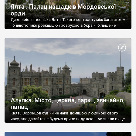
Ялта . Палац нащадків Мордовської
орди
Дивне місто все таки Ялта. Такого контрасту між багатством
і бідністю, між розкішшю і розрухою в Україні більше не
знайдеш.
Алупка. Місто, церква, парк і, звичайно,
палац
Князь Воронцов був чи не найвідомішою людиною свого
часу, але давайте не будемо кривити душею – чи знали ви це
прізвище до відвідин Алупки? Мабуть все таки ні.