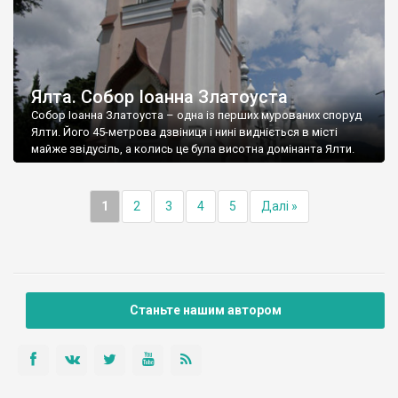
Ялта. Собор Іоанна Златоуста
Собор Іоанна Златоуста – одна із перших мурованих споруд
Ялти. Його 45-метрова дзвіниця і нині видніється в місті
майже звідусіль, а колись це була висотна домінанта Ялти.
1
2
3
4
5
Далі »
Станьте нашим автором