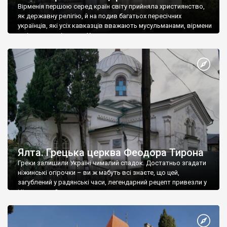
Вірменія першою серед країн світу прийняла християнство,
як державну релігію, й на подив багатьох пересічних
українців, які усіх кавказців вважають мусульманами, вірмени
є відданими вірянами Христа
Ялта. Грецька церква Феодора Тирона
Греки залишили Україні чималий спадок. Достатньо згадати
ніжинські огірочки – ви ж мабуть всі знаєте, що цей,
загублений у радянські часи, легендарний рецепт привезли у
Ніжин греки?