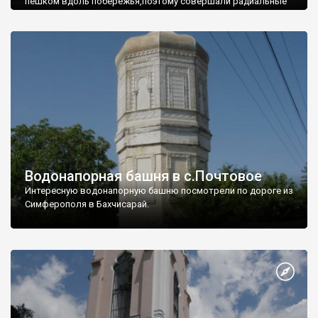
пешком вдоль побережья,поэтому совершали радиальные
вылазки из Оленевки.
Водонапорная башня в с.Почтовое
Интересную водонапорную башню посмотрели по дороге из
Симферополя в Бахчисарай.