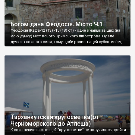
Богом дана Феодосія. Місто Ч.1
Феодосія (Кафа-12 (13) -15 (18) ст) - одне з найцікавіших (на
мою думку) міст всього Кримського півострова .Ну,але
думка в кожного своя, тому щоби розвіяти цей субєктивізм,
запрошую відвідати це
Тарханкутская кругосветка(от
Черноморского до Атлеша)
К сожалению настоящей "кругосветки" не получилось,пройти