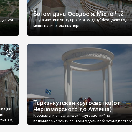
Богом дана Феодосія. Місто Ч.2
одиться
Друга частина звіту про "Богом дану" Феодосію буде 
менш насиченою ніж перша.
Тарханкутская кругосветка(от
Черноморского до Атлеша)
ших (на
але
К сожалению настоящей "кругосветки" не
тивізм,
получилось,пройти пешком вдоль побережья,поэтом
совершали радиальные вылазки из Оленевки.