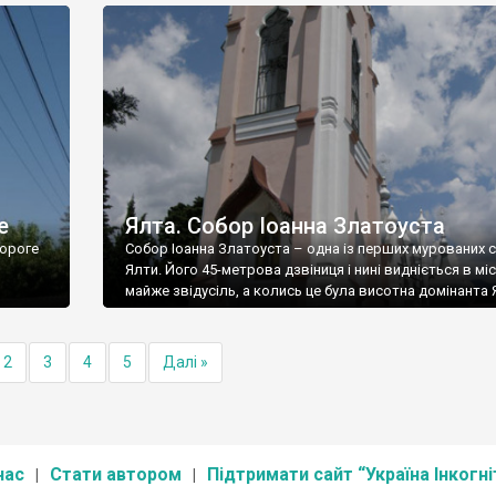
е
Ялта. Собор Іоанна Златоуста
ороге
Собор Іоанна Златоуста – одна із перших мурованих 
Ялти. Його 45-метрова дзвіниця і нині видніється в міс
майже звідусіль, а колись це була висотна домінанта 
2
3
4
5
Далі »
нас
Стати автором
Підтримати сайт “Україна Інкогні