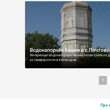
Водонапорная башня в с.Почтово
Интересную водонапорную башню посмотрели по д
из Симферополя в Бахчисарай.
1
Про 