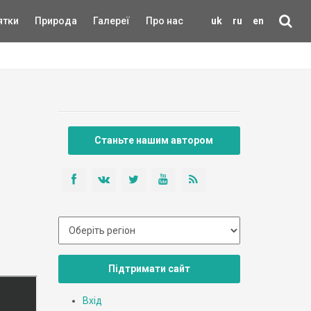
ятки
Природа
Галереї
Про нас
uk
ru
en
Станьте нашим автором
Підтримати сайт
Вхід