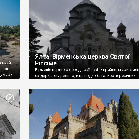
ефактів
називаються «повстяками» (postaki)…” “Вино. Крим
єкту
виробляє відмінне вино і його вдосталь: воно все ду
го».
легке біле і дуже […]
ти та
Ялта. Вірменська церква Святої
Ріпсіме
вський
 той
Вірменія першою серед країн світу прийняла христия
димиру
як державну релігію, й на подив багатьох пересічних
илю ІІ,
українців, які усіх кавказців вважають мусульманами,
 в
вірмени є відданими вірянами Христа