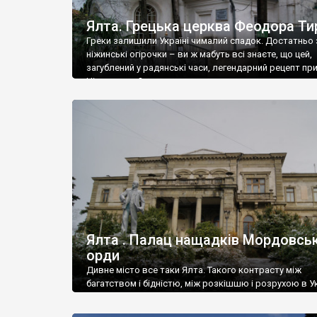
Ялта. Грецька церква Феодора Ти
Греки залишили Україні чималий спадок. Достатньо 
ніжинські огірочки – ви ж мабуть всі знаєте, що цей,
загублений у радянські часи, легендарний рецепт пр
Ніжин греки?
Ялта . Палац нащадків Мордовськ
орди
Дивне місто все таки Ялта. Такого контрасту між
багатством і бідністю, між розкішшю і розрухою в Ук
більше не знайдеш.