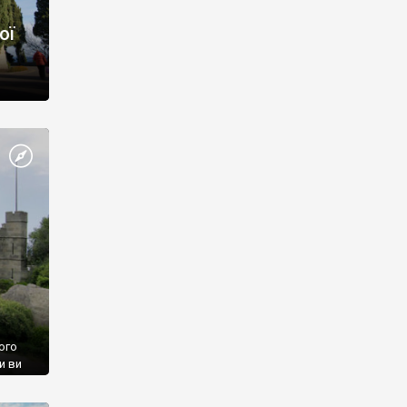
ої
ого
и ви