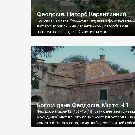
Феодосія. Пагорб Карантинний
Головна памятка Феодосії - Генуезька фортеця знах
в старому районі - на Карантинному пагорбі, який
підноситься в південній частині міста.
Богом дана Феодосія. Місто Ч.1
Феодосія (Кафа-12 (13) -15 (18) ст) - одне з найцікаві
мою думку) міст всього Кримського півострова .Ну,
думка в кожного своя, тому щоби розвіяти цей субєк
запрошую відвідати це