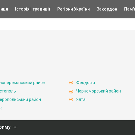
ниця
Історія і традиції
Регіони України
Закордон
Пам'
ноперекопський район
Феодосія
стополь
Чорноморський район
еропольський район
Ялта
к