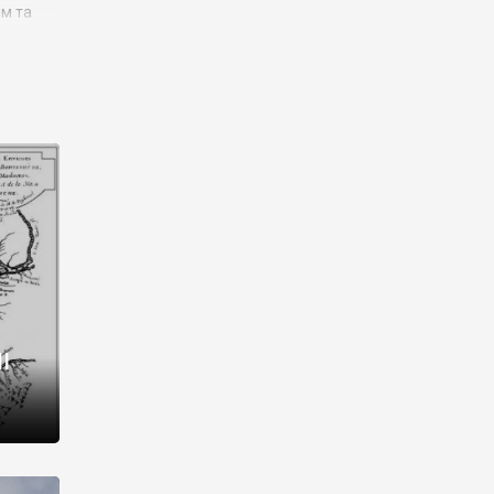
им та
ора і
є
го типу,
ей-
рний
ста:
 райони
від 2
I
і,
рукти,
 котрі