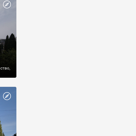
же
нство,