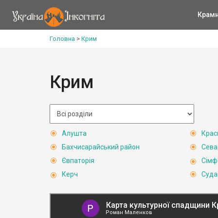
Крам
Головна
>
Крим
Крим
Алушта
Крас
Бахчисарайський район
Сева
Євпаторія
Сімф
Керч
Суда