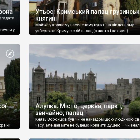
рона
Утьос. Кримський палац грузинськ
княгині
згадати
Майже у кожному населеному пункті на південному
ивезли у
узбережжі Криму є свій палац (а часто і не один).
ої
Алупка. Місто, церква, парк і,
звичайно, палац
Князь Воронцов був чи не найвідомішою людиною св
раїні
часу, але давайте не будемо кривити душею – чи знал
це прізвище до відвідин Алупки? Мабуть все таки ні.