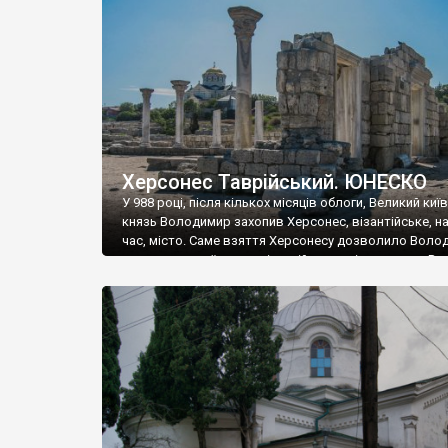
музею «Новгородський музей-заповідник» сотні арт
візантійської доби. Раритети викрадені з фондів об’
культурної спадщини ЮНЕСКО «Херсонеса Таврійсько
Офіційно – на виставку «Золото Візантії», але експер
влада в Україні вважають це лише […]
Херсонес Таврійський. ЮНЕСКО
У 988 році, після кількох місяців облоги, Великий киї
князь Володимир захопив Херсонес, візантійське, на
час, місто. Саме взяття Херсонесу дозволило Воло
диктувати свої умови візантійському імператору Вас
та одружитися з його дочкою Ганною. Цього ж року,
Херсонесі Володимир-язичник, став Василем-
християнином. А потім було Хрещення Русі. На честь
Херсонесу Таврійського названо місто […]