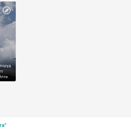
споруд
ті
Ялти.
та”