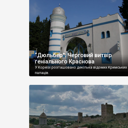
“Дюльбер”. Черговий витвір
геніального Краснова
У Кореїзі розташовано декілька відомих Кримських
палаців.