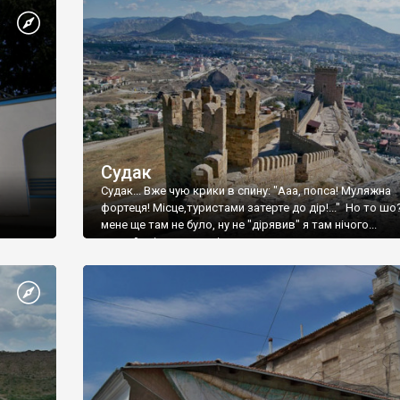
Судак
Судак... Вже чую крики в спину: "Ааа, попса! Муляжна
фортеця! Місце,туристами затерте до дір!..." Но то шо
мене ще там не було, ну не "дірявив" я там нічого...
принаймні до цього літа.