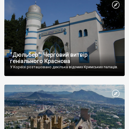
“Дюльбер”. Черговий витвір
геніального Краснова
У Кореїзі розташовано декілька відомих Кримських палаців.