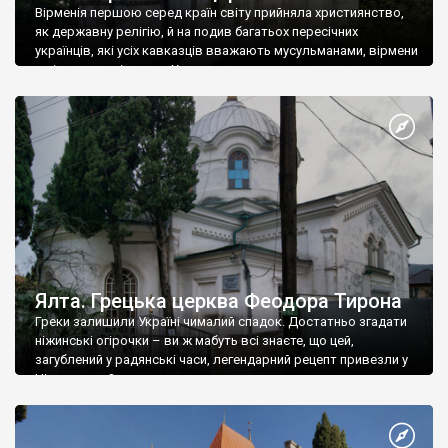
Вірменія першою серед країн світу прийняла християнство,
як державну релігію, й на подив багатьох пересічних
українців, які усіх кавказців вважають мусульманами, вірмени
є відданими вірянами Христа
Ялта. Грецька церква Феодора Тирона
Греки залишили Україні чималий спадок. Достатньо згадати
ніжинські огірочки – ви ж мабуть всі знаєте, що цей,
загублений у радянські часи, легендарний рецепт привезли у
Ніжин греки?