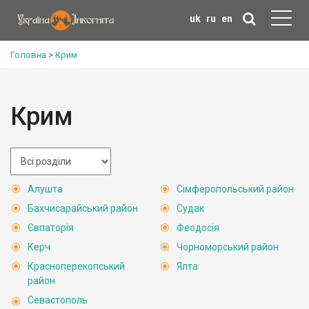
uk
ru
en
Головна
>
Крим
Крим
Алушта
Сімферопольський район
Бахчисарайський район
Судак
Євпаторія
Феодосія
Керч
Чорноморський район
Красноперекопський
Ялта
район
Севастополь