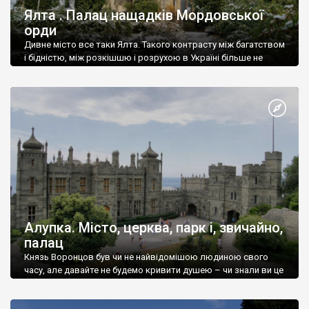
Ялта . Палац нащадків Мордовської
орди
Дивне місто все таки Ялта. Такого контрасту між багатством
і бідністю, між розкішшю і розрухою в Україні більше не
знайдеш.
Алупка. Місто, церква, парк і, звичайно,
палац
Князь Воронцов був чи не найвідомішою людиною свого
часу, але давайте не будемо кривити душею – чи знали ви це
прізвище до відвідин Алупки? Мабуть все таки ні.