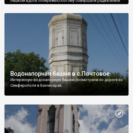
пешком вдоль побережья,поэтому совершали радиальные
вылазки из Оленевки.
Водонапорная башня в с.Почтовое
Интересную водонапорную башню посмотрели по дороге из
Симферополя в Бахчисарай.