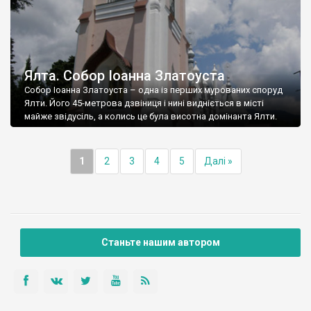
Ялта. Собор Іоанна Златоуста
Собор Іоанна Златоуста – одна із перших мурованих споруд
Ялти. Його 45-метрова дзвіниця і нині видніється в місті
майже звідусіль, а колись це була висотна домінанта Ялти.
1
2
3
4
5
Далі »
Станьте нашим автором