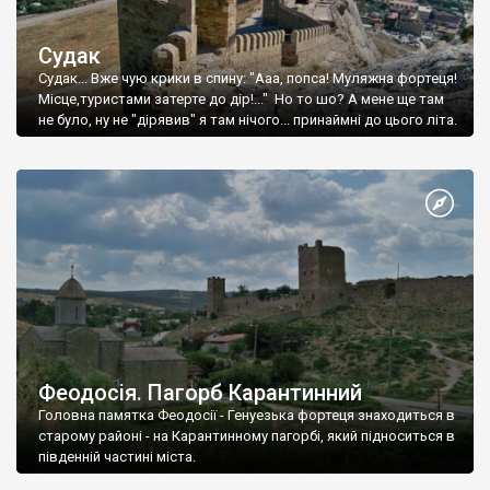
Судак
Судак... Вже чую крики в спину: "Ааа, попса! Муляжна фортеця!
Місце,туристами затерте до дір!..." Но то шо? А мене ще там
не було, ну не "дірявив" я там нічого... принаймні до цього літа.
Феодосія. Пагорб Карантинний
Головна памятка Феодосії - Генуезька фортеця знаходиться в
старому районі - на Карантинному пагорбі, який підноситься в
південній частині міста.