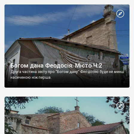
Богом дана Феодосія. Місто Ч.2
Друга частина звіту про "Богом дану" Феодосію буде не менш
насиченою ніж перша.