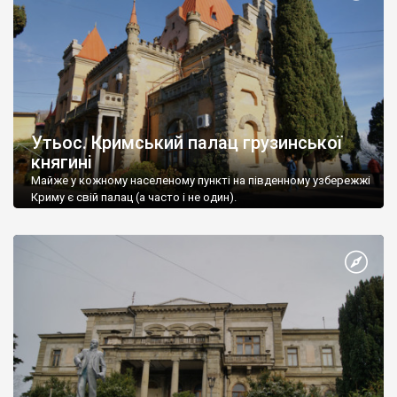
Утьос. Кримський палац грузинської
княгині
Майже у кожному населеному пункті на південному узбережжі
Криму є свій палац (а часто і не один).