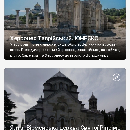
Херсонес Таврійський. ЮНЕСКО
У 988 році, після кількох місяців облоги, Великий київський
князь Володимир захопив Херсонес, візантійське, на той час,
місто. Саме взяття Херсонесу дозволило Володимиру
диктувати свої умови візантійському імператору Василю ІІ, та
одружитися з його дочкою Ганною. Цього ж року, в
Херсонесі Володимир-язичник, став Василем-християнином.
А потім було Хрещення Русі. На честь Херсонесу Таврійського
названо місто […]
Ялта. Вірменська церква Святої Ріпсіме