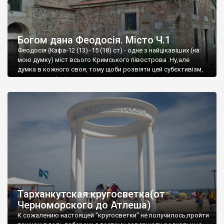
Богом дана Феодосія. Місто Ч.1
Феодосія (Кафа-12 (13) -15 (18) ст) - одне з найцікавіших (на
мою думку) міст всього Кримського півострова .Ну,але
думка в кожного своя, тому щоби розвіяти цей субєктивізм,
запрошую відвідати це
Тарханкутская кругосветка(от
Черноморского до Атлеша)
К сожалению настоящей "кругосветки" не получилось,пройти