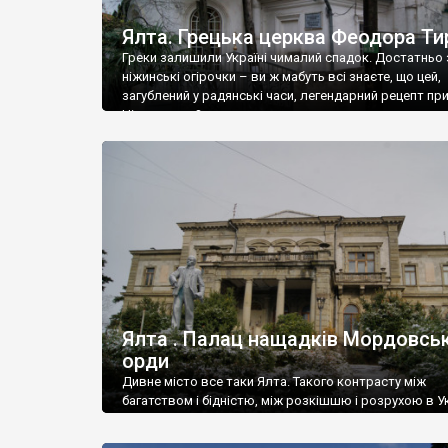
Ялта. Грецька церква Феодора Ти
Греки залишили Україні чималий спадок. Достатньо 
ніжинські огірочки – ви ж мабуть всі знаєте, що цей,
загублений у радянські часи, легендарний рецепт пр
Ніжин греки?
Ялта . Палац нащадків Мордовськ
орди
Дивне місто все таки Ялта. Такого контрасту між
багатством і бідністю, між розкішшю і розрухою в Ук
більше не знайдеш.