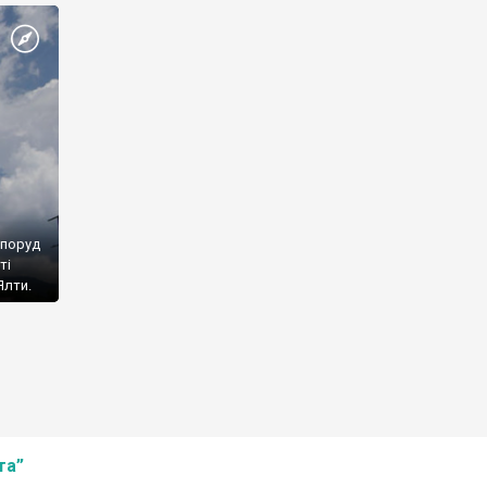
споруд
ті
Ялти.
та”