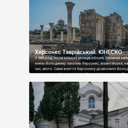
музею «Новгородський музей-заповідник» сотні арт
візантійської доби. Раритети викрадені з фондів об’
культурної спадщини ЮНЕСКО «Херсонеса Таврійсько
Офіційно – на виставку «Золото Візантії», але експер
влада в Україні вважають це лише […]
Херсонес Таврійський. ЮНЕСКО
У 988 році, після кількох місяців облоги, Великий киї
князь Володимир захопив Херсонес, візантійське, на
час, місто. Саме взяття Херсонесу дозволило Воло
диктувати свої умови візантійському імператору Вас
та одружитися з його дочкою Ганною. Цього ж року,
Херсонесі Володимир-язичник, став Василем-
християнином. А потім було Хрещення Русі. На честь
Херсонесу Таврійського названо місто […]