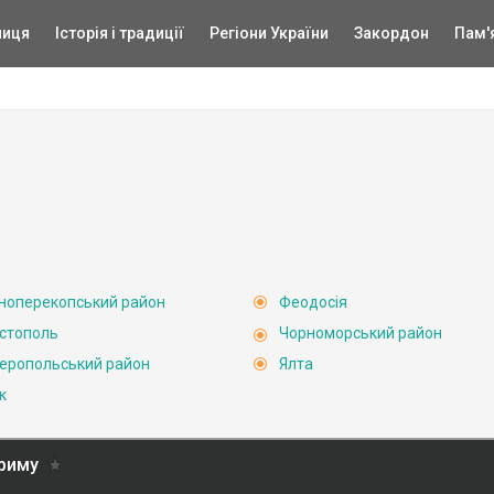
ниця
Історія і традиції
Регіони України
Закордон
Пам'
ноперекопський район
Феодосія
стополь
Чорноморський район
еропольський район
Ялта
к