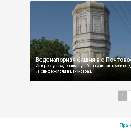
Водонапорная башня в с.Почтово
Интересную водонапорную башню посмотрели по д
из Симферополя в Бахчисарай.
1
Про 