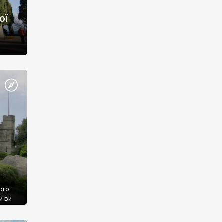
ої
ого
и ви