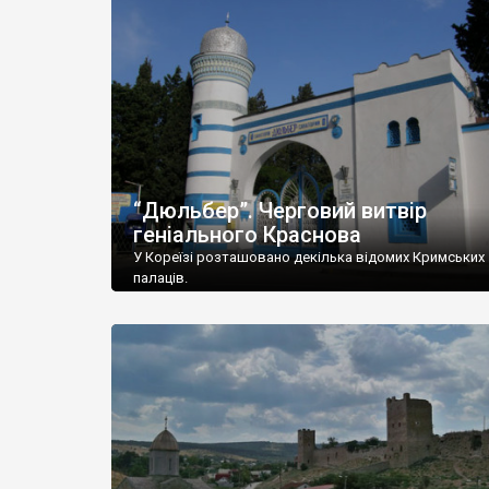
“Дюльбер”. Черговий витвір
геніального Краснова
У Кореїзі розташовано декілька відомих Кримських
палаців.