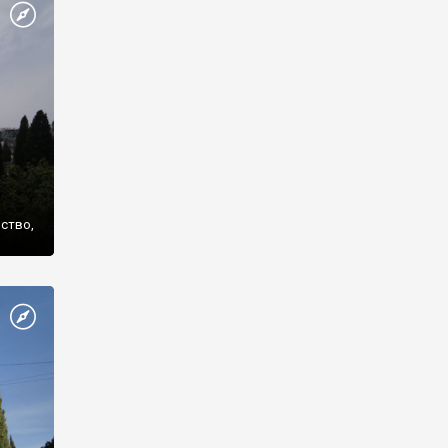
же
нство,