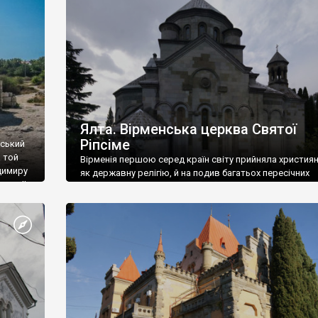
ефактів
називаються «повстяками» (postaki)…” “Вино. Крим
єкту
виробляє відмінне вино і його вдосталь: воно все ду
го».
легке біле і дуже […]
ти та
Ялта. Вірменська церква Святої
Ріпсіме
вський
 той
Вірменія першою серед країн світу прийняла христия
димиру
як державну релігію, й на подив багатьох пересічних
илю ІІ,
українців, які усіх кавказців вважають мусульманами,
 в
вірмени є відданими вірянами Христа