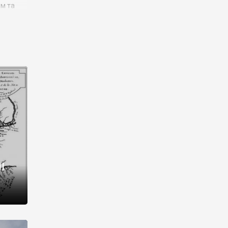
им та
ора і
є
го типу,
ей-
рний
ста:
 райони
від 2
I
і,
рукти,
 котрі