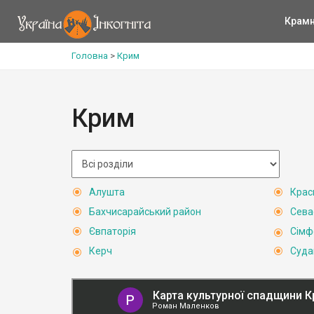
Крам
Головна
>
Крим
Крим
Алушта
Крас
Бахчисарайський район
Сева
Євпаторія
Сімф
Керч
Суда