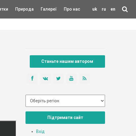
ятки
Природа
Галереї
Про нас
uk
ru
en
Станьте нашим автором
Підтримати сайт
Вхід