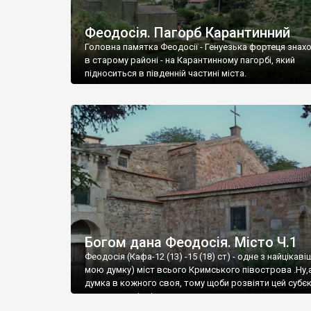
Феодосія. Пагорб Карантинний
Головна памятка Феодосії - Генуезька фортеця знах
в старому районі - на Карантинному пагорбі, який
підноситься в південній частині міста.
Богом дана Феодосія. Місто Ч.1
Феодосія (Кафа-12 (13) -15 (18) ст) - одне з найцікаві
мою думку) міст всього Кримського півострова .Ну,
думка в кожного своя, тому щоби розвіяти цей субєк
запрошую відвідати це