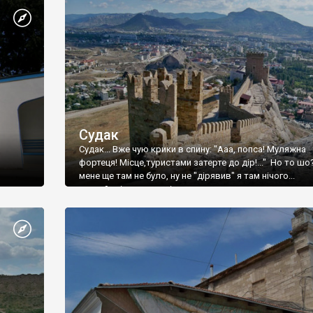
Судак
Судак... Вже чую крики в спину: "Ааа, попса! Муляжна
фортеця! Місце,туристами затерте до дір!..." Но то шо
мене ще там не було, ну не "дірявив" я там нічого...
принаймні до цього літа.