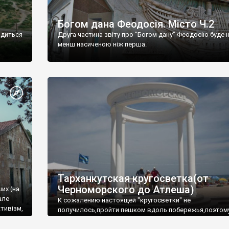
Богом дана Феодосія. Місто Ч.2
одиться
Друга частина звіту про "Богом дану" Феодосію буде 
менш насиченою ніж перша.
Тарханкутская кругосветка(от
Черноморского до Атлеша)
ших (на
але
К сожалению настоящей "кругосветки" не
тивізм,
получилось,пройти пешком вдоль побережья,поэтом
совершали радиальные вылазки из Оленевки.