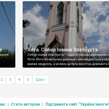
е
Ялта. Собор Іоанна Златоуста
ороге
Собор Іоанна Златоуста – одна із перших мурованих 
Ялти. Його 45-метрова дзвіниця і нині видніється в міс
майже звідусіль, а колись це була висотна домінанта 
2
3
4
5
Далі »
нас
Стати автором
Підтримати сайт “Україна Інкогні