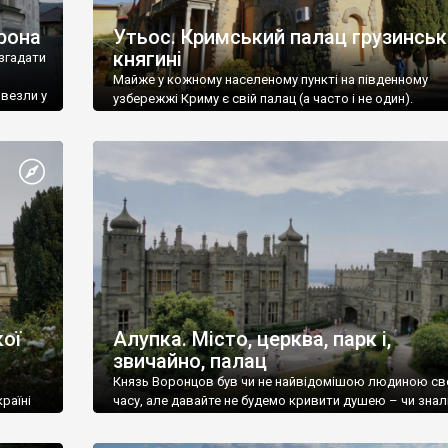
рона
Утьос. Кримський палац грузинськ
княгині
згадати
Майже у кожному населеному пункті на південному
ивезли у
узбережжі Криму є свій палац (а часто і не один).
ої
Алупка. Місто, церква, парк і,
звичайно, палац
Князь Воронцов був чи не найвідомішою людиною св
раїні
часу, але давайте не будемо кривити душею – чи знал
це прізвище до відвідин Алупки? Мабуть все таки ні.