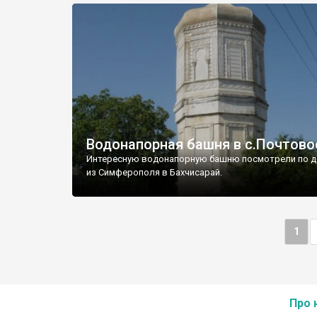
Водонапорная башня в с.Почтово
Интересную водонапорную башню посмотрели по д
из Симферополя в Бахчисарай.
1
Про 