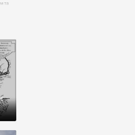
им та
ора і
є
го типу,
ей-
рний
ста:
 райони
від 2
I
і,
рукти,
 котрі