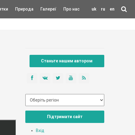
ятки
Природа
Галереї
Про нас
uk
ru
en
Станьте нашим автором
Підтримати сайт
Вхід