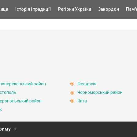
ниця
Історія і традиції
Регіони України
Закордон
Пам'
ноперекопський район
Феодосія
стополь
Чорноморський район
еропольський район
Ялта
к