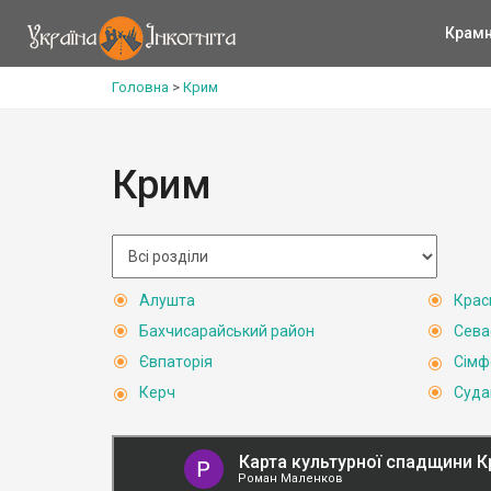
Крам
Головна
>
Крим
Крим
Алушта
Крас
Бахчисарайський район
Сева
Євпаторія
Сімф
Керч
Суда