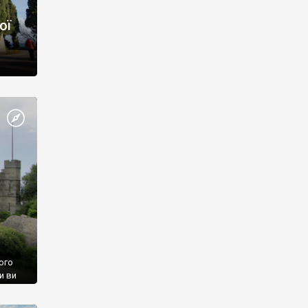
ої
ого
и ви