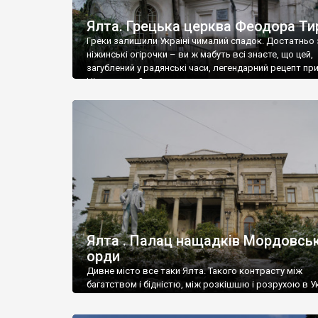
Ялта. Грецька церква Феодора Ти
Греки залишили Україні чималий спадок. Достатньо 
ніжинські огірочки – ви ж мабуть всі знаєте, що цей,
загублений у радянські часи, легендарний рецепт пр
Ніжин греки?
Ялта . Палац нащадків Мордовськ
орди
Дивне місто все таки Ялта. Такого контрасту між
багатством і бідністю, між розкішшю і розрухою в Ук
більше не знайдеш.