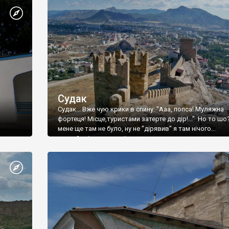
Судак
Судак... Вже чую крики в спину: "Ааа, попса! Муляжна
фортеця! Місце,туристами затерте до дір!..." Но то шо
мене ще там не було, ну не "дірявив" я там нічого...
принаймні до цього літа.