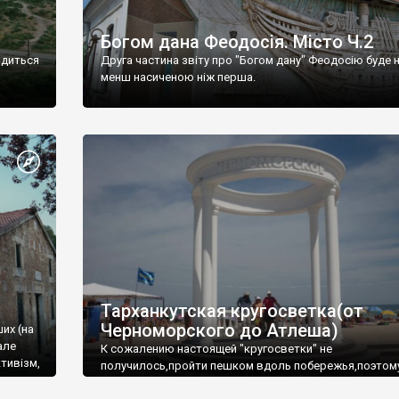
Богом дана Феодосія. Місто Ч.2
одиться
Друга частина звіту про "Богом дану" Феодосію буде 
менш насиченою ніж перша.
Тарханкутская кругосветка(от
Черноморского до Атлеша)
ших (на
але
К сожалению настоящей "кругосветки" не
тивізм,
получилось,пройти пешком вдоль побережья,поэтом
совершали радиальные вылазки из Оленевки.