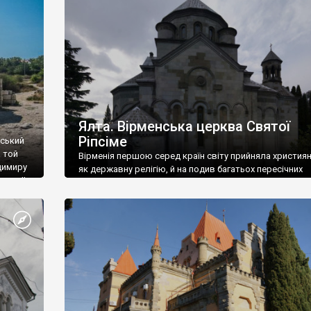
ефактів
називаються «повстяками» (postaki)…” “Вино. Крим
єкту
виробляє відмінне вино і його вдосталь: воно все ду
го».
легке біле і дуже […]
ти та
Ялта. Вірменська церква Святої
Ріпсіме
вський
 той
Вірменія першою серед країн світу прийняла христия
димиру
як державну релігію, й на подив багатьох пересічних
илю ІІ,
українців, які усіх кавказців вважають мусульманами,
 в
вірмени є відданими вірянами Христа