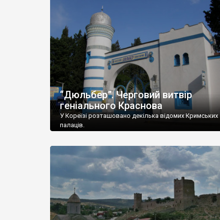
“Дюльбер”. Черговий витвір
геніального Краснова
У Кореїзі розташовано декілька відомих Кримських
палаців.