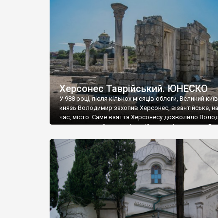
музею «Новгородський музей-заповідник» сотні арт
візантійської доби. Раритети викрадені з фондів об’
культурної спадщини ЮНЕСКО «Херсонеса Таврійсько
Офіційно – на виставку «Золото Візантії», але експер
влада в Україні вважають це лише […]
Херсонес Таврійський. ЮНЕСКО
У 988 році, після кількох місяців облоги, Великий киї
князь Володимир захопив Херсонес, візантійське, на
час, місто. Саме взяття Херсонесу дозволило Воло
диктувати свої умови візантійському імператору Вас
та одружитися з його дочкою Ганною. Цього ж року,
Херсонесі Володимир-язичник, став Василем-
християнином. А потім було Хрещення Русі. На честь
Херсонесу Таврійського названо місто […]