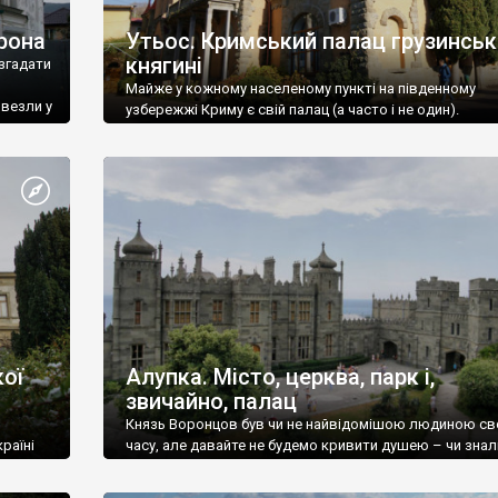
рона
Утьос. Кримський палац грузинськ
княгині
згадати
Майже у кожному населеному пункті на південному
ивезли у
узбережжі Криму є свій палац (а часто і не один).
ої
Алупка. Місто, церква, парк і,
звичайно, палац
Князь Воронцов був чи не найвідомішою людиною св
раїні
часу, але давайте не будемо кривити душею – чи знал
це прізвище до відвідин Алупки? Мабуть все таки ні.