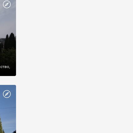
же
нство,