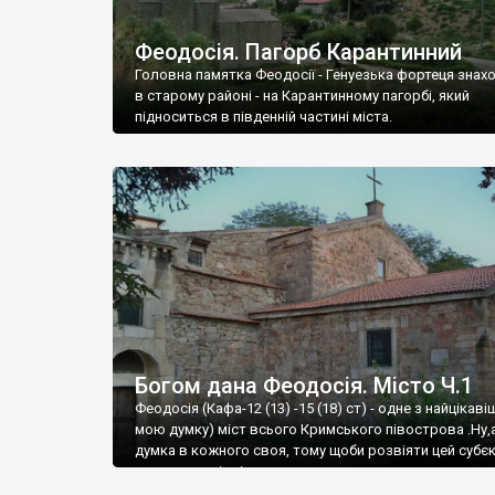
Феодосія. Пагорб Карантинний
Головна памятка Феодосії - Генуезька фортеця знах
в старому районі - на Карантинному пагорбі, який
підноситься в південній частині міста.
Богом дана Феодосія. Місто Ч.1
Феодосія (Кафа-12 (13) -15 (18) ст) - одне з найцікаві
мою думку) міст всього Кримського півострова .Ну,
думка в кожного своя, тому щоби розвіяти цей субєк
запрошую відвідати це