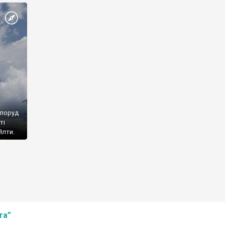
споруд
ті
Ялти.
та”