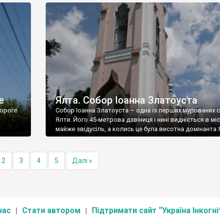
е
Ялта. Собор Іоанна Златоуста
ороге
Собор Іоанна Златоуста – одна із перших мурованих 
Ялти. Його 45-метрова дзвіниця і нині видніється в міс
майже звідусіль, а колись це була висотна домінанта 
2
3
4
5
Далі »
нас
Стати автором
Підтримати сайт “Україна Інкогні