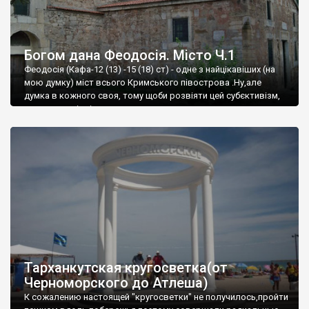
Богом дана Феодосія. Місто Ч.1
Феодосія (Кафа-12 (13) -15 (18) ст) - одне з найцікавіших (на
мою думку) міст всього Кримського півострова .Ну,але
думка в кожного своя, тому щоби розвіяти цей субєктивізм,
запрошую відвідати це
Тарханкутская кругосветка(от
Черноморского до Атлеша)
К сожалению настоящей "кругосветки" не получилось,пройти