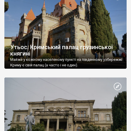
Утьос. Кримський палац грузинської
княгині
Майже у кожному населеному пункті на південному узбережжі
Криму є свій палац (а часто і не один).