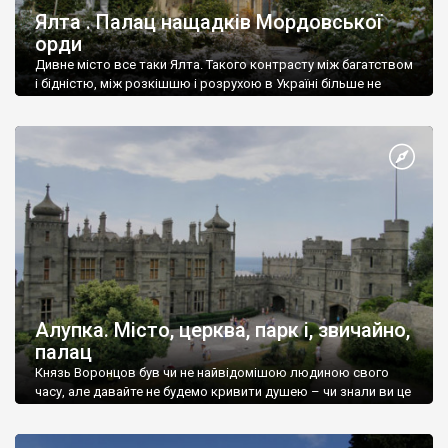
Ялта . Палац нащадків Мордовської
орди
Дивне місто все таки Ялта. Такого контрасту між багатством
і бідністю, між розкішшю і розрухою в Україні більше не
знайдеш.
Алупка. Місто, церква, парк і, звичайно,
палац
Князь Воронцов був чи не найвідомішою людиною свого
часу, але давайте не будемо кривити душею – чи знали ви це
прізвище до відвідин Алупки? Мабуть все таки ні.