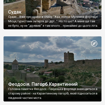
Судак
Судак... Вже чую крики в спину: "Ааа, попса! Муляжна фортеця!
Місце,туристами затерте до дір!..." Но то шо? А мене ще там
не було, ну не "дірявив" я там нічого... принаймні до цього літа.
Феодосія. Пагорб Карантинний
Головна памятка Феодосії - Генуезька фортеця знаходиться в
старому районі - на Карантинному пагорбі, який підноситься в
південній частині міста.