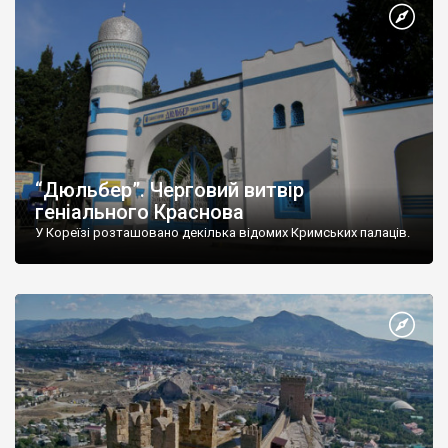
“Дюльбер”. Черговий витвір
геніального Краснова
У Кореїзі розташовано декілька відомих Кримських палаців.