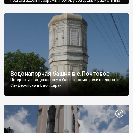
пешком вдоль побережья,поэтому совершали радиальные
вылазки из Оленевки.
Водонапорная башня в с.Почтовое
Интересную водонапорную башню посмотрели по дороге из
Симферополя в Бахчисарай.