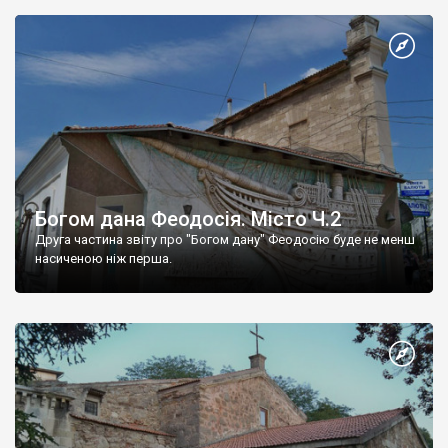
Богом дана Феодосія. Місто Ч.2
Друга частина звіту про "Богом дану" Феодосію буде не менш
насиченою ніж перша.