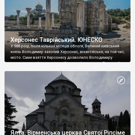
Херсонес Таврійський. ЮНЕСКО
У 988 році, після кількох місяців облоги, Великий київський
князь Володимир захопив Херсонес, візантійське, на той час,
місто. Саме взяття Херсонесу дозволило Володимиру
диктувати свої умови візантійському імператору Василю ІІ, та
одружитися з його дочкою Ганною. Цього ж року, в
Херсонесі Володимир-язичник, став Василем-християнином.
А потім було Хрещення Русі. На честь Херсонесу Таврійського
названо місто […]
Ялта. Вірменська церква Святої Ріпсіме