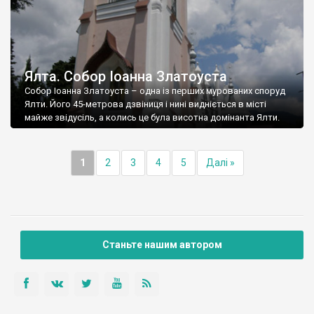
Ялта. Собор Іоанна Златоуста
Собор Іоанна Златоуста – одна із перших мурованих споруд
Ялти. Його 45-метрова дзвіниця і нині видніється в місті
майже звідусіль, а колись це була висотна домінанта Ялти.
1
2
3
4
5
Далі »
Станьте нашим автором