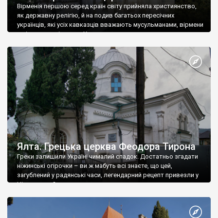
Вірменія першою серед країн світу прийняла християнство,
як державну релігію, й на подив багатьох пересічних
українців, які усіх кавказців вважають мусульманами, вірмени
є відданими вірянами Христа
Ялта. Грецька церква Феодора Тирона
Греки залишили Україні чималий спадок. Достатньо згадати
ніжинські огірочки – ви ж мабуть всі знаєте, що цей,
загублений у радянські часи, легендарний рецепт привезли у
Ніжин греки?