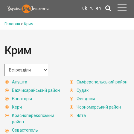
uk
ru
en
Головна
>
Крим
Крим
Алушта
Сімферопольський район
Бахчисарайський район
Судак
Євпаторія
Феодосія
Керч
Чорноморський район
Красноперекопський
Ялта
район
Севастополь