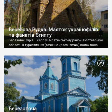
Березова Рудка. Маєток українофілів
та фанатів Єгипту
Березова Рудка – село у Пирятинському районі Полтавської
області. В туристичних (точніше краєзнавчих) колах воно
відоме пірамідою-усипальницею, яку звів Гнат Закревський,
колишній власник села.
Березоточа