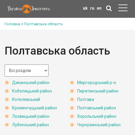
uk
ru
en
Головна
>
Полтавська область
Полтавська область
Диканський район
Миргородський р-н
Кобеляцький район
Пирятинський район
Котелевський
Полтава
Кременчуцький район
Полтавський район
Лохвицький район
Хорольський район
Лубенський район
Чорнухинський район