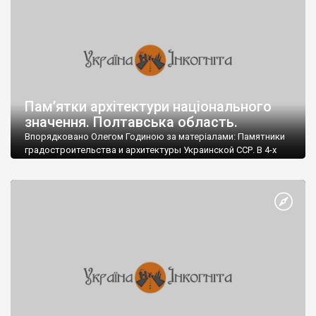
Пам’ятки архітектури національного
значення. Полтавська область.
Впорядковано Олегом Годиною за матеріалами: Памятники
градостроительства и архитектуры Украинской ССР. В 4-х
томах. - Киев: Будивэльнык, 1983-1986. Постанова Кабінету
Міністрів України від 27 грудня 2001 р. N 1761. Про занесення
пам'яток історії, монументального мистецтва та археології
національного значення до Державного реєстру нерухомих
пам'яток України Пам’ятки містобудування і архітектури – 62
Пам’ятки історії – 8 Пам’ятки монументального мистецтва – 5
Пам’ятки археології – 10