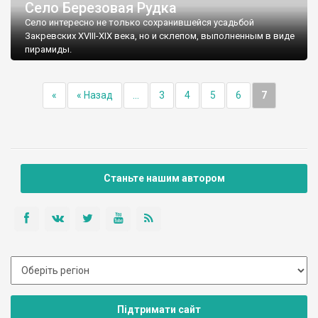
Село Березовая Рудка
Село интересно не только сохранившейся усадьбой
Закревских XVIII-XIX века, но и склепом, выполненным в виде
пирамиды.
«
« Назад
...
3
4
5
6
7
Немного об усадьбе графов Закревских. Этой землей
Закревские владели со второй половины XVIII века. Дворец
построен в XIX веке (1838 г.) архитектором Евгением
Червинскими.
Станьте нашим автором
Підтримати сайт