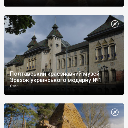
килимарство, кераміка); роботи полтавських майстрів відомі
по всьому світу.
Сприятливі кліматичні умови, густа сітка piчок, численні
водойми у поєднанні з мальовничими краєвидами, наявність
мінеральних вод, відносно невисокий рівень урбанізації
формують значний рекреаційний потенціал області. Основа
курортних pecypciв краю – мінеральні та столові води, які
використовують для лікування на курорті Миргород, а також у
курортній місцевості Ліщинівки.
Полтавський краєзнавчий музей.
Зразок українського модерну №1
Стиль