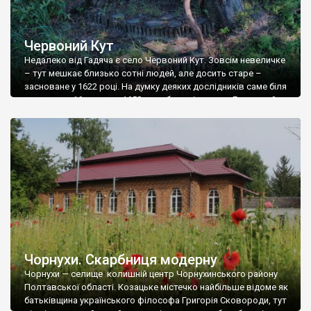
Червоний Кут
Недалеко від Гадяча є село Червоний Кут. Зовсім невеличке
– тут мешкає близько сотні людей, але досить старе –
засноване у 1622 році. На думку деяких дослідників саме біля
цього села 16 вересня 1658 року було підписано Гадяцький
договір. В Червоному Куті є галявина із кількома
багатовіковими дубами, біля яких, нібито, і підписували угоду.
Ніякого […]
Чорнухи. Скарбниця модерну
Чорнухи — селище колишній центр Чорнухинського району
Полтавської області. Козацьке містечко найбільше відоме як
батьківщина українського філософа Григорія Сковороди, тут