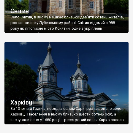
Снітин
Село Снітин, в якому мешкає близько дев’яти сотень жителів,
розташоване у Лубенському районі. Снітин відомий з 988
року як літописне місто Кснятин, одне з укріплень
Посульської оборонної лінії. У 1106 р. в районі Снітина руські
князі розбили половецького хана Кобяка. У 1239 році Снітин
був зруйнований ордами Батия. Згодом містечко значилося
серед володінь Вишнивецького. Універсалом […]
Харківці
За 10 км від Гадяча, поряд із селом Сари, розташоване село
Харківці. Населення в ньому близько шести сотень осіб, а
заснували село у 1680 році – реєстровий козак Харко заклав
тут хутір. В селі стоїть дерев’яна церква Різдва Богородиці,
збудована у 1889 році за типовим єпархіальним проектом. В