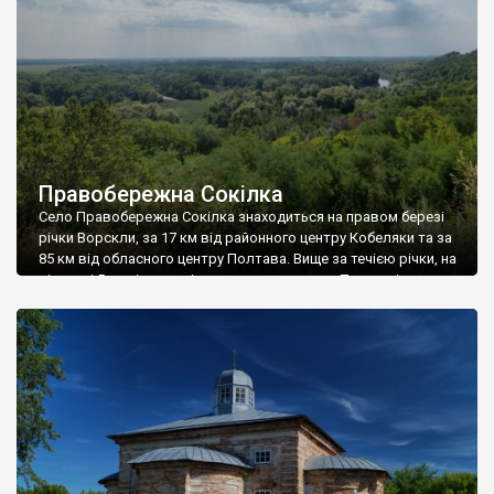
Правобережна Сокілка
Село Правобережна Сокілка знаходиться на правом березі
річки Ворскли, за 17 км від районного центру Кобеляки та за
85 км від обласного центру Полтава. Вище за течією річки, на
відстані 5-ти кілометрів розташоване село Перегонівка,
нижче за течією, на відстані 4-х кілометрів розташоване
село Лучки — центр Лучківської сільської ради, на
протилежному, лівому березі річки […]