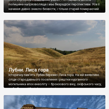
полишена напризволяще і має безрадісні перспективи. Усе її
начиння давно зникло безвісти, і тільки старий помираючий
сад коли-не-коли згадує про веселі шкільні роки… Текст та
фото Андрія Власенка.
Лубни. Лиса гора
Історичну пам’ять Лубен береже і Лиса гора. На ній виявлено
сліди стародавнього поселення і рештки курганного
могильника епох енеоліту – бронзового віку, скіфського часу,
доби Давньої Русі. Археологічні дослідження тут проводили
Ф.Камінський, В.Ляскоронський , М.Чередниченко,
О.Сухобоков, О.Супруненко. Обстеження Лисої гори
проводились Ф.Копиловим, І.Горенком, В.Непріною, Є.Махно.
А відомий археолог, засновник Лубенського краєзнавчого