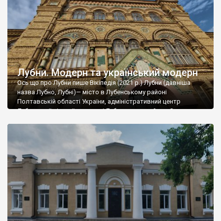
музею Г.Стеллецький заповідав похоронити […]
Лубни. Модерн та український модерн
Ось що про Лубни пише Вікіпедія (2021 р.) Лубни (давніша
назва Лубно, Лубні)— місто в Лубенському районі
Полтавській області України, адміністративний центр
Лубенської міської громади і Лубенського району. За
чисельністю населення — четверте місто в області після
Полтави, Кременчука і Горішніх Плавнів. Станом на 1 березня
2012 року у місті Лубни проживало 47 845 осіб. […]