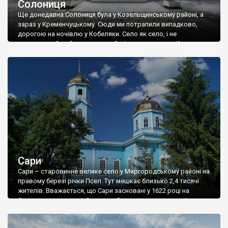
Солониця
Ще донедавна Солониця була у Козельщинському районі, а
зараз у Кременчуцькому. Сюди ми потрапили випадково,
дорогою на ночівлю у Кобеляки. Село як село, і не
зупинялися б, якби не красива будівля школи, в якій ми зразу
ідентифікували колишню земську. Виявилося, що то і не
земська була, а «вища початкова» – так вона називалася. В
цю […]
Сари
Сари – старовинне велике село у Миргородському районі на
правому березі річки Псел. Тут мешкає близько 2,4 тисячі
жителів. Вважається, що Сари засновані у 1622 році на
Сарському городищі. Спочатку було десять хат, а потім село
стало рости, і до кінця 19 століття це було велике село,
центр волості із кількістю мешканців, яка наближалася до […]