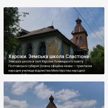
діє літературний музей з меморіальною садибою батьків
Григорія Сковороди, встановлено йому пам’ятник. Щодо
походження топоніму «Чорнухи», крім декількох народних
легенд, в тому числі і тієї, що апелює до козака-
першопоселенця на ім’я Чорнуха, висуваються 3 версії: […]
Харсіки. Земська школа Сластіона
Земська школа в селі Харсіки Лохвицького повіту
Полтавської губернії (повна офіційна назва — трикласне
народне училище відомства Міністерства народної
просвіти[ru]) зведена в 1913 році за проектом архітектора
Опанаса Георгійовича Сластіона. Школа в Харсіках є однією з
багатьох шкіл Лохвицького земства. Шкільний комплекс в
Харсіках включав власне школу (зведена 1913 року),
дерев‘яний сарай, дубовий погріб, відхідник, […]