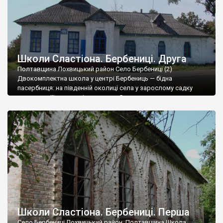
Школи Сластіона. Бербениці. Друга
Полтавщина Лохвицький район Село Бербениці (2)
Двокомплектна школа у центрі Бербениць — бідна
пасербниця: на південній околиці села у зарослому садку
ховається її вродливіша сестра. Скидається на те, що над
другою “земкою” під час будівництва або невдовзі по ньому
попрацювали пластичні хірурги. Уся центральна дільниця
школи, усупереч Сластіоновим проектам, блимає на світ
прямокутними віконницями неозначеного […]
Школи Сластіона. Бербениці. Перша
Село Бербениці Лохвицький район, Полтавщина Школа