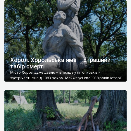
радянські часи храм закрили, тривалий час використовували
[…]
Хорол. Хорольська яма – страшний
табір смерті
Місто Хорол дуже давнє – вперше у літописах він
зустрічається під 1083 роком. Майже усі свої 938 років історії
Хорол був невеликим укріпленим населеним пунктом, який
постоянко руйнували у війнах і не давали йому розвиватись.
Він ніколи не піднімався вище рівня сотенного містечка, але
ніколи не опускався до рівня села. От і зараз тут мешкає […]