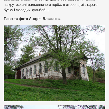
на крутосхилі мальовничого горба, в оторочці зі старого
бузку і молодих кульбаб…
Текст та фото Андрія Власенка.