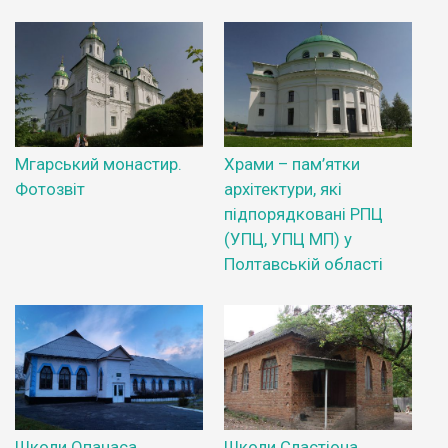
Мгарський монастир.
Храми – пам’ятки
Фотозвіт
архітектури, які
підпорядковані РПЦ
(УПЦ, УПЦ МП) у
Полтавській області
Школи Опанаса
Школи Сластіона.