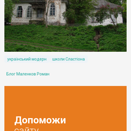
український модерн
школи Сластіона
Блог Маленков Роман
Допоможи
сайту