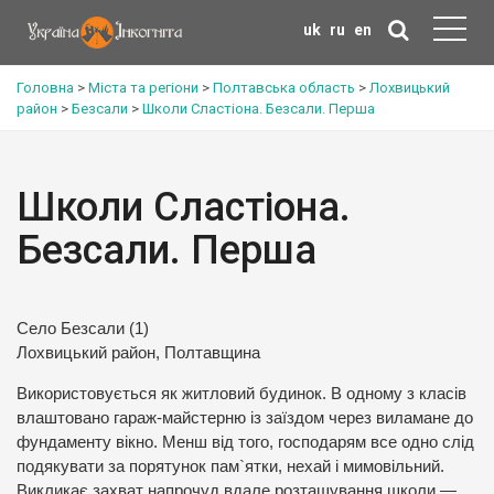
uk
ru
en
Головна
>
Міста та регіони
>
Полтавська область
>
Лохвицький
район
>
Безсали
>
Школи Сластіона. Безсали. Перша
Школи Сластіона.
Безсали. Перша
Село Безсали (1)
Лохвицький район, Полтавщина
Використовується як житловий будинок. В одному з класів
влаштовано гараж-майстерню із заїздом через виламане до
фундаменту вікно. Менш від того, господарям все одно слід
подякувати за порятунок пам`ятки, нехай і мимовільний.
Викликає захват напрочуд вдале розташування школи —