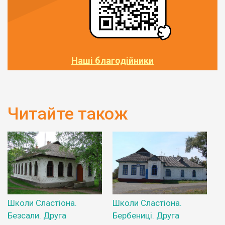
Наші благодійники
Читайте також
Школи Сластіона.
Школи Сластіона.
Безсали. Друга
Бербениці. Друга