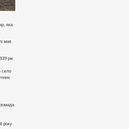
р, яка
лі мав
939 рік
в село
упних
громада
8 року