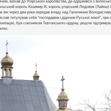
чем, виїхав до Угорського королівства, де одружився з волоськ
льський король Казимир ІІІ, король угорський Людовик (Лайош) 
е він через два роки передав владу над Галичиною Володиславу 
ислав титулував себе “господарем і дідичем Руської землі”, при
онізацію, був союзником Тевтонського ордену, рішуче підтримув
млях.