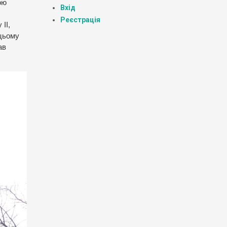
ою
Вхід
І
Реєстрація
ІІ,
 цьому
ав