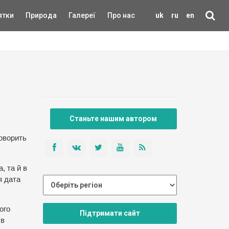
ятки
Природа
Галереї
Про нас
uk
ru
en
Станьте нашим автором
говорить
, та й в
я дата
ого
Підтримати сайт
ув