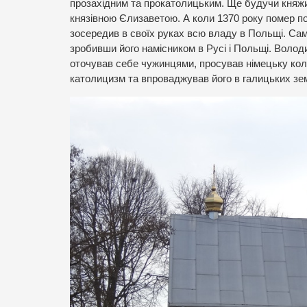
прозахідним та прокатолицьким. Ще будучи княжи
князівною Єлизаветою. А коли 1370 року помер по
зосередив в своїх руках всю владу в Польщі. Сам
зробивши його намісником в Русі і Польщі. Волод
оточував себе чужинцями, просував німецьку кол
католицизм та впроваджував його в галицьких зе