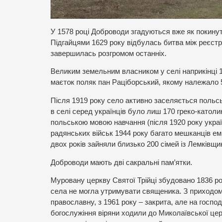
У 1578 році Доброводи згадуються вже як покину
Підгайцями 1629 року відбулась битва між реєстр
завершилась розгромом останніх.
Великим земельним власником у селі наприкінці 1
маєток поляк пан Раціборський, якому належало 50
Після 1919 року село активно заселяється польсь
в селі серед українців було лиш 170 греко-катол
польською мовою навчання (після 1920 року украї
радянських військ 1944 року багато мешканців ем
двох років зайняли близько 200 сімей із Лемківщи
Доброводи мають дві сакральні пам’ятки.
Муровану церкву Святої Трійці збудовано 1836 ро
села не могла утримувати священика. З приходом
православну, з 1961 року – закрита, але на госпо
богослужіння віряни ходили до Миколаївської церк