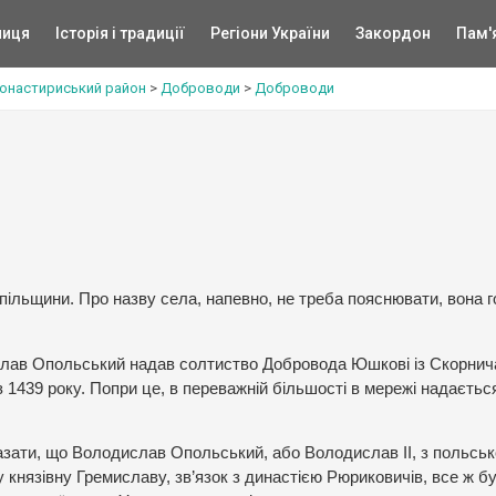
ниця
Історія і традиції
Регіони України
Закордон
Пам'
онастириський район
>
Доброводи
>
Доброводи
ільщини. Про назву села, напевно, не треба пояснювати, вона 
лав Опольський надав солтиство Добровода Юшкові із Скорнича
 1439 року. Попри це, в переважній більшості в мережі надаєтьс
азати, що Володислав Опольський, або Володислав ІІ, з польськ
у князівну Гремиславу, зв’язок з династією Рюриковичів, все ж б