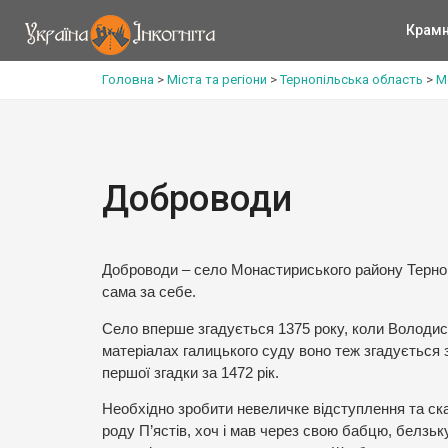
Крам
Головна
>
Міста та регіони
>
Тернопільська область
>
М
Доброводи
Доброводи – село Монастириського району Терноп
сама за себе.
Село вперше згадується 1375 року, коли Володис
матеріалах галицького суду воно теж згадується з
першої згадки за 1472 рік.
Необхідно зробити невеличке відступлення та ск
роду П’ястів, хоч і мав через свою бабцю, белзьк