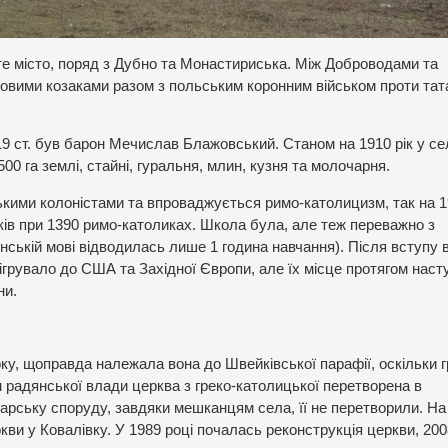
те місто, поряд з Дубно та Монастириська. Між Доброводами та
овими козаками разом з польським коронним військом проти тата
9 ст. був барон Мечислав Блажовський. Станом на 1910 рік у се
0 га землі, стайні, гуральня, млин, кузня та молочарня.
кими колоністами та впроваджується римо-католицизм, так на 1
иків при 1390 римо-католиках. Школа була, але теж переважно з
нській мові відводилась лише 1 година навчання). Після вступу 
ігрувало до США та Західної Європи, але їх місце протягом наст
ни.
ку, щоправда належала вона до Швейківської парафії, оскільки 
 радянської влади церква з греко-католицької перетворена в
дарську споруду, завдяки мешканцям села, її не перетворили. На
ви у Ковалівку. У 1989 році почалась реконструкція церкви, 200