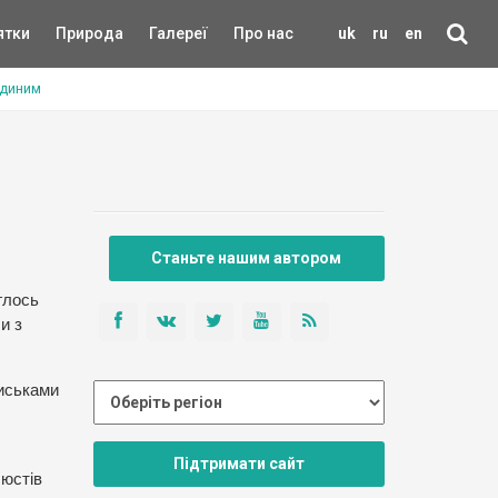
ятки
Природа
Галереї
Про нас
uk
ru
en
єдиним
Станьте нашим автором
глось
и з
риськами
Підтримати сайт
бюстів