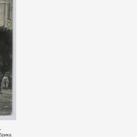
,
абрика