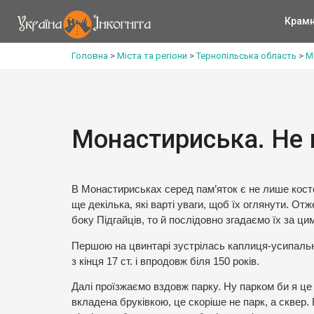
Крам
Головна
>
Міста та регіони
>
Тернопільська область
>
М
Монастириська. Не
В Монастириськах серед пам’яток є не лише косте
ще декілька, які варті уваги, щоб їх оглянути. Отже
боку Підгайців, то й послідовно згадаємо їх за ц
Першою на цвинтарі зустрілась каплиця-усипальн
з кінця 17 ст. і впродовж біля 150 років.
Далі проїзжаємо вздовж парку. Ну парком би я це 
вкладена бруківкою, це скоріше не парк, а сквер. 