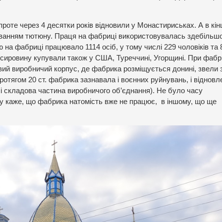
роте через 4 десятки років відновили у Монастириськах. А в кінці
уванням тютюну. Праця на фабриці використовувалась здебільш
на фабриці працювало 1114 осіб, у тому числі 229 чоловіків та 
 сировину купували також у США, Туреччині, Угорщині. При фабр
ховий виробничий корпус, де фабрика розміщується донині, звели 
ротягом 20 ст. фабрика зазнавала і воєнних руйнувань, і відновле
т, і складова частина виробничого об’єднання). Не було часу
дку каже, що фабрика натомість вже не працює, в іншому, що ще