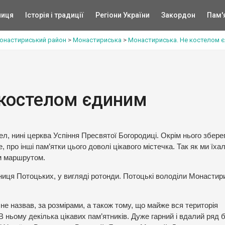
ниця
Історія і традиції
Регіони України
Закордон
Пам'
онастириський район
>
Монастириська
>
Монастириська. Не костелом 
 костелом єдиним
л, нині церква Успіння Пресвятої Богородиці. Окрім нього збере
, про інші пам’ятки цього доволі цікавого містечка. Так як ми їхал
им маршрутом.
иця Потоцьких, у вигляді ротонди. Потоцькі володіли Монасти
не назвав, за розмірами, а також тому, що майже вся територія
В ньому декілька цікавих пам’ятників. Дуже гарний і вдалий ряд 