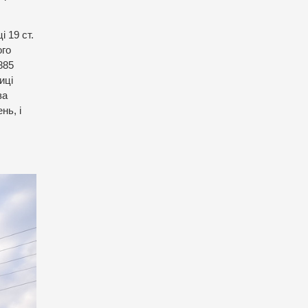
 19 ст.
ого
885
иці
за
нь, і