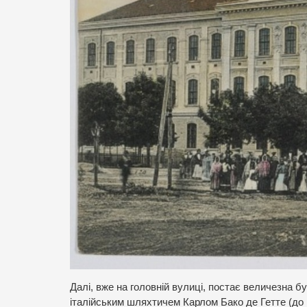
Далі, вже на головній вулиці, постає величезна 
італійським шляхтичем Карлом Бако де Гетте (до 