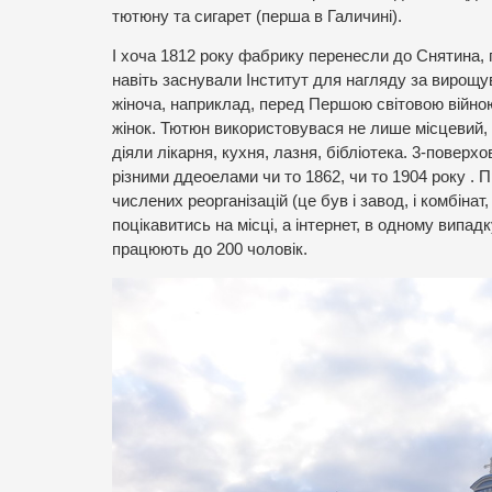
тютюну та сигарет (перша в Галичині).
І хоча 1812 року фабрику перенесли до Снятина, п
навіть заснували Інститут для нагляду за вирощ
жіноча, наприклад, перед Першою світовою війною 
жінок. Тютюн використовувася не лише місцевий,
діяли лікарня, кухня, лазня, бібліотека. 3-повер
різними ддеоелами чи то 1862, чи то 1904 року . П
числених реорганізацій (це був і завод, і комбіна
поцікавитись на місці, а інтернет, в одному випа
працюють до 200 чоловік.