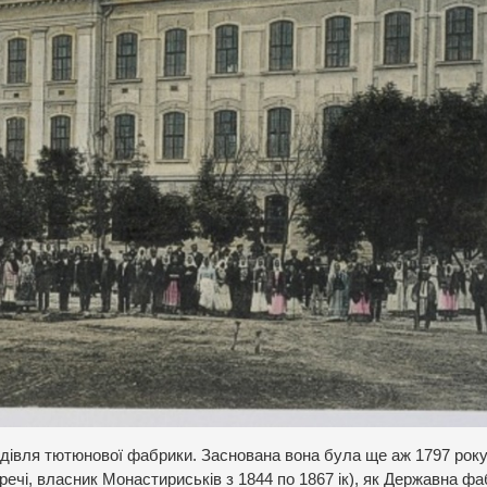
будівля тютюнової фабрики. Заснована вона була ще аж 1797 року
речі, власник Монастириськів з 1844 по 1867 ік), як Державна ф