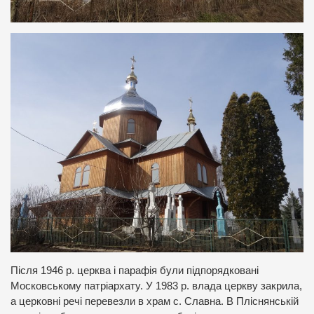
Після 1946 р. церква і парафія були підпорядковані
Московському патріархату. У 1983 р. влада церкву закрила,
а церковні речі перевезли в храм с. Славна. В Пліснянській