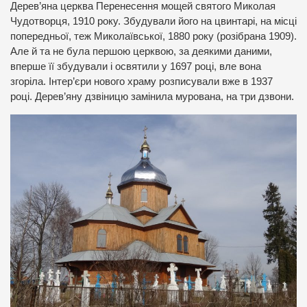
Дерев’яна церква Перенесення мощей святого Миколая
Чудотворця, 1910 року. Збудували його на цвинтарі, на місці
попередньої, теж Миколаївської, 1880 року (розібрана 1909).
Але й та не була першою церквою, за деякими даними,
вперше її збудували і освятили у 1697 році, вле вона
згоріла. Інтер’єри нового храму розписували вже в 1937
році. Дерев’яну дзвіницю замінила мурована, на три дзвони.