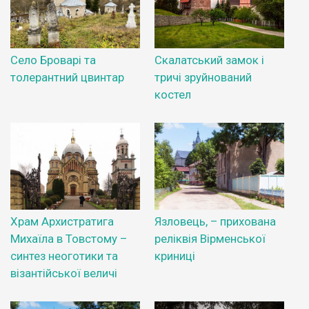
Село Броварі та
Скалатський замок і
толерантний цвинтар
тричі зруйнований
костел
Храм Архистратига
Язловець, – прихована
Михаїла в Товстому –
реліквія Вірменської
синтез неоготики та
криниці
візантійської величі