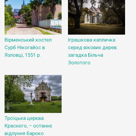
Вірменський костел
Іграшкова капличка
Сурб Нікогайос в
серед вікових дерев:
Язловці, 1551 р.
загадка Більча
Золотого
Троїцька церква
Красного, – останнє
відлуння бароко