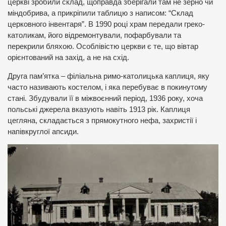
церкві зробили склад, щоправда зберігали там не зерно чи
міндобрива, а прикріпили таблицю з написом: “Склад
церковного інвентаря”. В 1990 році храм передали греко-
католикам, його відремонтували, пофарбували та
перекрили бляхою. Особлівістю церкви є те, що вівтар
орієнтований на захід, а не на схід.
Друга пам’ятка – філіальна римо-католицька каплиця, яку
часто називають костелом, і яка перебуває в покинутому
стані. Збудували її в міжвоєнний період, 1936 року, хоча
польські джерела вказують навіть 1913 рік. Каплиця
цегляна, складається з прямокутного нефа, захристії і
напівкруглої апсиди.