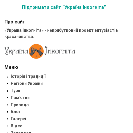
Підтримати сайт “Україна Інкогніта”
Про сайт
«Україна Інкогніта» - неприбутковий проект ентузіастів
краєзнавства.
Меню
Історія і традиції
Регіони України
Тури
Пам'ятки
Природа
Блог
Галереї
Відео
Закордон