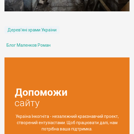
Дерев'яні храми України
Блог Маленков Роман
Допоможи
сайту
Україна Інкогніта - незалежний краєзнавчий проект,
створений ентузіастами. Щоб працювати далі, нам
потрібна ваша підтримка.