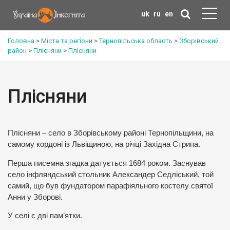
uk
ru
en
Головна
>
Міста та регіони
>
Тернопільська область
>
Зборівський
район
>
Плісняни
>
Плісняни
Плісняни
Плісняни – село в Зборівському районі Тернопільщини, на
самому кордоні із Львіщиною, на річці Західна Стрипа.
Перша писемна згадка датується 1684 роком. Заснував
село інфляндський стольник Александер Седліський, той
самий, що був фундатором парафіяльного костелу святої
Анни у Зборові.
У селі є дві пам’ятки.