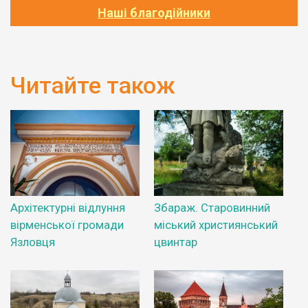
Наші благодійники
Читайте також
Архітектурні відлуння
Збараж. Старовинний
вірменської громади
міський християнський
Язловця
цвинтар