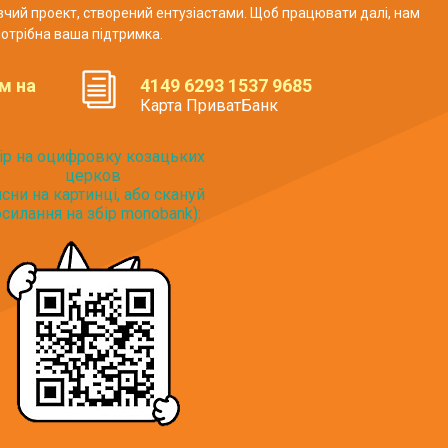
авчий проект, створений ентузіастами. Щоб працювати далі, нам
отрібна ваша підтримка.
м на
4149 6293 1537 9685
Карта ПриватБанк
ір на оцифровку козацьких
церков
исни на картинці, або скануй
силання на збір monobank):