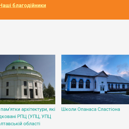
Наші благодійники
пам’ятки архітектури, які
Школи Опанаса Сластіона
дковані РПЦ (УПЦ, УПЦ
лтавській області