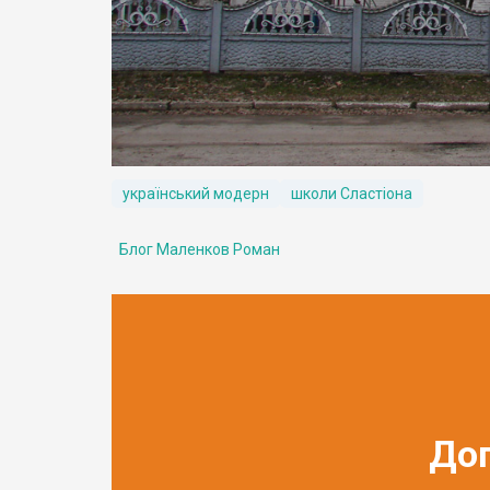
український модерн
школи Сластіона
Блог Маленков Роман
До