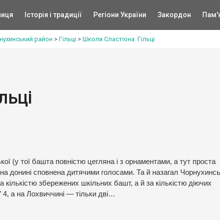
ниця
Історія і традиції
Регіони України
Закордон
Пам'
нухинський район
>
Гільці
>
Школи Сластіона. Гільці
льці
ї (у тої башта повністю цегляна і з орнаментами, а тут проста
 вона донині сповнена дитячими голосами. Та й назагал Чорнухинс
а кількістю збережених шкільних башт, а й за кількістю діючих
” 4, а на Лохвиччині — тільки дві…