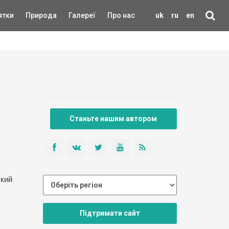
ятки
Природа
Галереї
Про нас
uk
ru
en
Станьте нашим автором
ький
Підтримати сайт