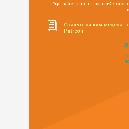
Україна Інкогніта - незалежний краєзн
п
Станьте нашим меценато
Patreon
Зб
(т
по