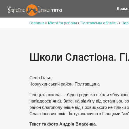
Крам
Головна
>
Міста та регіони
>
Полтавська область
>
Чор
Школи Сластіона. Гі
Село Гільці
Чорнухинський район, Полтавщина
Гілецька школа — бідна родичка школи яблунівсько
напівдерев`яна). Зате, на відміну від останньої,
район благополучніше від Лохвицького не тільки з
Сластіонових шкіл. Їх тут включно з Гільцями “аж
Текст та фото Андрія Власенка.