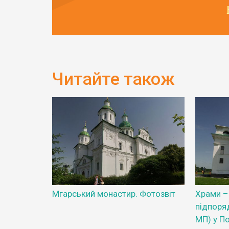
Читайте також
Мгарський монастир. Фотозвіт
Храми – 
підпоря
МП) у По