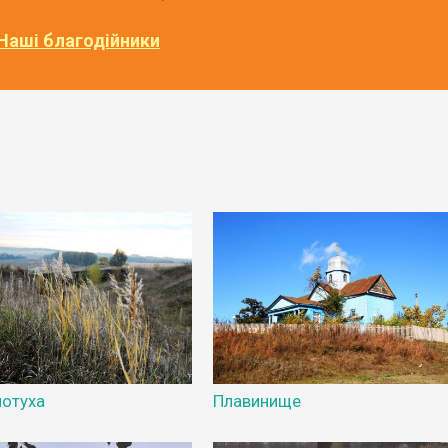
Наші благодійники
лотуха
Плавинище