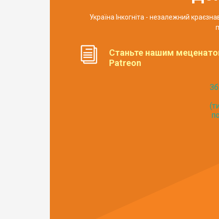
Україна Інкогніта - незалежний краєзн
п
Станьте нашим меценато
Patreon
Зб
(т
по