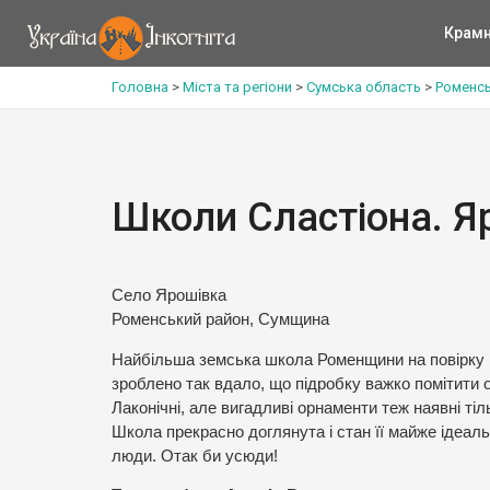
Крам
Головна
>
Міста та регіони
>
Сумська область
>
Роменсь
Школи Сластіона. Я
Село Ярошівка
Роменський район, Сумщина
Найбільша земська школа Роменщини на повірку 
зроблено так вдало, що підробку важко помітити 
Лаконічні, але вигадливі орнаменти теж наявні тіл
Школа прекрасно доглянута і стан її майже ідеаль
люди. Отак би усюди!