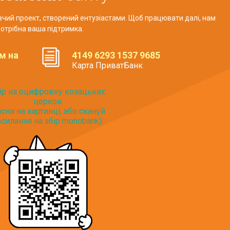
авчий проект, створений ентузіастами. Щоб працювати далі, нам
отрібна ваша підтримка.
м на
4149 6293 1537 9685
Карта ПриватБанк
ір на оцифровку козацьких
церков
исни на картинці, або скануй
силання на збір monobank):