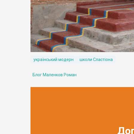
український модерн
школи Сластіона
Блог Маленков Роман
До