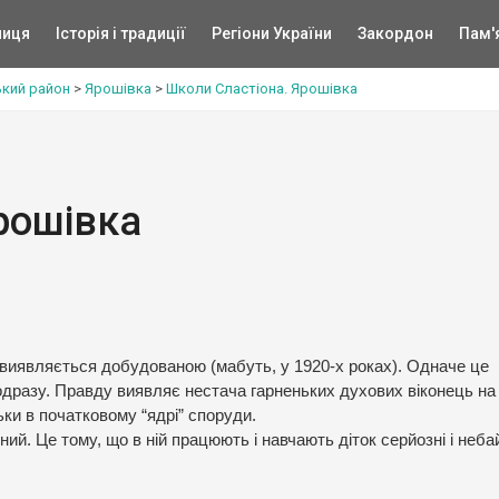
ниця
Історія і традиції
Регіони України
Закордон
Пам'
кий район
>
Ярошівка
>
Школи Сластіона. Ярошівка
рошівка
виявляється добудованою (мабуть, у 1920-х роках). Одначе це
одразу. Правду виявляє нестача гарненьких духових віконець на
ьки в початковому “ядрі” споруди.
ний. Це тому, що в ній працюють і навчають діток серйозні і неба