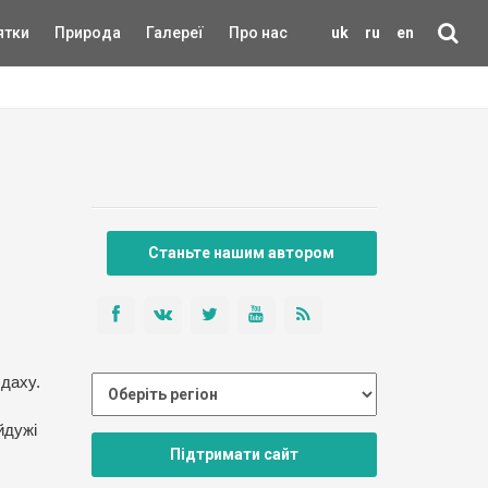
ятки
Природа
Галереї
Про нас
uk
ru
en
Станьте нашим автором
 даху.
йдужі
Підтримати сайт