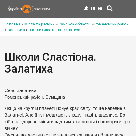
uk
ru
en
Головна
>
Міста та регіони
>
Сумська область
>
Роменський район
>
Залатиха
>
Школи Сластіона. Залатиха
Школи Сластіона.
Залатиха
Село Залатиха
Роменський район, Сумщина
Якщо на круглій планеті і існує край світу, то це напевне в
Залатисі. Але й тут мешкають люди, і навіть щасливо. Бо
хіба не здорово звісити над тим краєм ноги і поговорити про
вічне?
Очевидно, частина стіни залатиської школи обвалилася