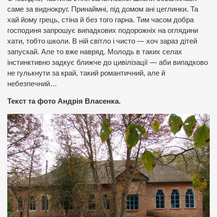
саме за виднокруг. Принаймні, під домом ані цеглинки. Та
хай йому грець, стіна й без того гарна. Тим часом добра
господиня запрошує випадкових подорожніх на оглядини
хати, тобто школи. В ній світло і чисто — хоч зараз дітей
запускай. Але то вже навряд. Молодь в таких селах
інстинктивно задкує ближче до цивілізації — аби випадково
не гулькнути за край, такий романтичний, але й
небезпечний…
Текст та фото Андрія Власенка.