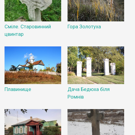
Сміле. Старовинний
Гора Золотуха
цвинтар
Плавинище
Дача Бедюха біля
Ромнів