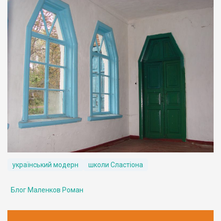
український модерн
школи Сластіона
Блог Маленков Роман