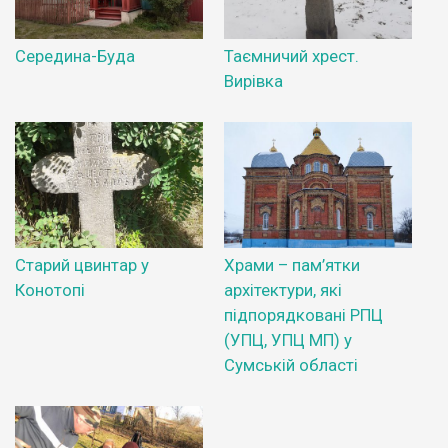
Середина-Буда
Таємничий хрест.
Вирівка
Старий цвинтар у
Храми – пам’ятки
Конотопі
архітектури, які
підпорядковані РПЦ
(УПЦ, УПЦ МП) у
Сумській області