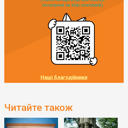
посилання на збір monobank):
Наші благодійники
Читайте також