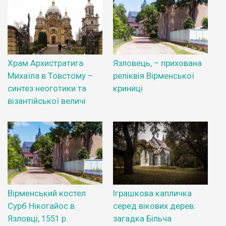
Храм Архистратига
Язловець, – прихована
Михаїла в Товстому –
реліквія Вірменської
синтез неоготики та
криниці
візантійської величі
Вірменський костел
Іграшкова капличка
Сурб Нікогайос в
серед вікових дерев:
Язловці, 1551 р.
загадка Більча