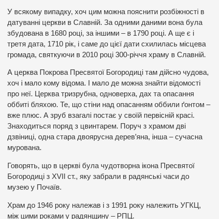
У всякому випадку, хоч цим можна пояснити розбіжності в
датуванні церкви в Славній. За одними даними вона була
збудована в 1680 році, за іншими – в 1790 році. А ще є і
третя дата, 1710 рік, і саме до цієї дати схилилась місцева
громада, святкуючи в 2010 році 300-річчя храму в Славній.
А церква Покрова Пресвятої Богородиці там дійсно чудова,
хоч і мало кому відома. І мало де можна знайти відомості
про неї. Церква тризрубна, одноверха, дах та опасання
оббиті бляхою. Те, що стіни над опасанням оббили ґонтом –
вже плюс. А зруб взагалі постає у своїй первісній красі.
Знаходиться поряд з цвинтарем. Поруч з храмом дві
дзвіниці, одна стара двоярусна дерев’яна, інша – сучасна
мурована.
Говорять, що в церкві була чудотворна ікона Пресвятої
Богородиці з XVII ст., яку забрали в радянські часи до
музею у Почаїв.
Храм до 1946 року належав і з 1991 року належить УГКЦ,
між цими роками у радянщину – РПЦ.