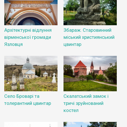
Архітектурні відлуння
Збараж. Старовинний
вірменської громади
міський християнський
Язловця
цвинтар
Село Броварі та
Скалатський замок і
толерантний цвинтар
тричі зруйнований
костел