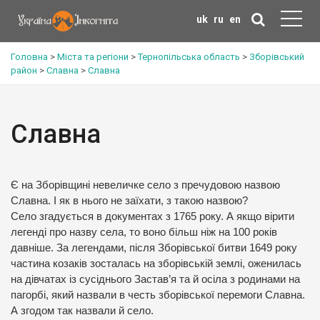
uk
ru
en
Головна
>
Міста та регіони
>
Тернопільська область
>
Зборівський
район
>
Славна
>
Славна
Славна
Є на Зборівщині невеличке село з пречудовою назвою
Славна. І як в нього не заїхати, з такою назвою?
Село згадується в документах з 1765 року. А якщо вірити
легенді про назву села, то воно більш ніж на 100 років
давніше. За легендами, після Зборівської битви 1649 року
частина козаків зосталась на зборівській землі, оженилась
на дівчатах із сусіднього Застав’я та й осіла з родинами на
пагорбі, який назвали в честь зборівської перемоги Славна.
А згодом так назвали й село.