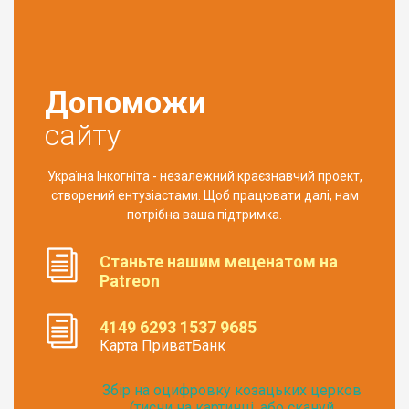
Допоможи
сайту
Україна Інкогніта - незалежний краєзнавчий проект,
створений ентузіастами. Щоб працювати далі, нам
потрібна ваша підтримка.
Станьте нашим меценатом на
Patreon
4149 6293 1537 9685
Карта ПриватБанк
Збір на оцифровку козацьких церков
(тисни на картинці, або скануй