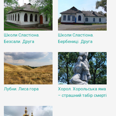
Школи Сластіона.
Школи Сластіона.
Безсали. Друга
Бербениці. Друга
Лубни. Лиса гора
Хорол. Хорольська яма
– страшний табір смерті