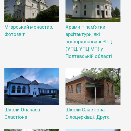
Мгарський монастир.
Храми – пам’ятки
Фотозвіт
архітектури, які
підпорядковані РПЦ
(УПЦ, УПЦ МП) у
Полтавській області
Школи Опанаса
Школи Сластіона.
Сластіона
Білоцерківці. Друга