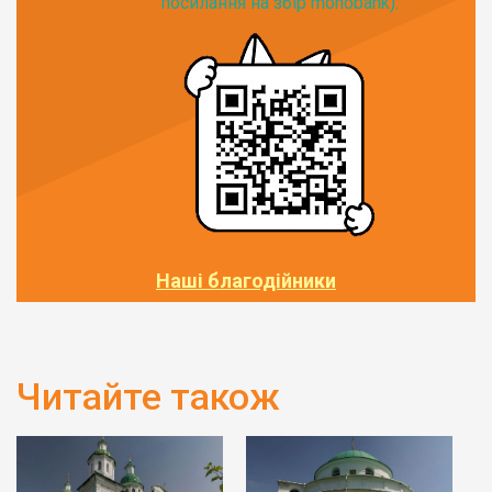
посилання на збір monobank):
Наші благодійники
Читайте також