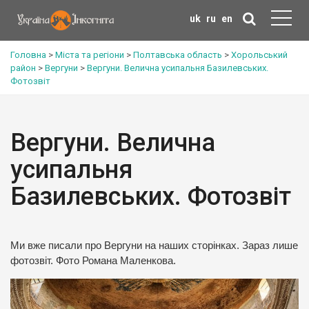
uk
ru
en
Головна
>
Міста та регіони
>
Полтавська область
>
Хорольський
район
>
Вергуни
>
Вергуни. Велична усипальня Базилевських.
Фотозвіт
Вергуни. Велична
усипальня
Базилевських. Фотозвіт
Ми вже писали про Вергуни на наших сторінках. Зараз лише
фотозвіт. Фото Романа Маленкова.