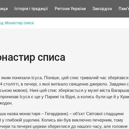
ниця
Історія і традиції
Регіони України
Закордон
Пам'
ард. Монастир списа
онастир списа
яким понизали Ісуса. Пізніше, цей спис тривалий час зберігався
4 столітті, в печері, з якої витікало священне джерело. Завдяки 
ською мовою). Нині цей спис зберігається у музеї міста Вагарша
пронизав Ісуса є ще у Парижі та Відні, а колись були ще й у Крак
 жоден.
нша назва монастиря – Гегардванк) – об’єкт Світової спадщини
 глибокій ущелині. Колись він був виключно печерним, тому
ечери та печерні церкви збереглися до нашого часу, але головне