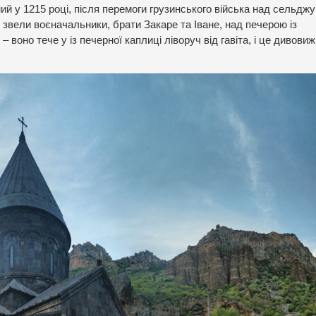
ий у 1215 році, після перемоги грузинського війська над сельджу
 звели воєначальники, брати Закаре та Іване, над печерою із
 воно тече у із печерної каплиці ліворуч від гавіта, і це дивовиж