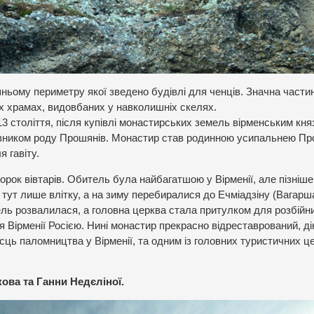
ньому периметру якої зведено будівлі для ченців. Значна части
х храмах, видовбаних у навколишніх скелях.
13 століття, після купівлі монастирських земель вірменським кн
овником роду Прошянів. Монастир став родинною усипальнею Пр
я гавіту.
орок вівтарів. Обитель була найбагатшою у Вірменії, але пізніш
 тут лише влітку, а на зиму перебиралися до Ечміадзіну (Вагарш
ль розвалилася, а головна церква стала притулком для розбійник
я Вірменії Росією. Нині монастир прекрасно відреставрований, д
ісць паломництва у Вірменії, та одним із головних туристичних ц
ва та Ганни Недєліної.