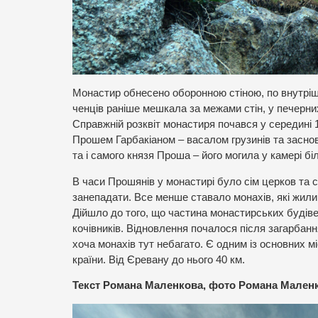
Монастир обнесено оборонною стіною, по внутріш
ченців раніше мешкала за межами стін, у печерни
Справжній розквіт монастиря почався у середині 
Прошем Гарбакіаном – васалом грузинів та засн
та і самого князя Проша – його могила у камері біл
В часи Прошянів у монастирі було сім церков та с
занепадати. Все менше ставало монахів, які жили
Дійшло до того, що частина монастирських будіве
кочівників. Відновлення почалося після загарбанн
хоча монахів тут небагато. Є одним із основних м
країни. Від Єревану до нього 40 км.
Текст Романа Маленкова, фото Романа Маленко