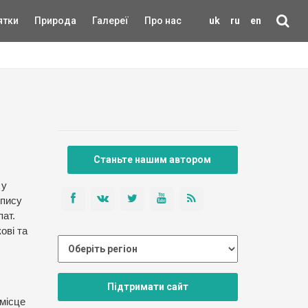
ятки
Природа
Галереї
Про нас
uk
ru
en
Станьте нашим автором
 у
спису
пат.
ові та
Підтримати сайт
 місце