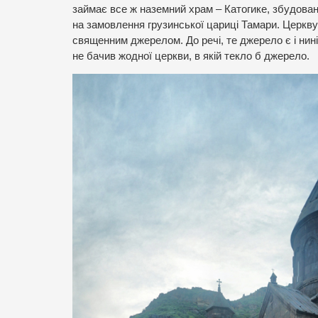
займає все ж наземний храм – Катогике, збудован
на замовлення грузинської цариці Тамари. Церкву
священним джерелом. До речі, те джерело є і нині –
не бачив жодної церкви, в якій текло б джерело.