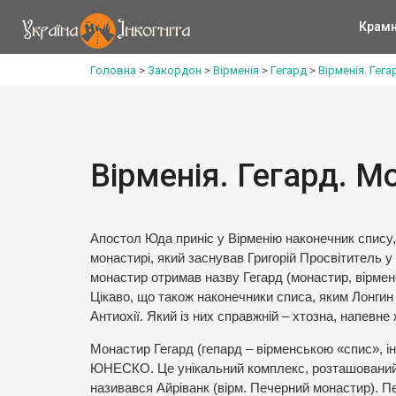
Крам
Головна
>
Закордон
>
Вірменія
>
Гегард
>
Вірменія. Гег
Вірменія. Гегард. М
Апостол Юда приніс у Вірменію наконечник спису, 
монастирі, який заснував Григорій Просвітитель у 
монастир отримав назву Гегард (монастир, вірмен
Цікаво, що також наконечники списа, яким Лонгин 
Антиохії. Який із них справжній – хтозна, напевне
Монастир Гегард (гепард – вірменською «спис», і
ЮНЕСКО. Це унікальний комплекс, розташований у
називався Айріванк (вірм. Печерний монастир). П