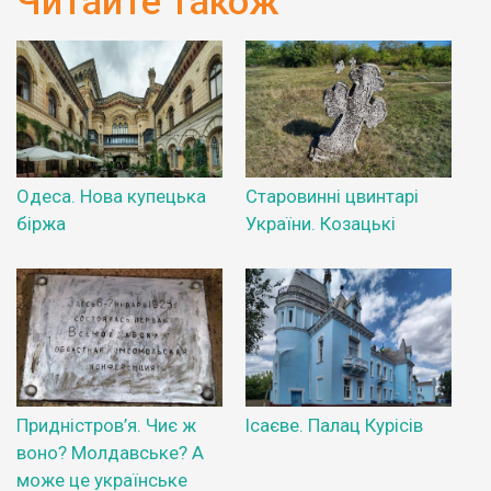
Читайте також
Одеса. Нова купецька
Старовинні цвинтарі
біржа
України. Козацькі
Придністров’я. Чиє ж
Ісаєве. Палац Курісів
воно? Молдавське? А
може це українське