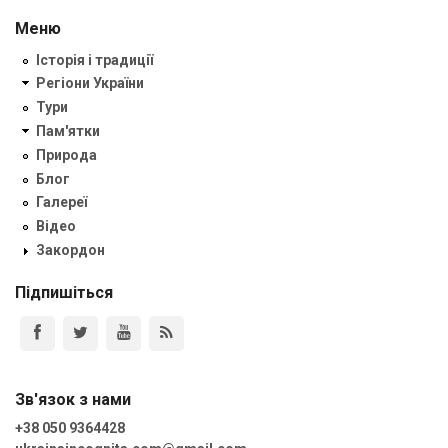
Меню
Історія і традиції
Регіони України
Тури
Пам'ятки
Природа
Блог
Галереї
Відео
Закордон
Підпишіться
Зв'язок з нами
+38 050 9364428