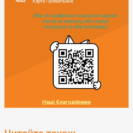
Карта ПриватБанк
Збір на оцифровку козацьких церков
(тисни на картинці, або скануй
посилання на збір monobank):
Наші благодійники