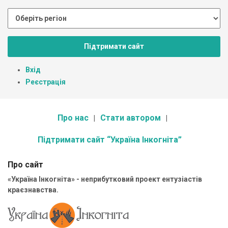
Підтримати сайт
Вхід
Реєстрація
Про нас
Стати автором
Підтримати сайт “Україна Інкогніта”
Про сайт
«Україна Інкогніта» - неприбутковий проект ентузіастів
краєзнавства.