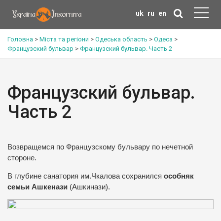
uk
ru
en
Головна
>
Міста та регіони
>
Одеська область
>
Одеса
>
Французский бульвар
>
Французский бульвар. Часть 2
Французский бульвар.
Часть 2
Возвращемся по Французскому бульвару по нечетной
стороне.
В глубине санатория им.Чкалова сохранился
особняк
семьи Ашкенази
(Ашкинази).