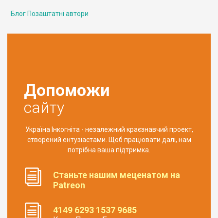
Блог Позаштатні автори
Допоможи
сайту
Україна Інкогніта - незалежний краєзнавчий проект,
створений ентузіастами. Щоб працювати далі, нам
потрібна ваша підтримка.
Станьте нашим меценатом на
Patreon
4149 6293 1537 9685