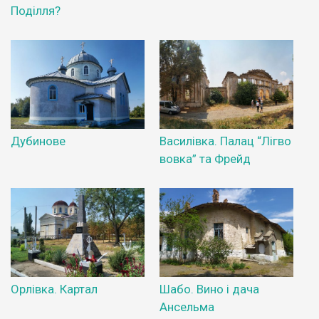
Поділля?
Дубинове
Василівка. Палац “Лігво
вовка” та Фрейд
Орлівка. Картал
Шабо. Вино і дача
Ансельма