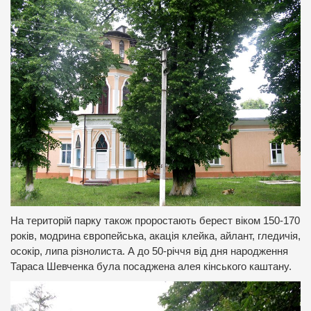
На територій парку також проростають берест віком 150-170
років, модрина європейська, акація клейка, айлант, гледичія,
осокір, липа різнолиста. А до 50-річчя від дня народження
Тараса Шевченка була посаджена алея кінського каштану.