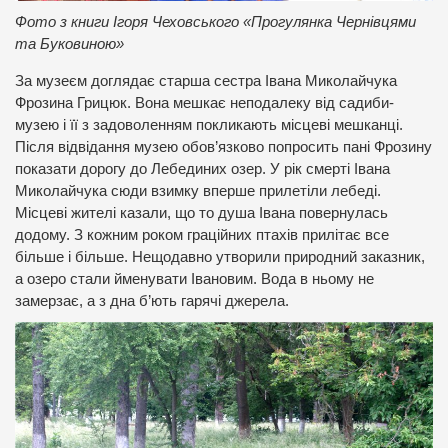
Фото з книги Ігоря Чеховського «Прогулянка Чернівцями
та Буковиною»
За музеєм доглядає старша сестра Івана Миколайчука
Фрозина Грицюк. Вона мешкає неподалеку від садиби-
музею і її з задоволенням покликають місцеві мешканці.
Після відвідання музею обов’язково попросить пані Фрозину
показати дорогу до Лебединих озер. У рік смерті Івана
Миколайчука сюди взимку вперше прилетіли лебеді.
Місцеві жителі казали, що то душа Івана повернулась
додому. З кожним роком граційних птахів прилітає все
більше і більше. Нещодавно утворили природний заказник,
а озеро стали йменувати Івановим. Вода в ньому не
замерзає, а з дна б’ють гарячі джерела.