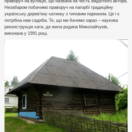
праворуч на вулицю, що названа на честь видатного актора.
Незабаром побачимо праворуч на пагорбі традиційну
українську дерев’яну хатинку з типовим парканом. Це і є
потрібна нам садиба. Те, що ми бачимо зараз – наукова
реконструкція хати, де жила родина Миколайчуків,
виконана у 1991 році.