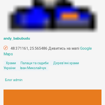
andy_babubudu
48.371161, 25.565486 Дивитись на мапі
Google
Maps
Храми
Палаци та садиби
Дерев'яні храми
України
Іван Миколайчук
Блог admin