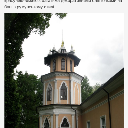
красунею-вежею з багатьма декоративними башточками на
бані в румунському стилі.