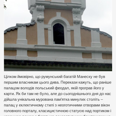
Цілком ймовірно, що румунський багатій Манеску не був
першим власникам цього дива. Перекази кажуть, що раніше
палацом володів польський феодал, якій програв його у
карти. Як би там не було, але до сьогоднішнього дня до нас
дійшла унікальна мурована пам’ятка минулих століть –
палац у еклектичному стилі з неоготичними отворами вікон
головного порталу, класицистичною статуєю над портиком і