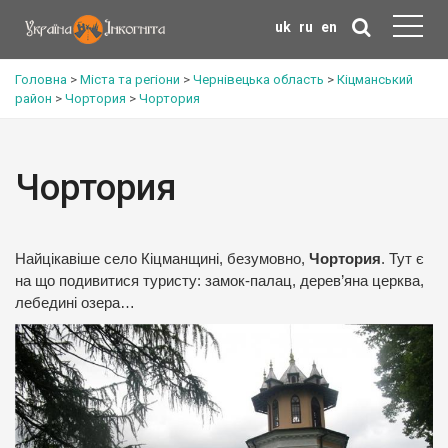
uk
ru
en
Головна
>
Міста та регіони
>
Чернівецька область
>
Кіцманський
район
>
Чортория
>
Чортория
Чортория
Найцікавіше село Кіцманщині, безумовно,
Чортория
. Тут є
на що подивитися туристу: замок-палац, дерев’яна церква,
лебедині озера…