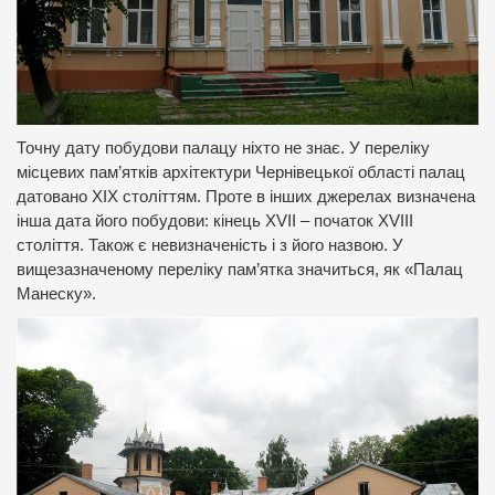
Точну дату побудови палацу ніхто не знає. У переліку
місцевих пам’ятків архітектури Чернівецької області палац
датовано ХІХ століттям. Проте в інших джерелах визначена
інша дата його побудови: кінець XVII – початок XVIII
століття. Також є невизначеність і з його назвою. У
вищезазначеному переліку пам’ятка значиться, як «Палац
Манеску».