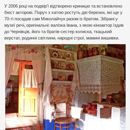
У 2006 році на подвір’ї відтворено криницю та встановлено
бюст акторові. Поруч з хатою ростуть дві березки, які ще у
70-ті посадив сам Миколайчук разом із братом. Зібрані у
музеї речі, оригінальні: валізка Івана, з якою кіноактор їздив
до Чернівців, його та братів-сестер колиска, ткацький
верстат, родинні світлини, народні строї, мамині вишивки.