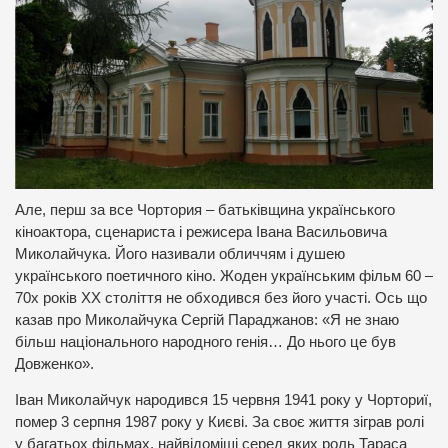
Але, перш за все Чортория – батьківщина українського
кіноактора, сценариста і режисера Івана Васильовича
Миколайчука. Його називали обличчям і душею
українського поетичного кіно. Жоден українським фільм 60 –
70х років ХХ століття не обходився без його участі. Ось що
казав про Миколайчука Сергій Параджанов: «Я не знаю
більш національного народного генія… До нього це був
Довженко».
Іван Миколайчук народився 15 червня 1941 року у Чорториї,
помер 3 серпня 1987 року у Києві. За своє життя зіграв ролі
у багатьох фільмах, найвідоміші серед яких роль Тараса