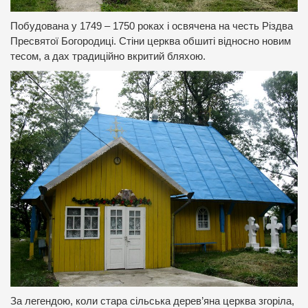
Побудована у 1749 – 1750 роках і освячена на честь Різдва
Пресвятої Богородиці. Стіни церква обшиті відносно новим
тесом, а дах традиційно вкритий бляхою.
За легендою, коли стара сільська дерев’яна церква згоріла,