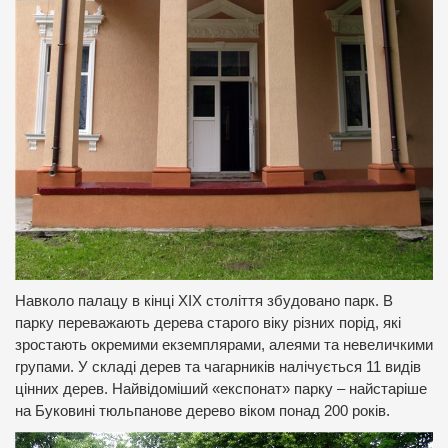
Навколо палацу в кінці ХІХ століття збудовано парк. В
парку переважають дерева старого віку різних порід, які
зростають окремими екземплярами, алеями та невеличкими
групами. У складі дерев та чагарників налічується 11 видів
цінних дерев. Найвідоміший «експонат» парку – найстаріше
на Буковині тюльпанове дерево віком понад 200 років.