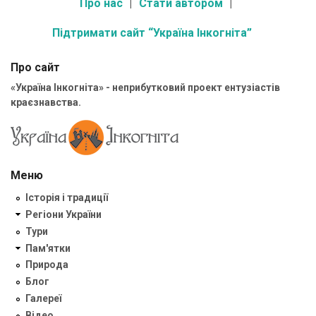
Про нас
Стати автором
Підтримати сайт “Україна Інкогніта”
Про сайт
«Україна Інкогніта» - неприбутковий проект ентузіастів
краєзнавства.
Меню
Історія і традиції
Регіони України
Тури
Пам'ятки
Природа
Блог
Галереї
Відео