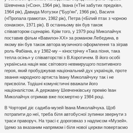
Шевченка («Сон», 1964 рік), Івана («Тіні забутих предків»,
1964 рік), Давида Мотузки (“Бур’ян”, 1966 рік), Василя
(«Пропала грамота», 1982 рік), Петра («Білий птах з чорною
ознакою», 1971 рік). В останньому він був також
співавтором сценарію. Крім того, у 1979 році Миколайчук
поставив фільм «Вавилон-ХХ» за романом Лебедина, в
якому він був також автора музичного оформлення та зіграв
роль Фабіана, а у 1982-му – кінострічку «Така пізня, така
тепла осінь» у співавторстві з В.Коротичем. В його особі
українська нація має світового невмирущого позитивного
героя, який пробуджував національний дух українців, проте
звання народного артиста Івану Миколайчуку так і не
присвоїли. Тодішні комуністичні вважали його
націоналістом. А державну Шевченківську премію Іван
Миколайчук отримав вже посмертно у 1984 році.
В Чорториї діє садиба-музей Івана Миколайчука. Щоб
потрапити до неї, треба біля автобусної зупинки звернути з
траси праворуч. На трасі є дороговказ з надписом «Музей».
Ідемо за вказаним напрямом і біля нової церкви повертаємо