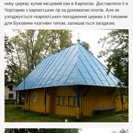
нову церкву купив місцевий пан в Карпатах. Доставляли її в
Чорторию з карпатських гір за допомогою плотів. Але як
узгоджується «карпатське» походження церква з її типовим
для Буковини «хатнім» типом, залишається загадкою.