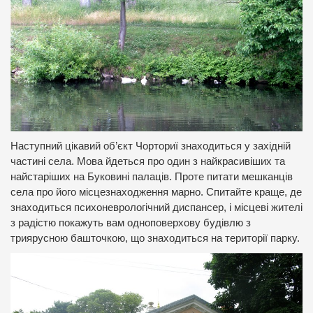
Наступний цікавий об’єкт Чорториї знаходиться у західній
частині села. Мова йдеться про один з найкрасивіших та
найстаріших на Буковині палаців. Проте питати мешканців
села про його місцезнаходження марно. Спитайте краще, де
знаходиться психоневрологічний диспансер, і місцеві жителі
з радістю покажуть вам одноповерхову будівлю з
триярусною башточкою, що знаходиться на території парку.