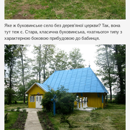
Яке ж буковинське село без дерев’яної церкви? Так, вона
тут теж є. Стара, класична буковинська, «хатнього» типу з
характерною боковою прибудовою до бабинця.