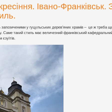
ресіння. Івано-Франківськ. 
иль.
 запозиченими у гуцульських дерев’яних храмів – це ж треба що
му. Саме такий стиль має величезний франківський кафедральни
 єзуїтів.