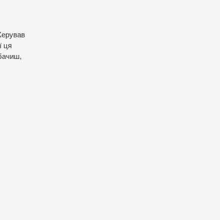
 Керував
ї ця
обачиш,