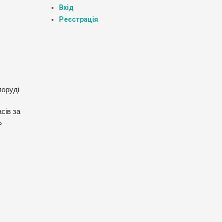
Вхід
Реєстрація
поруді
сів за
ь