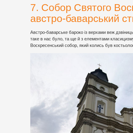
7. Собор Святого Воск
австро-баварський ст
Австро-баварське бароко із верхами веж дзвіниць
таке в нас було, та ще й з елементами класициз
Воскресенський собор, який колись був костьолом