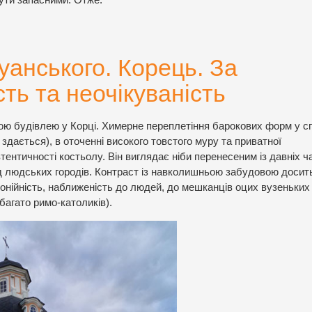
бути запасними. Отже:
уанського. Корець. За
ть та неочікуваність
шою будівлею у Корці. Химерне переплетіння барокових форм у с
здається), в оточенні високого товстого муру та приватної
ентичності костьолу. Він виглядає ніби перенесеним із давніх ча
д людських городів. Контраст із навколишньою забудовою досит
монійність, наближеність до людей, до мешканців оцих вузеньких
багато римо-католиків).