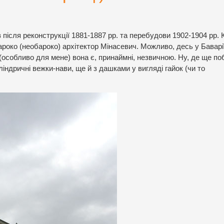
 після реконструкції 1881-1887 рр. та перебудови 1902-1904 рр.
ароко (необароко) архітектор Мінасевич.
Можливо, десь у Баварі
 (особливо для мене) вона є, принаймні, незвичною. Ну, де ще п
ліндричні вежки-нави, ще й з дашками у вигляді гайок (чи то