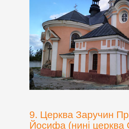
9. Церква Заручин Пр
Йосифа (нині церква С