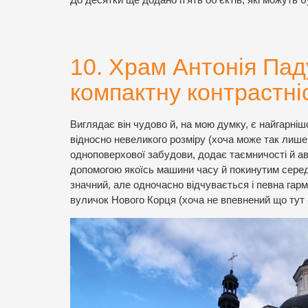
До десятки ще додано п’ять об’єктів, які можуть 
10. Храм Антонія Пад
компактну контрастніс
Виглядає він чудово й, на мою думку, є найгарні
відносно невеликого розміру (хоча може так лише 
одноповерхової забудови, додає таємничості й авт
допомогою якоїсь машини часу й покинутим сере
значний, але одночасно відчувається і певна гар
вуличок Нового Корця (хоча не впевнений що тут 