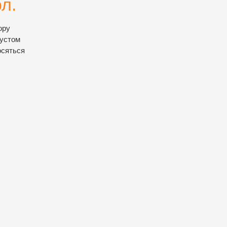
л.
ору
густом
осяться