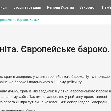
ниця
Історія і традиції
Регіони України
Закордон
Пам'
Європейське бароко. Храми
гніта. Європейське бароко.
 храмів зведених у стилі європейського бароко. Тут є і польськ
аїнське бароко і подамо його в іншому рейтингу.
ашу думку, храмів, які зводилися у стилі європейського бароко 
на нашому сайті. Так вже сталося, що у рейтингу представлені
го берега Дніпра тут лише козелецький собор Різдва Богородиці.