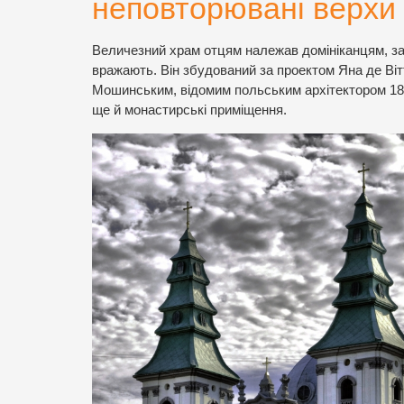
неповторювані верхи 
Величезний храм отцям
належав домініканцям, за
вражають. Він збудований за проектом Яна де Віт
Мошинським, відомим польським архітектором 18 
ще й монастирські приміщення.