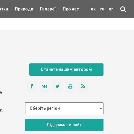
ятки
Природа
Галереї
Про нас
uk
ru
en
Станьте нашим автором
е
на
Підтримати сайт