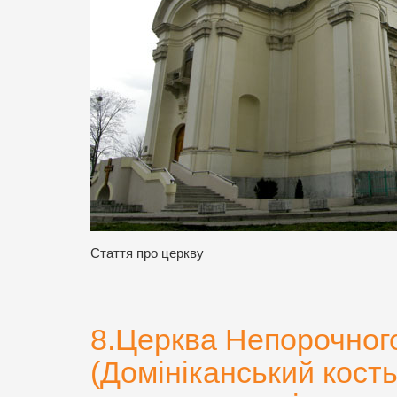
Стаття про церкву
8.Церква Непорочного
(Домініканський кость