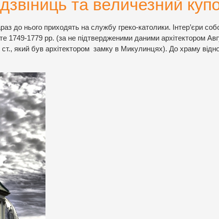
дзвіниць та величезний купо
раз до нього приходять на службу греко-католики. Інтер’єри соб
те 1749-1779 рр. (за не підтвердженими даними архітектором Ав
ст., який був архітектором замку в Микулинцях). До храму відн