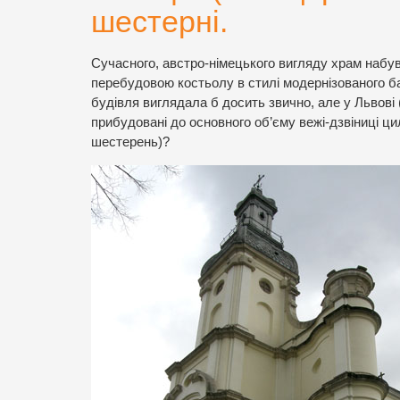
шестерні.
Сучасного, австро-німецького вигляду храм набув
перебудовою костьолу в стилі модернізованого б
будівля виглядала б досить звично, але у Львові
прибудовані до основного об’єму вежі-дзвіниці ци
шестерень)?