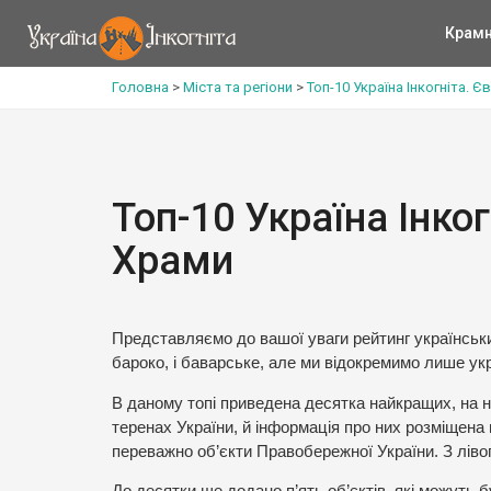
Крам
Головна
>
Міста та регіони
>
Топ-10 Україна Інкогніта. 
Топ-10 Україна Інко
Храми
Представляємо до вашої уваги рейтинг українських
бароко, і баварське, але ми відокремимо лише укр
В даному топі приведена десятка найкращих, на н
теренах України, й інформація про них розміщена 
переважно об’єкти Правобережної України. З ліво