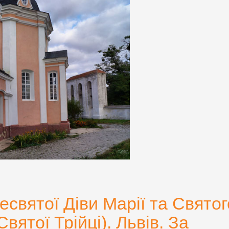
есвятої Діви Марії та Святог
вятої Трійці). Львів. За