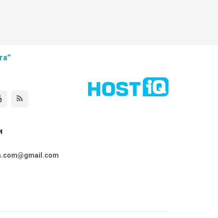
та”
и
ta.com@gmail.com