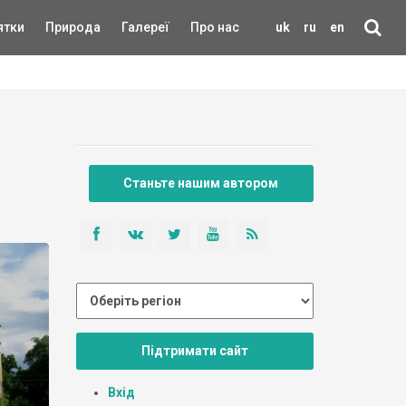
ятки
Природа
Галереї
Про нас
uk
ru
en
Станьте нашим автором
Підтримати сайт
Вхід