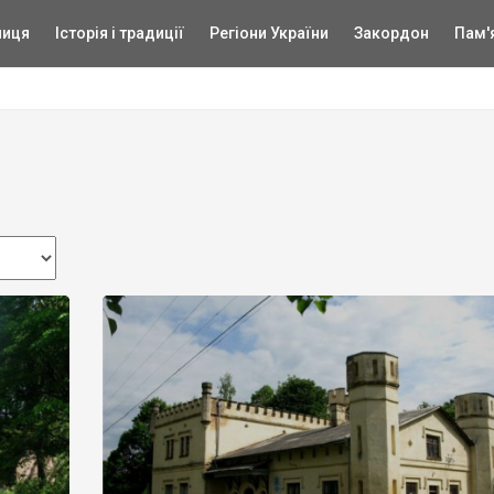
ниця
Історія і традиції
Регіони України
Закордон
Пам'