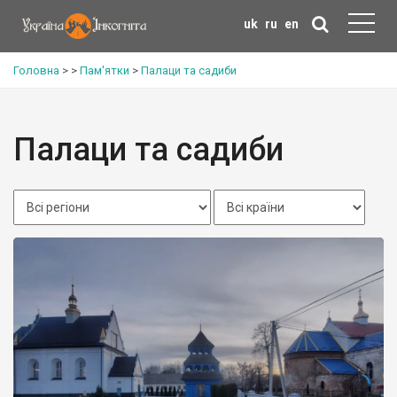
uk
ru
en
Головна
>
>
Пам'ятки
>
Палаци та садиби
Палаци та садиби