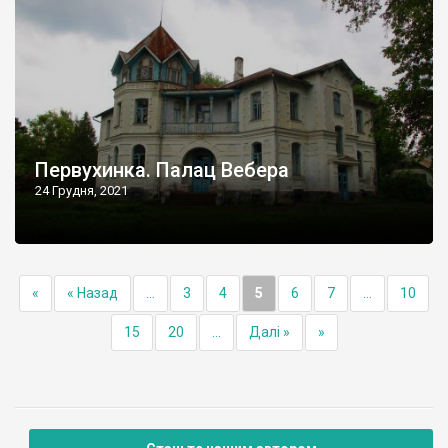
Первухинка. Палац Вебера
24 Грудня, 2021
«
« Назад
...
3
4
5
6
7
...
10
15
20
...
Далі »
»