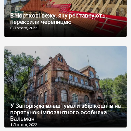
В Чорткові вежу, яку реставрують,
перекрили черепицею
8 Лютого, 2022
У Запоріжжі влаштували збір коштів на
порятунок імпозантного особняка
Вальман
1 Лютого, 2022