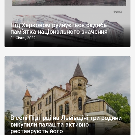
Під Харковом руйнується садиба –
пам’ятка національного значення
31 Січня, 2022
В селі Підгірці на Львівщіні три родини
викупили палац та активно
реставрують його