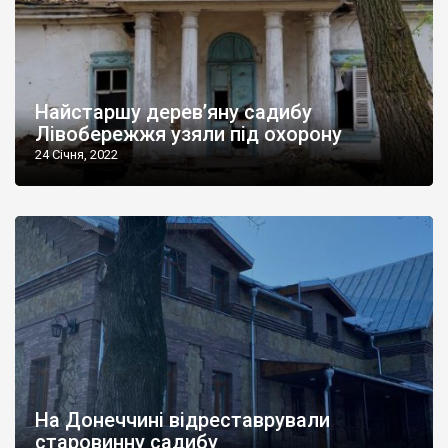
Найстаршу дерев’яну садибу
Лівобережжя узяли під охорону
24 Січня, 2022
На Донеччині відреставрували
старовинну садибу