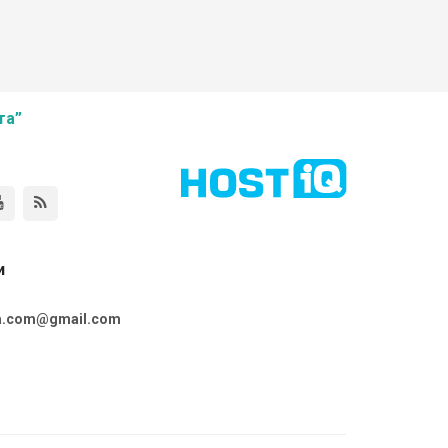
та”
и
ta.com@gmail.com