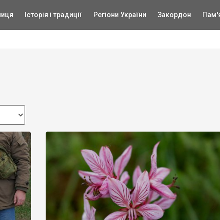
ниця
Історія і традиції
Регіони України
Закордон
Пам'