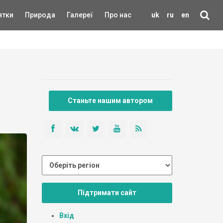
ятки
Природа
Галереї
Про нас
uk
ru
en
Станьте нашим автором
Підтримати сайт
Вхід