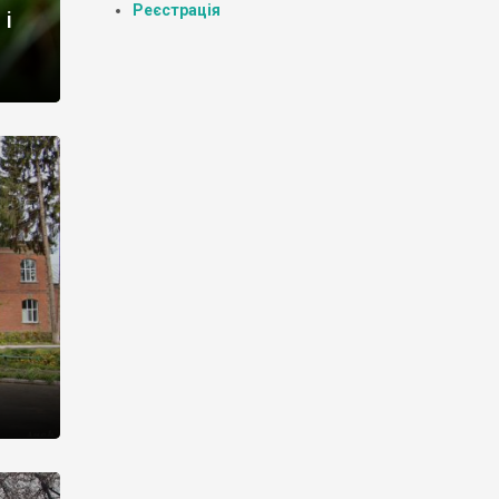
Реєстрація
 і