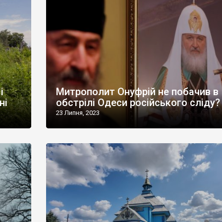
і
Митрополит Онуфрій не побачив в
ні
обстрілі Одеси російського сліду?
23 Липня, 2023