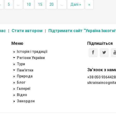
4
5
...
10
15
20
...
Далі »
»
нас
Стати автором
Підтримати сайт “Україна Інкогні
Меню
Підпишіться
Історія і традиції
Регіони України
Тури
Зв'язок з нам
Пам'ятки
Природа
+38 050 9364428
Блог
ukrainaincogni
Галереї
Відео
Закордон