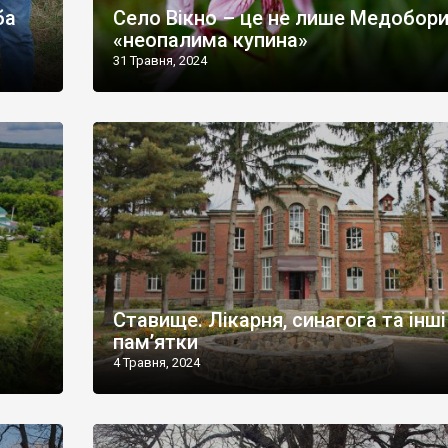
ба
Село Вікно – це не лише Медобори
«неопалима купина»
31 Травня, 2024
Ставище. Лікарня, синагога та інші
пам’ятки
4 Травня, 2024