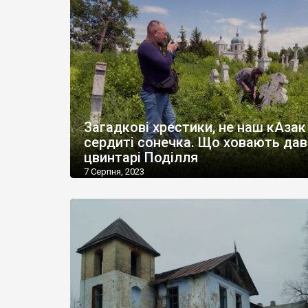
Загадкові хрестики, не наш кАзак 
сердиті сонечка. Що ховають дав
цвинтарі Поділля
7 Серпня, 2023