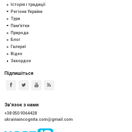
Історія і традиції
Регіони України
Тури
Пам'ятки
Природа
Блог
Галереї
Відео
Закордон
Підпишіться
Зв'язок з нами
+38 050 9364428
ukrainaincognita.com@gmail.com