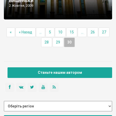
Вишеньки
2 Жовтня, 2009
«
« Назад
...
5
10
15
...
26
27
28
29
30
Станьте нашим автором