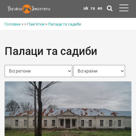
uk
ru
en
Головна
>
>
Пам'ятки
>
Палаци та садиби
Палаци та садиби